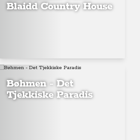
Blaidd Country House
Bøhmen - Det
Tjekkiske Paradis