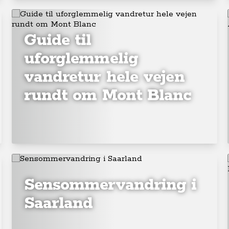
Guide til
uforglemmelig
vandretur hele vejen
rundt om Mont Blanc
Sensommervandring i
Saarland