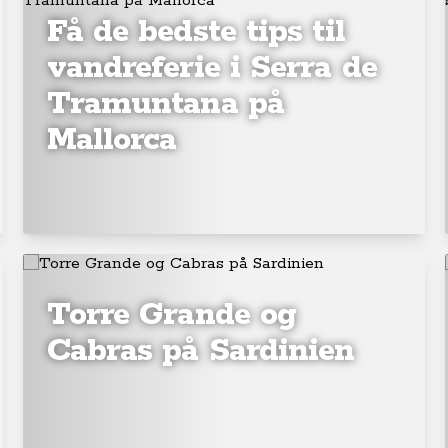
Få de bedste tips til
vandreferie i Serra de
Tramuntana på
Mallorca
Torre Grande og
Cabras på Sardinien