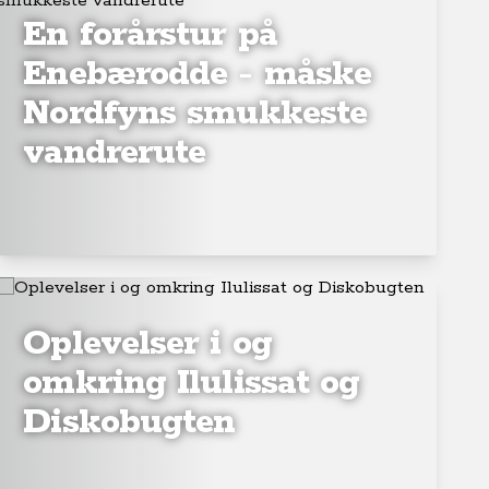
En forårstur på
Enebærodde - måske
Nordfyns smukkeste
vandrerute
Oplevelser i og
omkring Ilulissat og
Diskobugten