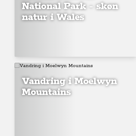
National Park - skøn
natur i Wales
Vandring i Moelwyn
Mountains