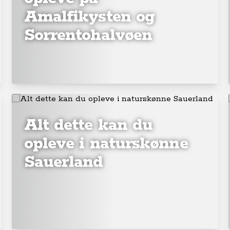
Amalfikysten og
Sorrentohalvøen
Alt dette kan du
opleve i naturskønne
Sauerland