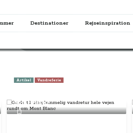
ammer
Destinationer
Rejseinspiration
Vandreferie
Artikel
Vandreferie
Guide til uforglemmelig
vandretur hele vejen rundt om
Mont Blanc