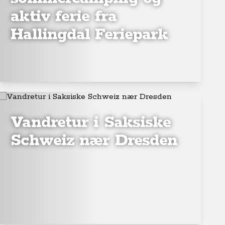
aktiv ferie fra
Hallingdal Feriepark
Vandretur i Saksiske
Schweiz nær Dresden