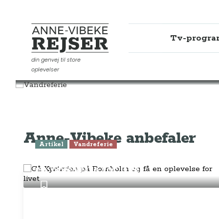
Tv-progr
Anne-Vibeke Rejser
din genvej til store
oplevelser
Rejseinspiration
Vandreferie
Anne-Vibeke anbefaler
Artikel
Vandreferie
Gå Kyststien på Bornholm og få
en oplevelse for livet