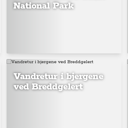
National Park
Vandretur i bjergene
ved Breddgelert