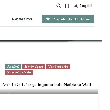
Søg
Favoritter
Log ind
Profil
Rejsetips
Tilmeld dig klubben
Artikel
Aktiv ferie
Vandreferie
Kør-selv-ferie
Vandreferie langs imponerende
Hadrians Wall