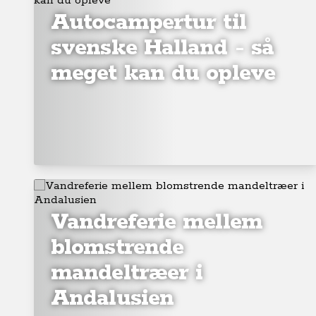
Autocampertur til
svenske Halland - så
meget kan du opleve
Vandreferie mellem
blomstrende
mandeltræer i
Andalusien