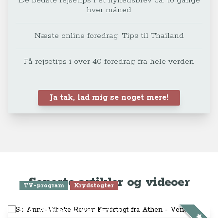
De bedste rejsetips i et nyhedsbrev ca. to gange
hver måned
Næste online foredrag: Tips til Thailand
Få rejsetips i over 40 foredrag fra hele verden
Ja tak, lad mig se noget mere!
Seneste artikler og videoer
TV-program
Krydstogter
Se Anne-Vibeke Rejser: Krydstogt
fra Athen - Venedig