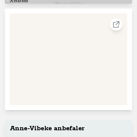
Antarktis
+
−
14
1629
56
10
2
Leaflet
|
© MapTiler
© OpenStreetMap contributors
Anne-Vibeke anbefaler