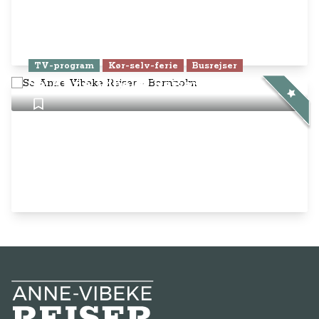
TV-program
Kør-selv-ferie
Busrejser
Se Anne Vibeke Rejser - Bornholm
Anne-Vibeke Rejser