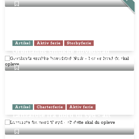
Artikel
Aktiv ferie
Storbyferie
Grønlands smukke hovedstad
Nuuk - her er hvad du skal opleve
Artikel
Charterferie
Aktiv ferie
Lanzarote fra nord til syd - alt
dette skal du opleve