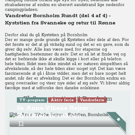
Camping Rønne Strand lige syd for byen, belønnes alle
strabadserne af endnu en uberørt sandstrand lige nedenfor
campingpladsen.
Vandretur Bornholm Rundt (del 4 af 4) -
Kyststien fra Svanneke og retur til Rønne
Derfor skal du gå Kyststien på Bornholm
Der er mange gode grunde gå Kyststien eller dele af den. For
det første er det at gå virkelig sund og det er en gave, som du
giver dig selv. Alle kan være med, for etaperne og
hastigheden bestemmer du selv. Det er så let at finde vej og
det er befriende ikke at skulle kigge i kort eller på telefon
hele tiden. Sidst men ikke mindst så er naturen simpelthen så
afvekslende, så der hele tiden sker noget nyt. Det kan være
fascinerende at gå i åbne vidder, men det er bare noget helt
andet, når der er afveksling. Det er der Bornholm endnu en
gang overrasker og viser nye sider af sig selv. Vi bliver aldrig
færdige med at udforske den danske solskinsø.
Få flere rejsetips til Bornholm
TV-program
Aktiv ferie
Vandreferie
Se Anne-Vibeke Rejser -
Kyststien, Bornholm