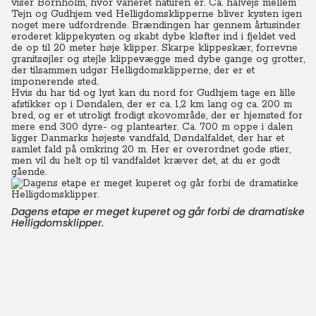
viser Bornholm, hvor varieret naturen er. Ca. halvejs mellem
Tejn og Gudhjem ved Helligdomsklipperne bliver kysten igen
noget mere udfordrende. Brændingen har gennem årtusinder
eroderet klippekysten og skabt dybe kløfter ind i fjeldet ved
de op til 20 meter høje klipper. Skarpe klippeskær, forrevne
granitsøjler og stejle klippevægge med dybe gange og grotter,
der tilsammen udgør Helligdomsklipperne, der er et
imponerende sted.
Hvis du har tid og lyst kan du nord for Gudhjem tage en lille
afstikker op i Døndalen, der er ca. 1,2 km lang og ca. 200 m
bred, og er et utroligt frodigt skovområde, der er hjemsted for
mere end 300 dyre- og plantearter. Ca. 700 m oppe i dalen
ligger Danmarks højeste vandfald, Døndalfaldet, der har et
samlet fald på omkring 20 m. Her er overordnet gode stier,
men vil du helt op til vandfaldet kræver det, at du er godt
gående.
Dagens etape er meget kuperet og går forbi de dramatiske
Helligdomsklipper.