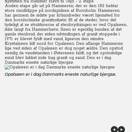
Kyststien fra Hammer Havn til Tejn - 2. etape
Anden etape går ud på Hammeren, der er den 182 hektar
store rundklippe på nordspidsen af Bornholm. Hammeren
har gennem de sidste par århundreder været hjemsted for
den bornholmske granitindustri. Et af de steder, hvor det
tydeligt at se strukturerne af stenbrydningen er ved Opalsøen,
ikke langt fra Hammerhavn. Søen er egentlig bunden af det
gamle stenbrud, der siden udvindingen af granit stoppede i
1971 er blevet fyldt med vand, ligesom den mindre
Krystalsøen lidt nord for Opalsøen. Den aflange Hammersø
lige ved siden af Opalsøen er dog noget ældre. Den opstod
nemlig da vandstanden i Østersøen faldt, og det oprindelige
sund blev lukket inde bag granit og sand. Den er i dag
Danmarks eneste naturlige bjergsø.
Opalsøen er i dag Danmarks eneste naturlige bjergsø.