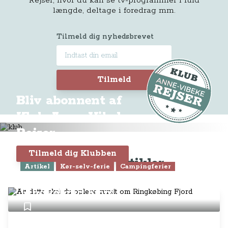
Rejser, hvor du kan se tv-programmer i fuld
længde, deltage i foredrag mm.
Tilmeld dig nyhedsbrevet
Tilmeld
Bliv abonnent af
Klub Anne-Vibeke
Rejser
Tilmeld dig Klubben
Seneste artikler
Artikel
Kør-selv-ferie
Campingferier
Alt dette skal du opleve rundt om
Ringkøbing Fjord