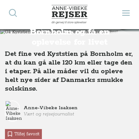
Søg
Åbn 
Anne-Vibeke Rejser
Gå Kyststien på
din genvej til store oplevelser
Destinationer
Europa
Danmark
Gå Kyststien på Bornholm og få en oplevelse for livet
Bornholm og få en
oplevelse for livet
Det fine ved Kyststien på Bornholm er,
at du kan gå alle 120 km eller tage den
i etaper. På alle måder vil du opleve
helt nye sider af Danmarks smukke
solskinsø.
Anne-Vibeke Isaksen
Vært og rejsejournalist
Tilføj favorit