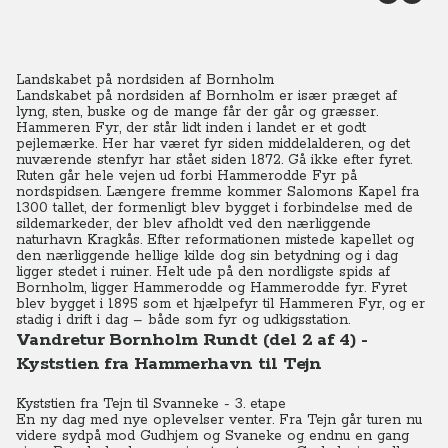
Landskabet på nordsiden af Bornholm
Landskabet på nordsiden af Bornholm er især præget af
lyng, sten, buske og de mange får der går og græsser.
Hammeren Fyr, der står lidt inden i landet er et godt
pejlemærke. Her har været fyr siden middelalderen, og det
nuværende stenfyr har stået siden 1872. Gå ikke efter fyret.
Ruten går hele vejen ud forbi Hammerodde Fyr på
nordspidsen. Længere fremme kommer Salomons Kapel fra
1300 tallet, der formenligt blev bygget i forbindelse med de
sildemarkeder, der blev afholdt ved den nærliggende
naturhavn Kragkås. Efter reformationen mistede kapellet og
den nærliggende hellige kilde dog sin betydning og i dag
ligger stedet i ruiner. Helt ude på den nordligste spids af
Bornholm, ligger Hammerodde og Hammerodde fyr. Fyret
blev bygget i 1895 som et hjælpefyr til Hammeren Fyr, og er
stadig i drift i dag – både som fyr og udkigsstation.
Vandretur Bornholm Rundt (del 2 af 4) -
Kyststien fra Hammerhavn til Tejn
Kyststien fra Tejn til Svanneke - 3. etape
En ny dag med nye oplevelser venter. Fra Tejn går turen nu
videre sydpå mod Gudhjem og Svaneke og endnu en gang