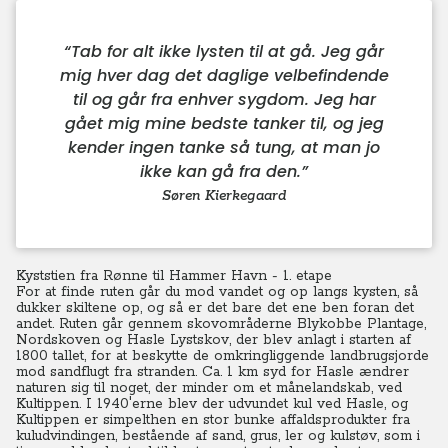
“
Tab for alt ikke lysten til at gå. Jeg går
mig hver dag det daglige velbefindende
til og går fra enhver sygdom. Jeg har
gået mig mine bedste tanker til, og jeg
kender ingen tanke så tung, at man jo
ikke kan gå fra den.
”
Søren Kierkegaard
Kyststien fra Rønne til Hammer Havn - 1. etape
For at finde ruten går du mod vandet og op langs kysten, så
dukker skiltene op, og så er det bare det ene ben foran det
andet. Ruten går gennem skovområderne Blykobbe Plantage,
Nordskoven og Hasle Lystskov, der blev anlagt i starten af
1800 tallet, for at beskytte de omkringliggende landbrugsjorde
mod sandflugt fra stranden. Ca. 1 km syd for Hasle ændrer
naturen sig til noget, der minder om et månelandskab, ved
Kultippen. I 1940'erne blev der udvundet kul ved Hasle, og
Kultippen er simpelthen en stor bunke affaldsprodukter fra
kuludvindingen, bestående af sand, grus, ler og kulstøv, som i