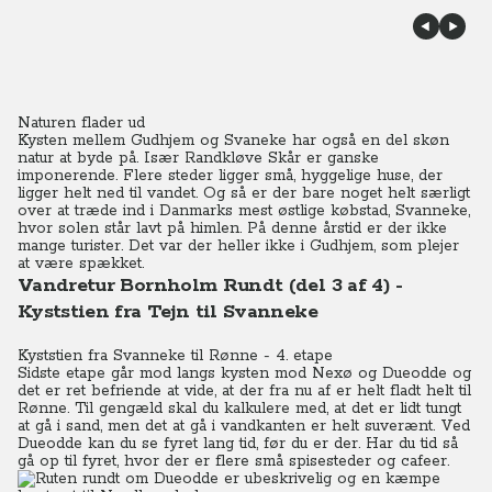
Naturen flader ud
Kysten mellem Gudhjem og Svaneke har også en del skøn
natur at byde på. Især Randkløve Skår er ganske
imponerende. Flere steder ligger små, hyggelige huse, der
ligger helt ned til vandet. Og så er der bare noget helt særligt
over at træde ind i Danmarks mest østlige købstad, Svanneke,
hvor solen står lavt på himlen. På denne årstid er der ikke
mange turister. Det var der heller ikke i Gudhjem, som plejer
at være spækket.
Vandretur Bornholm Rundt (del 3 af 4) -
Kyststien fra Tejn til Svanneke
Kyststien fra Svanneke til Rønne - 4. etape
Sidste etape går mod langs kysten mod Nexø og Dueodde og
det er ret befriende at vide, at der fra nu af er helt fladt helt til
Rønne. Til gengæld skal du kalkulere med, at det er lidt tungt
at gå i sand, men det at gå i vandkanten er helt suverænt. Ved
Dueodde kan du se fyret lang tid, før du er der. Har du tid så
gå op til fyret, hvor der er flere små spisesteder og cafeer.