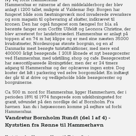
Ny vej forbi Hammershus
Hammershus er ruinerne af den middelalderborg der blev
anlagt i 1200 tallet, muligvis af Valdemar Sejr. Borgen har
fungeret både som fæstningsværk mod invaderede svenskere
og som magasin til opbevaring af skatter, indkrævet til
kronen. Den har også fungeret som fængsel for bl.a. så
berømte fanger som Corfitz Ulfeldt og Leonora Christine, der
blev arresteret for landsforræderi. Hammershus er anlagt på
toppen af en 74 m høj klippe og er med sine næsten 35.000
kvadratmeter, Nordeuropas største borgruin, og en af
Danmarks mest besøgte turistattraktioner, med mere end
400.000 årligt besøgende. I 2018 åbnede et nyt besøgscenter
ved Hammershus, med udstilling, shop og cafe. Besøgscentret
har sæsontilpassede åbningstider, men der er 24 timers
adgang til Hammershus og der opkræves ingen entré. Dog
koster det lidt i parkering ved selve borgområdet. En indtægt
der går til at drive og vedligeholde både besøgscenter og
borgruinerne.
Ca. 500 m. nord for Hammershus, ligger Hammerhavn, der i
perioden 1891 til 1974 fungerede som udskibningssted for
granit, udvundet på den nordlige del af Bornholm. Fra
havnen kan du i højsæsonen komme på sejlture ud forbi
Hammershus.
Vandretur Bornholm Rundt (del 1 af 4) -
Kyststien fra Rønne til Hammerhavn