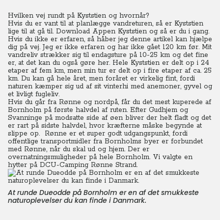
Hvilken vej rundt på Kyststien og hvornår?
Hvis du er vant til at planlægge vandreturen, så er Kyststien
lige til at gå til. Download Appen Kyststien og så er du i gang.
Hvis du ikke er erfaren, så håber jeg denne artikel kan hjælpe
dig på vej. Jeg er ikke erfaren og har ikke gået 120 km før. Mit
vandreliv strækker sig til endagsture på 10-25 km og det fine
er, at det kan du også gøre her. Hele Kyststien er delt op i 24
etaper af fem km, men min tur er delt op i fire etaper af ca. 25
km. Du kan gå hele året, men foråret er virkelig fint, fordi
naturen kæmper sig ud af sit vinterhi med anemoner, gyvel og
et livligt fugleliv.
Hvis du går fra Rønne og nordpå, får du det mest kuperede af
Bornholm på første halvdel af ruten. Efter Gudhjem og
Svanninge på modsatte side af øen bliver der helt fladt og det
er rart på sidste halvdel, hvor kræfterne måske begynde at
slippe op. Rønne er et super godt udgangspunkt, fordi
offentlige transportmidler fra Bornholms byer er forbundet
med Rønne, når du skal ud og hjem. Der er
overnatningsmuligheder på hele Bornholm. Vi valgte en
hytter på DCU-Camping Rønne Strand.
At runde Dueodde på Bornholm er en af det smukkeste
naturoplevelser du kan finde i Danmark.