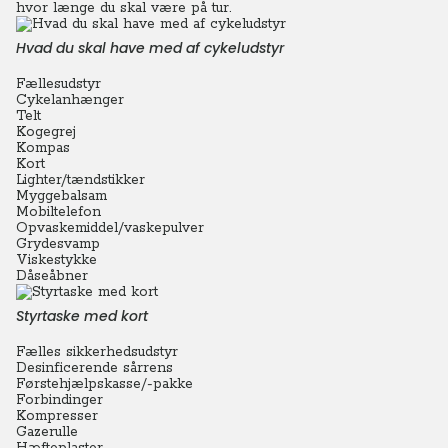
hvor længe du skal være på tur.
Hvad du skal have med af cykeludstyr
Fællesudstyr
Cykelanhænger
Telt
Kogegrej
Kompas
Kort
Lighter/tændstikker
Myggebalsam
Mobiltelefon
Opvaskemiddel/vaskepulver
Grydesvamp
Viskestykke
Dåseåbner
Styrtaske med kort
Fælles sikkerhedsudstyr
Desinficerende sårrens
Førstehjælpskasse/-pakke
Forbindinger
Kompresser
Gazerulle