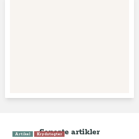
Seneste artikler
Artikel
Krydstogter