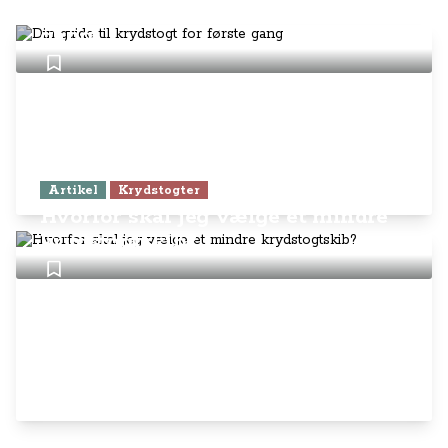
Din guide til krydstogt for første
gang
Artikel
Krydstogter
Hvorfor skal jeg vælge et mindre
krydstogtskib?