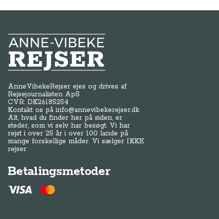
Anne-Vibeke Rejser
AnneVibekeRejser ejes og drives af
Rejsejournalisten ApS
CVR: DK
26185254
Kontakt os på
info@annevibekerejser.dk
Alt, hvad du finder her på siden, er
steder, som vi selv har besøgt. Vi har
rejst i over 25 år i over 100 lande på
mange forskellige måder. Vi sælger IKKE
rejser.
Betalingsmetoder