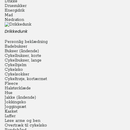
Drikke
Druesukker
Energidrik
Mad
Nødration
Drikkedunk
Personlig beklædning
Badebukser
Bukser (åndende)
Cykelbukser, korte
Cykelbukser, lange
Cykelhjelm
Cykelsko
Cykelsokker
Cykeltrøje, kortærmet
Fleece
Halstørklæde
Hue
Jakke (åndende)
Jokkingsko
Joggingsæt
Kasket
Luffer
Løse arme og ben
Overtræk til cykelsko