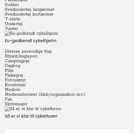
Pandebånd
Sokker
Svedundertøj, langærmet
Svedundertøj kortærmet
T-shirts
Undertøj
Vanter
Eu-godkendt cykelhjelm
Diverse personlige ting
Blyant/kuglepen
Campingpas
Dagbog
Film
Fiskegrej
Fotoudstyr
Kondomer
Medicin
Medlemsbeviser (klub/organisation m.v.)
Pas
Skrivepapir
Så er vi klar til cykelturen