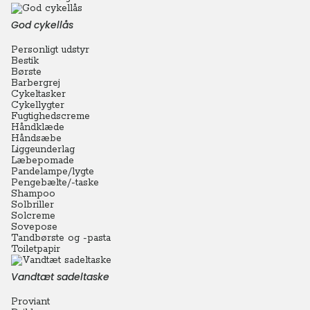
God cykellås
Personligt udstyr
Bestik
Børste
Barbergrej
Cykeltasker
Cykellygter
Fugtighedscreme
Håndklæde
Håndsæbe
Liggeunderlag
Læbepomade
Pandelampe/lygte
Pengebælte/-taske
Shampoo
Solbriller
Solcreme
Sovepose
Tandbørste og -pasta
Toiletpapir
Vandtæt sadeltaske
Proviant