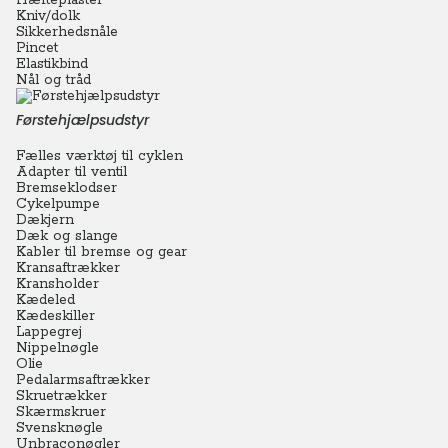
Hæfteplaster
Kniv/dolk
Sikkerhedsnåle
Pincet
Elastikbind
Nål og tråd
Førstehjælpsudstyr
Fælles værktøj til cyklen
Adapter til ventil
Bremseklodser
Cykelpumpe
Dækjern
Dæk og slange
Kabler til bremse og gear
Kransaftrækker
Kransholder
Kædeled
Kædeskiller
Lappegrej
Nippelnøgle
Olie
Pedalarmsaftrækker
Skruetrækker
Skærmskruer
Svensknøgle
Unbraconøgler