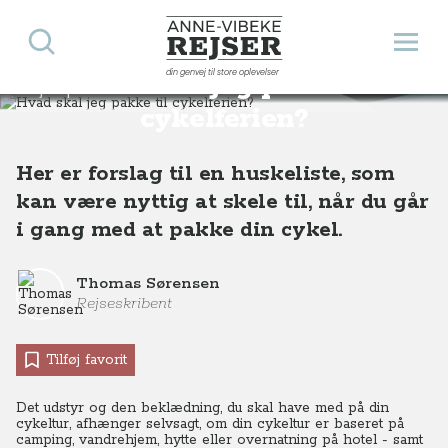
Søg
Åbn 
Anne-Vibeke Rejser
din genvej til store oplevelser
Hvad skal jeg pakke til
Rejsetips
Hvad skal jeg pakke til cykelferien?
cykelferien?
Her er forslag til en huskeliste, som
kan være nyttig at skele til, når du går
i gang med at pakke din cykel.
Thomas Sørensen
Rejseskribent
Tilføj favorit
Det udstyr og den beklædning, du skal have med på din
cykeltur, afhænger selvsagt, om din cykeltur er baseret på
camping, vandrehjem, hytte eller overnatning på hotel - samt