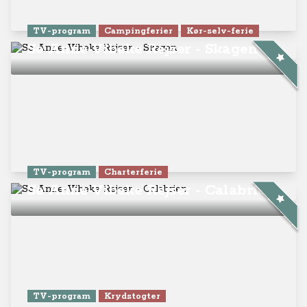
TV-program
Campingferier
Kør-selv-ferie
Se Anne-Vibeke Rejser - Skagen
TV-program
Charterferie
Se Anne-Vibeke Rejser - Calabrien
TV-program
Krydstogter