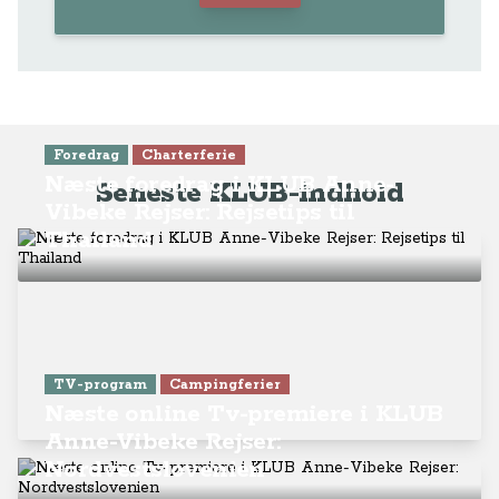
Foredrag
Charterferie
Næste foredrag i KLUB Anne-
Seneste KLUB-indhold
Vibeke Rejser: Rejsetips til
Thailand
TV-program
Campingferier
Næste online Tv-premiere i KLUB
Anne-Vibeke Rejser:
Nordvestslovenien