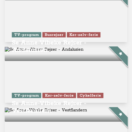
TV-program
Busrejser
Kør-selv-ferie
Se Anne-Vibeke Rejser -
Andalusien
TV-program
Kør-selv-ferie
Cykelferie
Se Anne-Vibeke Rejser -
Vestflandern