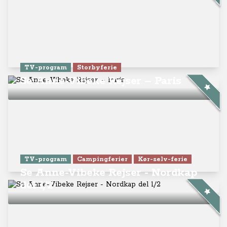
TV-program
Storbyferie
Se Anne-Vibeke Rejser – Paris
TV-program
Campingferier
Kør-selv-ferie
Se Anne-Vibeke Rejser - Nordkap
del 1/2