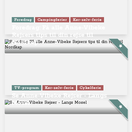
Foredrag
Campingferier
Kør-selv-ferie
Foredrag: Få alle Anne-Vibeke
Rejsers tips til din rejse til
Nordkap
TV-program
Kør-selv-ferie
Cykelferie
Se Anne-Vibeke Rejser - Langs
Mosel