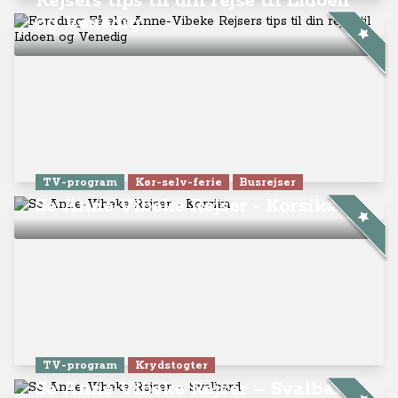
Rejsers tips til din rejse til Lidoen
og Venedig
TV-program
Kør-selv-ferie
Busrejser
Se Anne-Vibeke Rejser - Korsika
TV-program
Krydstogter
Se Anne-Vibeke Rejser – Svalbard