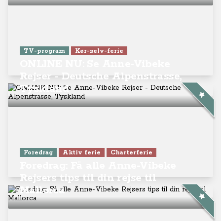
TV-program
Kør-selv-ferie
ONLINE NU: Se Anne-Vibeke
Rejser - Deutsche Alpenstrasse,
Tyskland
Foredrag
Aktiv ferie
Charterferie
Foredrag: Få alle Anne-Vibeke
Rejsers tips til din rejse til
Mallorca