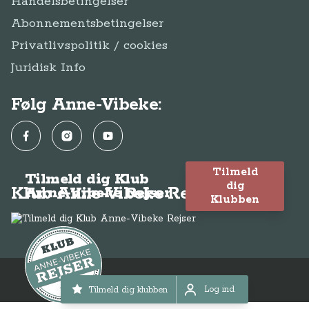
Handelsbetingelser
Abonnementsbetingelser
Privatlivspolitik / cookies
Juridisk Info
Følg Anne-Vibeke:
Facebook
Instagram
YouTube
Tilmeld
Tilmeld dig Klub
dig
Klub Anne-Vibeke Rejser
Anne-Vibeke Rejser
Klubben
© Anne-Vibeke Rejser 2026
Log ind
Tilmeld dig klubben
Log ind