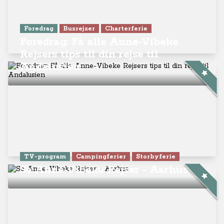
Foredrag
Busrejser
Charterferie
Foredrag: Få alle Anne-Vibeke
Rejsers tips til din rejse til
Andalusien
TV-program
Campingferier
Storbyferie
Se Anne-Vibeke Rejser - Aarhus