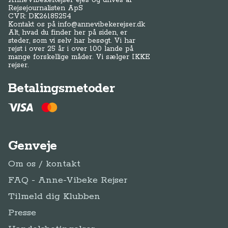
AnneVibekeRejser ejes og drives af
Rejsejournalisten ApS
CVR: DK
26185254
Kontakt os på
info@annevibekerejser.dk
Alt, hvad du finder her på siden, er
steder, som vi selv har besøgt. Vi har
rejst i over 25 år i over 100 lande på
mange forskellige måder. Vi sælger IKKE
rejser.
Betalingsmetoder
Genveje
Om os / kontakt
FAQ - Anne-Vibeke Rejser
Tilmeld dig Klubben
Presse