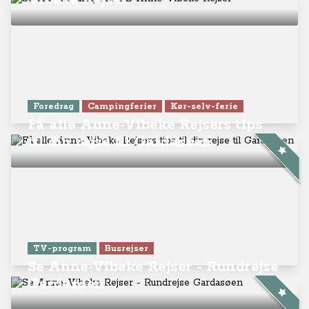
Vibeke Rejser
Foredrag
Campingferier
Kør-selv-ferie
Få alle Anne-Vibeke Rejsers tips
til din rejse til Gardasøen
TV-program
Busrejser
Se Anne-Vibeke Rejser - Rundrejse
Gardasøen