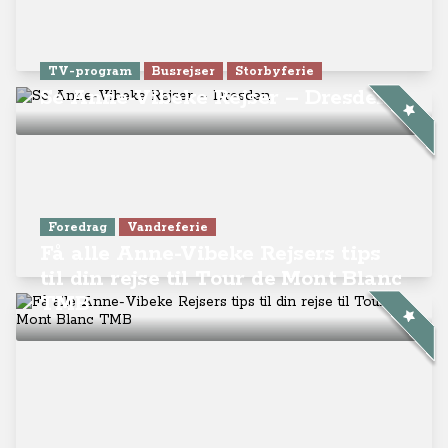
TV-program
Busrejser
Storbyferie
Se Anne-Vibeke Rejser – Dresden
Foredrag
Vandreferie
Få alle Anne-Vibeke Rejsers tips
til din rejse til Tour de Mont Blanc
TMB