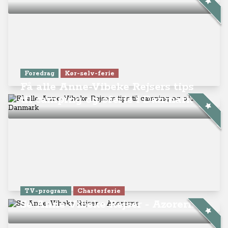
Foredrag
Kør-selv-ferie
Få alle Anne-Vibeke Rejsers tips
til camping og øferie i Danmark
TV-program
Charterferie
Se Anne-Vibeke Rejser - Azorerne