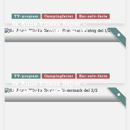
TV-program
Campingferier
Kør-selv-ferie
Se Anne-Vibeke Rejser –
Steiermark, Østrig del 1/2
TV-program
Campingferier
Kør-selv-ferie
Se Anne-Vibeke Rejser –
Steiermark del 2/2