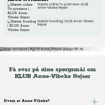
Næste online Tv-premiere i KLUB
Anne-Vibeke Rejser
Som abonnent i KLUB Anne-
Næste foredrag i KLUB Anne-Vibeke
Vibeke Rejser får du
Rejser
Vi har over 25 års rejseerfaring fra over 100
forskellige lande. Vi rejser hele året og på
mange forskellige måder fra aktiv ferie,
storbyferie, charter, cruise og camping. Vi
elsker at dele alt vores rejseerfaring med
andre. Vi sælger ikke rejser, men har selv
været alle de steder, som vi fortæller om.
Få svar på dine spørgsmål om
Alle foto og tv-klip har vi selv produceret
KLUB Anne-Vibeke Rejser
og vi skriver selv alle artikler.
Hvem er Anne-Vibeke?