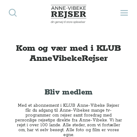
Søg
Åbn 
Anne-Vibeke Rejser
din genvej til store oplevelser
Kom og vær med i KLUB
AnneVibekeRejser
Bliv medlem
Med et abonnement i KLUB Anne-Vibeke Rejser
får du adgang til Anne-Vibekes mange tv-
programmer om rejser samt foredrag med
personlige rejsetips direkte fra Anne-Vibeke. Vi har
rejst i over 100 lande. Alle steder, som vi fortæller
om, har vi selv besøgt. Alle foto og film er vores
egne.