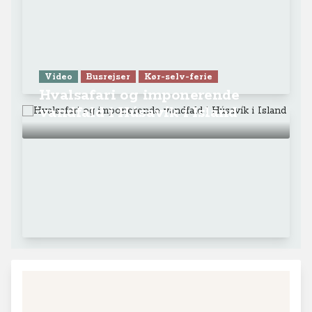
Video
Busrejser
Kør-selv-ferie
Hvalsafari og imponerende
vandfald i Húsavík i Island