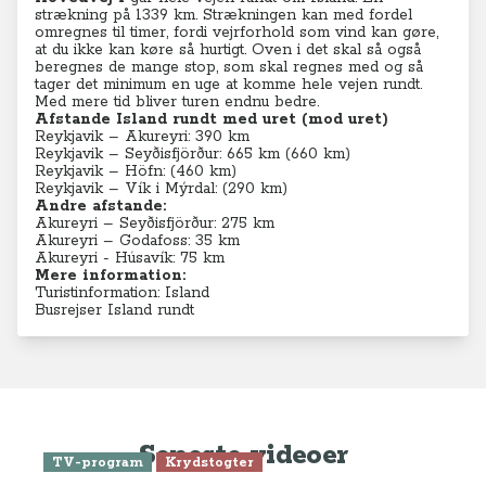
strækning på 1339 km. Strækningen kan med fordel
omregnes til timer, fordi vejrforhold som vind kan gøre,
at du ikke kan køre så hurtigt. Oven i det skal så også
beregnes de mange stop, som skal regnes med og så
tager det minimum en uge at komme hele vejen rundt.
Med mere tid bliver turen endnu bedre.
Afstande Island rundt med uret (mod uret)
Reykjavik – Akureyri: 390 km
Reykjavik – Seyðisfjörður: 665 km (660 km)
Reykjavik – Höfn: (460 km)
Reykjavik – Vík i Mýrdal: (290 km)
Andre afstande:
Akureyri – Seyðisfjörður: 275 km
Akureyri – Godafoss: 35 km
Akureyri - Húsavík: 75 km
Mere information:
Turistinformation: Island
Busrejser Island rundt
Seneste videoer
TV-program
Krydstogter