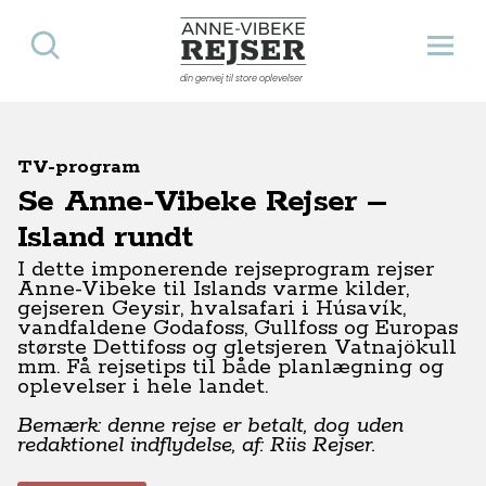
Søg
Åbn 
Anne-Vibeke Rejser
din genvej til store oplevelser
TV-program
Se Anne-Vibeke Rejser –
Island rundt
I dette imponerende rejseprogram rejser
Anne-Vibeke til Islands varme kilder,
gejseren Geysir, hvalsafari i Húsavík,
vandfaldene Godafoss, Gullfoss og Europas
største Dettifoss og gletsjeren Vatnajökull
mm.
Få rejsetips til både planlægning og
oplevelser i hele landet.
Bemærk: denne rejse er betalt, dog uden
redaktionel indflydelse, af: Riis Rejser.