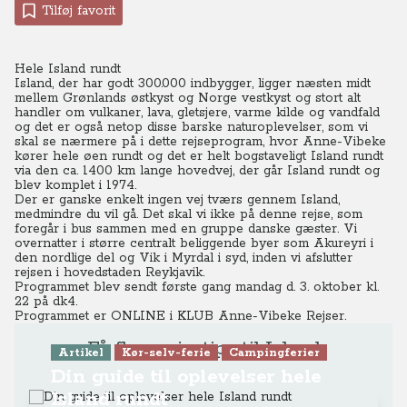
Tilføj favorit
Hele Island rundt
Island, der har godt 300.000 indbygger, ligger næsten midt
mellem Grønlands østkyst og Norge vestkyst og stort alt
handler om vulkaner, lava, gletsjere, varme kilde og vandfald
og det er også netop disse barske naturoplevelser, som vi
skal se nærmere på i dette rejseprogram, hvor Anne-Vibeke
kører hele øen rundt og det er helt bogstaveligt Island rundt
via den ca. 1400 km lange hovedvej, der går Island rundt og
blev komplet i 1974.
Der er ganske enkelt ingen vej tværs gennem Island,
medmindre du vil gå. Det skal vi ikke på denne rejse, som
foregår i bus sammen med en gruppe danske gæster. Vi
overnatter i større centralt beliggende byer som Akureyri i
den nordlige del og Vik i Myrdal i syd, inden vi afslutter
rejsen i hovedstaden Reykjavik.
Programmet blev sendt første gang mandag d. 3. oktober kl.
22 på dk4.
Programmet er ONLINE
i KLUB Anne-Vibeke Rejser.
Få flere rejsetips til Island
Artikel
Kør-selv-ferie
Campingferier
Din guide til oplevelser hele
Island rundt