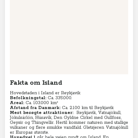
Fakta om Island
Hovedstaden i Island er Reykjavik
Befolkningstal:
Ca. 335.000.
Areal:
Ca. 103.000 km²
Afstand fra Danmark:
Ca. 2.100 km til Reykjavik
Mest besøgte attraktioner:
Reykjavik, Vatnajökull,
Jökulsárlón, Húsavík, Den Gyldne Cirkel med Gullfoss,
Geysir og Thingvellir. Hertil kommer naturen med utallige
vulkaner og flere smukke vandfald. Gletsjeren Vatnajökull
er Europas største.
Hovedvej 1
går hele vejen rundt om Island. En