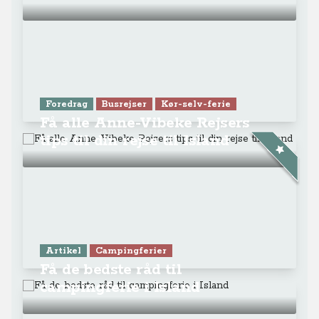
Foredrag
Busrejser
Kør-selv-ferie
Få alle Anne-Vibeke Rejsers
tips til din rejse til Island
Artikel
Campingferier
Få de bedste råd til
campingferie i Island