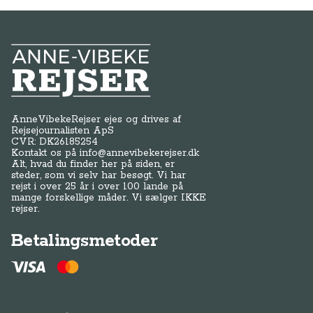
Anne-Vibeke Rejser
AnneVibekeRejser ejes og drives af
Rejsejournalisten ApS
CVR: DK
26185254
Kontakt os på
info@annevibekerejser.dk
Alt, hvad du finder her på siden, er
steder, som vi selv har besøgt. Vi har
rejst i over 25 år i over 100 lande på
mange forskellige måder. Vi sælger IKKE
rejser.
Betalingsmetoder