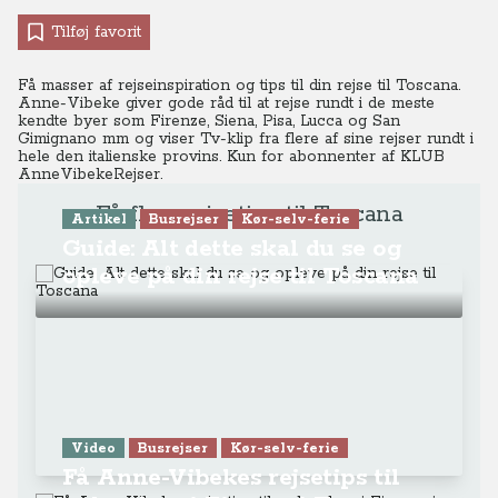
Tilføj favorit
Få masser af rejseinspiration og tips til din rejse til Toscana.
Anne-Vibeke giver gode råd til at rejse rundt i de meste
kendte byer som Firenze, Siena, Pisa, Lucca og San
Gimignano mm og viser Tv-klip fra flere af sine rejser rundt i
hele den italienske provins. Kun for abonnenter af KLUB
AnneVibekeRejser.
Få flere rejsetips til Toscana
Artikel
Busrejser
Kør-selv-ferie
Guide: Alt dette skal du se og
opleve på din rejse til Toscana
Video
Busrejser
Kør-selv-ferie
Få Anne-Vibekes rejsetips til