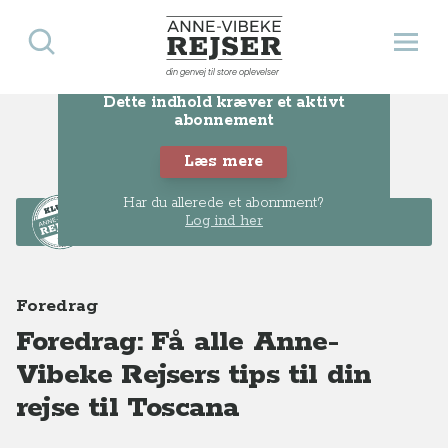
Søg
Åbn 
Anne-Vibeke Rejser
din genvej til store oplevelser
Dette indhold kræver et aktivt
abonnement
Læs mere
Har du allerede et abonnment?
Dette er KLUB-
Log ind her
indhold
Foredrag
Foredrag: Få alle Anne-
Vibeke Rejsers tips til din
rejse til Toscana