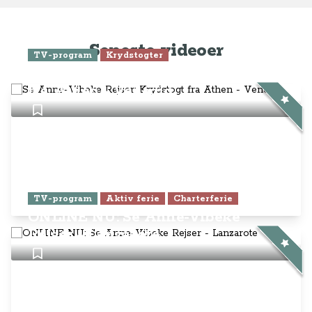
Seneste videoer
TV-program
Krydstogter
Se Anne-Vibeke Rejser: Krydstogt
fra Athen - Venedig
TV-program
Aktiv ferie
Charterferie
ONLINE NU: Se Anne-Vibeke
Rejser - Lanzarote