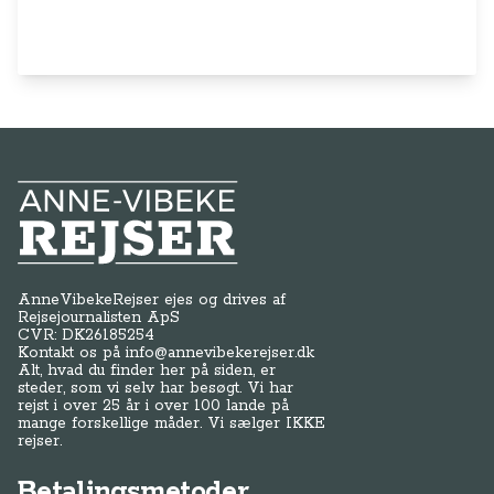
Anne-Vibeke Rejser
AnneVibekeRejser ejes og drives af
Rejsejournalisten ApS
CVR: DK
26185254
Kontakt os på
info@annevibekerejser.dk
Alt, hvad du finder her på siden, er
steder, som vi selv har besøgt. Vi har
rejst i over 25 år i over 100 lande på
mange forskellige måder. Vi sælger IKKE
rejser.
Betalingsmetoder