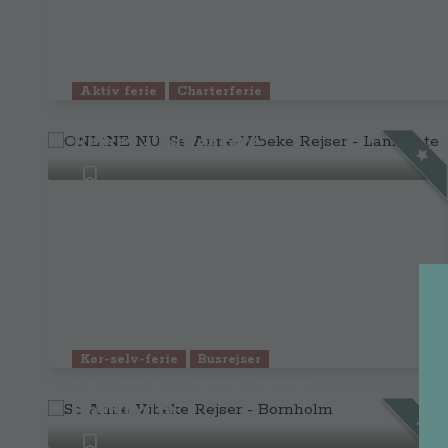
Aktiv ferie
Charterferie
ONLINE NU: Se Anne-Vibeke
Rejser - Lanzarote
Kør-selv-ferie
Busrejser
Se Anne Vibeke Rejser -
Bornholm