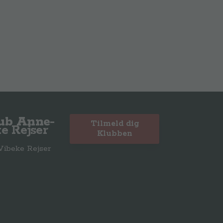
lub Anne-
Tilmeld dig
e Rejser
Klubben