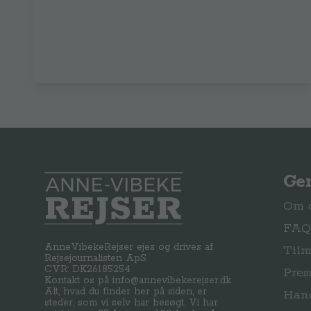
Ge
Anne-Vibeke Rejser
Om o
FAQ 
AnneVibekeRejser ejes og drives af
Tilm
Rejsejournalisten ApS
CVR: DK
26185254
Pres
Kontakt os på
info@annevibekerejser.dk
Alt, hvad du finder her på siden, er
Hand
steder, som vi selv har besøgt. Vi har