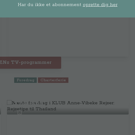
Har du ikke et abonnement
oprette dig her
BENs TV-programmer
Foredrag
Charterferie
Næste foredrag i KLUB Anne-
Vibeke Rejser: Rejsetips til
Thailand