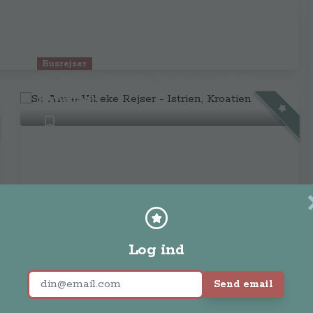
Busrejser
Se Anne-Vibeke Rejser - Istrien,
Kroatien
Log ind
Kør-selv-ferie
ONLINE NU - Se Anne-Vibeke
Rejser - Limburg, Flandern
Send email