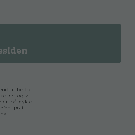
esiden
 endnu bedre.
rejser og vi
ler, på cykle
jsetips i
 på