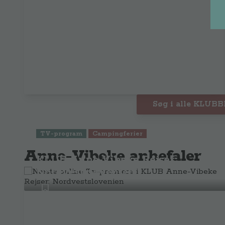
Søg i alle KLUB
TV-program
Campingferier
Næste online Tv-premiere i
Anne-Vibeke anbefaler
KLUB Anne-Vibeke Rejser:
Nordvestslovenien