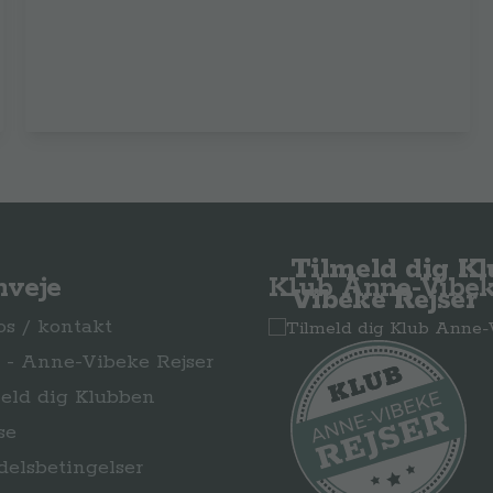
Tilmeld dig K
nveje
Klub Anne-Vibek
Vibeke Rejser
s / kontakt
- Anne-Vibeke Rejser
eld dig Klubben
se
elsbetingelser