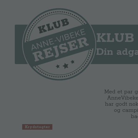
KLUB 
Din adga
Med et par g
AnneVibekeR
har godt nok
og campi
ba
Krydstogter
Se Anne-Vibeke Rejser: Krydstogt f