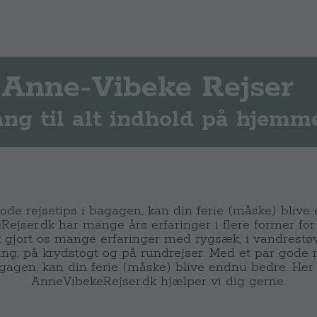
Anne-Vibeke Rejser
ng til alt indhold på hjemm
ode rejsetips i bagagen, kan din ferie (måske) blive
ejser.dk har mange års erfaringer i flere former for 
 gjort os mange erfaringer med rygsæk, i vandrestøv
ng, på krydstogt og på rundrejser. Med et par gode re
gagen, kan din ferie (måske) blive endnu bedre. Her
AnneVibekeRejser.dk hjælper vi dig gerne.
ra Athen - Venedig