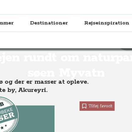
ammer
Destinationer
Rejseinspiration
m naturparken og søen Myvatn
ejen rundt om naturpa
søen Myvatn
sø og der er masser at opleve.
e by, Akureyri.
Tilføj favorit