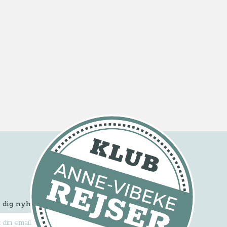
 dig nyhedsbrevet
Tilmeld