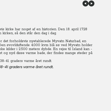
vis kirke har noget af en historien.
Den 18. april 1728
 kirken, så den står den dag i dag.
er det forholdsvis nyetablerede Myvatn Naturbad, en
 Den svovlduftende 4.000 kvm blå sø ved Myvatn holder
e kilder i 2.500 meters dybde. En rejse til Island kan -
jet og nyd disse varme bade, der findes mange steder på
8-41 graders varme året rundt.