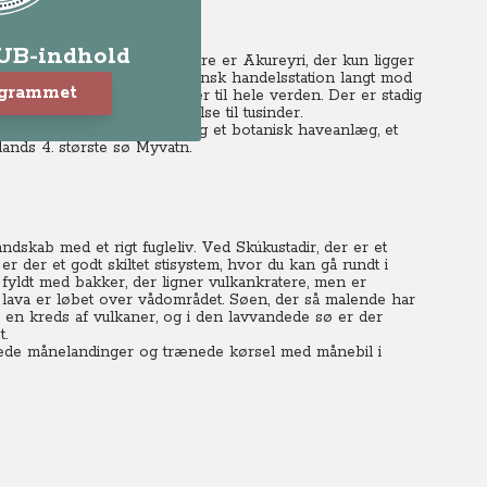
LUB-indhold
 kanter, men ikke desto mindre er Akureyri, der kun ligger
rindeligt etableret som en dansk handelsstation langt mod
ogrammet
stand blev eksporteret i tønder til hele verden. Der er stadig
strer og skaber beskæftigelse til tusinder.
er så som Akureyri Kirke og et botanisk haveanlæg, et
ands 4. største sø Myvatn.
dskab med et rigt fugleliv. Ved Skúkustadir, der er et
der et godt skiltet stisystem, hvor du kan gå rundt i
yldt med bakker, der ligner vulkankratere, men er
 lava er løbet over vådområdet. Søen, der så malende har
i en kreds af vulkaner, og i den lavvandede sø er der
t.
 øvede månelandinger og trænede kørsel med månebil i