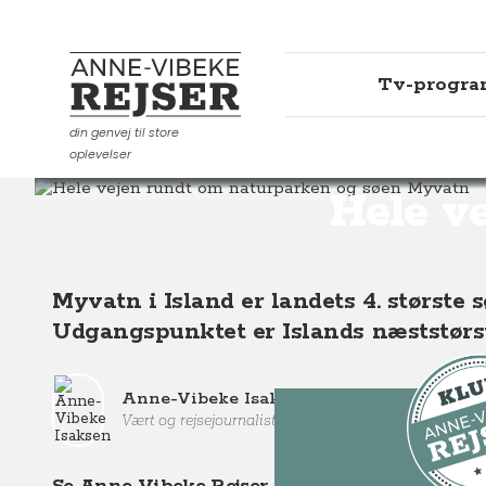
Tv-progr
Anne-Vibeke Rejser
din genvej til store
oplevelser
Destinationer
Europa
Island
Hele vejen rundt o
Hele v
Myvatn i Island er landets 4. største 
Udgangspunktet er Islands næststørst
Anne-Vibeke Isaksen
Vært og rejsejournalist