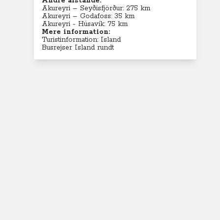
Andre afstande:
Akureyri – Seyðisfjörður: 275 km
Akureyri – Godafoss: 35 km
Akureyri - Húsavík: 75 km
Mere information:
Turistinformation: Island
Busrejser Island rundt