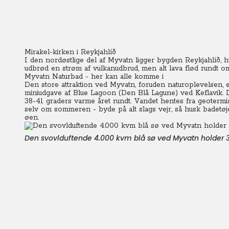
Mirakel-kirken i Reykjahlíð
I den nordøstlige del af Myvatn ligger bygden Reykjahlíð, h
udbrød en strøm af vulkanudbrud, men alt lava flød rundt om
Myvatn Naturbad - her kan alle komme i
Den store attraktion ved Myvatn, foruden naturoplevelsen, 
miniudgave af Blue Lagoon (Den Blå Lagune) ved Keflavik.
38-41 graders varme året rundt. Vandet hentes fra geotermisk
selv om sommeren - byde på alt slags vejr, så husk badetø
øen.
Den svovlduftende 4.000 kvm blå sø ved Myvatn holder 3