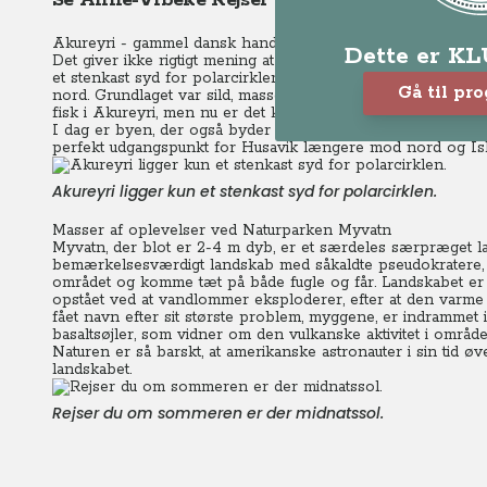
Se Anne-Vibeke Rejser – Island rundt
Akureyri - gammel dansk handelsstation
Dette er K
Det giver ikke rigtigt mening at tale om store byer på disse
et stenkast syd for polarcirklen, en større by. Den blev op
Gå til pr
nord. Grundlaget var sild, masser af sild, som i nedsaltet til
fisk i Akureyri, men nu er det konservesindustrien, der blom
I dag er byen, der også byder på en par gode seværdighed
perfekt udgangspunkt for Husavik længere mod nord og Isl
Akureyri ligger kun et stenkast syd for polarcirklen.
Masser af oplevelser ved Naturparken Myvatn
Myvatn, der blot er 2-4 m dyb, er et særdeles særpræget lan
bemærkelsesværdigt landskab med såkaldte pseudokratere, er 
området og komme tæt på både fugle og får. Landskabet er f
opstået ved at vandlommer eksploderer, efter at den varme
fået navn efter sit største problem, myggene, er indrammet 
basaltsøjler, som vidner om den vulkanske aktivitet i område
Naturen er så barskt, at amerikanske astronauter i sin tid
landskabet.
Rejser du om sommeren er der midnatssol.