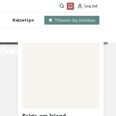
Søg
Favoritter
Log ind
Profil
Rejsetips
Tilmeld dig klubben
rken og