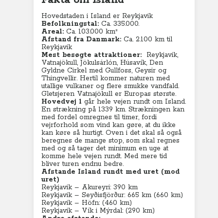
Fakta om Island
Hovedstaden i Island er Reykjavik
Befolkningstal:
Ca. 335.000.
Areal:
Ca. 103.000 km²
Afstand fra Danmark:
Ca. 2.100 km til
Reykjavik
Mest besøgte attraktioner:
Reykjavik,
Vatnajökull, Jökulsárlón, Húsavík, Den
Gyldne Cirkel med Gullfoss, Geysir og
Thingvellir. Hertil kommer naturen med
utallige vulkaner og flere smukke vandfald.
Gletsjeren Vatnajökull er Europas største.
Hovedvej 1
går hele vejen rundt om Island.
En strækning på 1339 km. Strækningen kan
med fordel omregnes til timer, fordi
vejrforhold som vind kan gøre, at du ikke
kan køre så hurtigt. Oven i det skal så også
beregnes de mange stop, som skal regnes
med og så tager det minimum en uge at
komme hele vejen rundt. Med mere tid
bliver turen endnu bedre.
Afstande Island rundt med uret (mod
uret)
Reykjavik – Akureyri: 390 km
Reykjavik – Seyðisfjörður: 665 km (660 km)
Reykjavik – Höfn: (460 km)
Reykjavik – Vík i Mýrdal: (290 km)