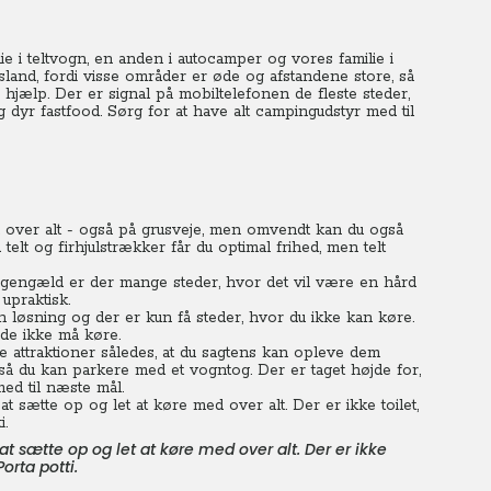
e i teltvogn, en anden i autocamper og vores familie i
and, fordi visse områder er øde og afstandene store, så
 hjælp. Der er signal på mobiltelefonen de fleste steder,
 dyr fastfood. Sørg for at have alt campingudstyr med til
ed over alt - også på grusveje, men omvendt kan du også
telt og firhjulstrækker får du optimal frihed, men telt
l gengæld er der mange steder, hvor det vil være en hård
upraktisk.
løsning og der er kun få steder, hvor du ikke kan køre.
 de ikke må køre.
e attraktioner således, at du sagtens kan opleve dem
så du kan parkere med et vogntog. Der er taget højde for,
med til næste mål.
at sætte op og let at køre med over alt. Der er ikke
orta potti.