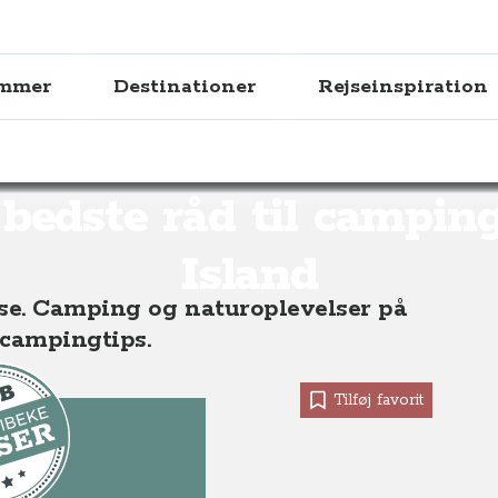
ammer
Destinationer
Rejseinspiration
 campingferie i Island fra Anne-Vibeke Rejser
bedste råd til camping
Island
ose. Camping og naturoplevelser på
 campingtips.
Tilføj favorit