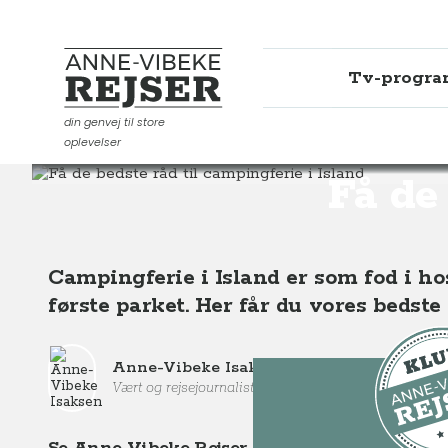
Tv-progr
Anne-Vibeke Rejser
din genvej til store
oplevelser
Destinationer
Europa
Island
Få de bedste råd til
Få de 
Campingferie i Island er som fod i h
første parket. Her får du vores bedste
Anne-Vibeke Isaksen
Vært og rejsejournalist