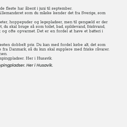
e fleste har åbent i juni til september.
r Allemandsret som du måske kender det fra Sverige, som
teter, hoppepuder og legepladser, men til gengæld er der
et, du skal bruge så som toilet, bad, spildevand, friskvand,
og ofte opvarmet. Det er en fordel at have et batteri i
sten dobbelt pris. Du kan med fordel købe alt, det som
 fra Danmark, så du kun skal supplere med friske råvarer.
nen.
pingpladser. Her i Husavik.