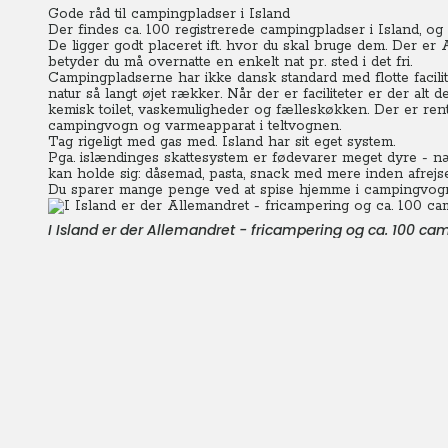
Gode råd til campingpladser i Island
Der findes ca. 100 registrerede campingpladser i Island, og d
De ligger godt placeret ift. hvor du skal bruge dem. Der e
betyder du må overnatte en enkelt nat pr. sted i det fri.
Campingpladserne har ikke dansk standard med flotte facili
natur så langt øjet rækker. Når der er faciliteter er der alt d
kemisk toilet, vaskemuligheder og fælleskøkken. Der er rent 
campingvogn og varmeapparat i teltvognen.
Tag rigeligt med gas med. Island har sit eget system.
Pga. islændinges skattesystem er fødevarer meget dyre - næ
kan holde sig: dåsemad, pasta, snack med mere inden afrejse
Du sparer mange penge ved at spise hjemme i campingvog
I Island er der Allemandret - fricampering og ca. 100 cam