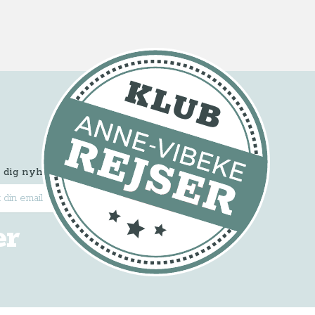
 dig nyhedsbrevet
Tilmeld
er