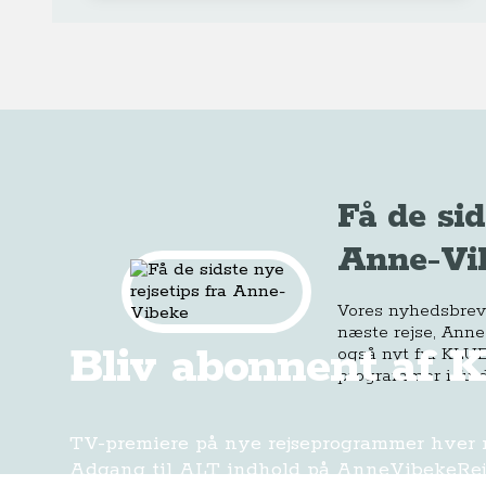
Få de sid
Anne-Vi
Vores nyhedsbrev e
næste rejse, Anne
Bliv abonnent af 
også nyt fra KLUB
programmer i fuld
TV-premiere på nye rejseprogrammer hver
Adgang til ALT indhold på AnneVibekeRej