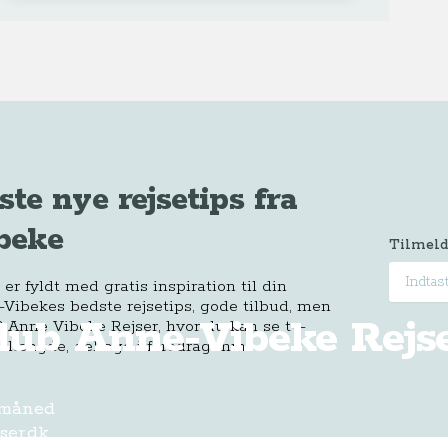
ste nye rejsetips fra
beke
Tilmeld
r fyldt med gratis inspiration til din
-Vibekes bedste rejsetips, gode tilbud, men
Klub Anne-Vibeke Rejs
 Anne Vibeke Rejser, hvor du kan se tv-
 længde, deltage i foredrag mm.
 måned
ser.dk