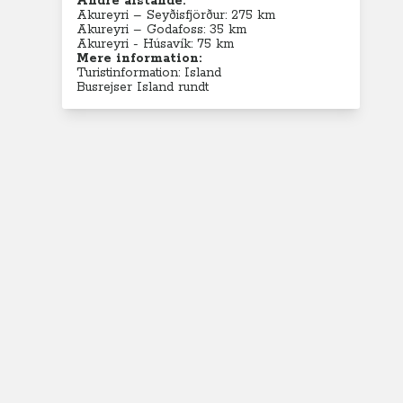
Andre afstande:
Akureyri – Seyðisfjörður: 275 km
Akureyri – Godafoss: 35 km
Akureyri - Húsavík: 75 km
Mere information:
Turistinformation: Island
Busrejser Island rundt