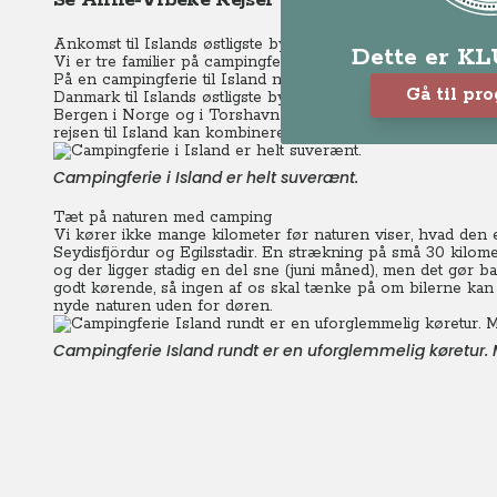
Se Anne-Vibeke Rejser – Island rundt
Ankomst til Islands østligste by Seydisfjördur
Dette er K
Vi er tre familier på campingferie i Island og vi camperer p
På en campingferie til Island når du at komme godt ned i
Gå til pr
Danmark til Islands østligste by Seydisfjördur. Det tager nem
Bergen i Norge og i Torshavn på Færøerne. Man kan næsten
rejsen til Island kan kombineres med andre lande i det nord
Campingferie i Island er helt suverænt.
Tæt på naturen med camping
Vi kører ikke mange kilometer før naturen viser, hvad den e
Seydisfjördur og Egilsstadir. En strækning på små 30 kilome
og der ligger stadig en del sne (juni måned), men det gør ba
godt kørende, så ingen af os skal tænke på om bilerne kan kl
nyde naturen uden for døren.
Campingferie Island rundt er en uforglemmelig køretur.