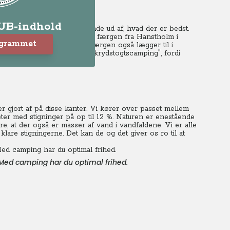
LUB-indhold
å hver vores måde for at finde ud af, hvad der er bedst.
 tempo, før du ankommer med færgen fra Hanstholm i
ogrammet
lig godt et par dage, fordi færgen også lægger til i
 kalde det kalde det for "krydstogtscamping", fordi
lige Atlanterhav.
r gjort af på disse kanter. Vi kører over passet mellem
ter med stigninger på op til 12 %. Naturen er enestående
re, at der også er masser af vand i vandfaldene. Vi er alle
are stigningerne. Det kan de og det giver os ro til at
 Med camping har du optimal frihed.