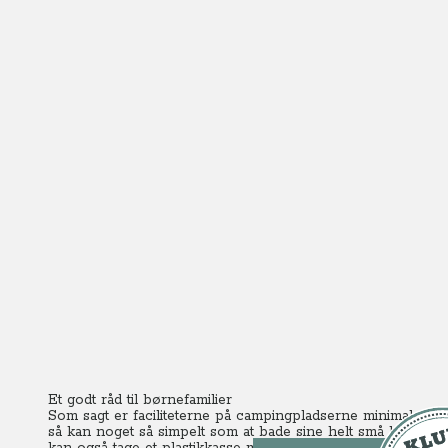
Et godt råd til børnefamilier
Som sagt er faciliteterne på campingpladserne minimale o
så kan noget så simpelt som at bade sine helt små børn vær