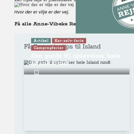
kan også tage et plastikkasse med og bruge den som badeka
Hvor der er vilje er der vej.
Få alle Anne-Vibeke Rejsers tips til din rejse t
Dette er K
Artikel
Kør-selv-ferie
Få flere rejsetips til Island
Campingferier
Gå til pr
Din guide til oplevelser hele
Island rundt