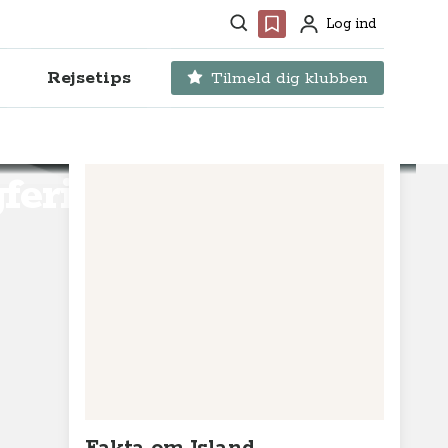
Søg
Favoritter
Log ind
Profil
Rejsetips
Tilmeld dig klubben
ferie i