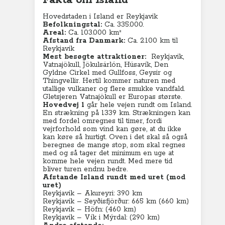
Fakta om Island
Hovedstaden i Island er Reykjavik
Befolkningstal:
Ca. 335.000.
Areal:
Ca. 103.000 km²
Afstand fra Danmark:
Ca. 2.100 km til
Reykjavik
Mest besøgte attraktioner:
Reykjavik,
Vatnajökull, Jökulsárlón, Húsavík, Den
Gyldne Cirkel med Gullfoss, Geysir og
Thingvellir. Hertil kommer naturen med
utallige vulkaner og flere smukke vandfald.
Gletsjeren Vatnajökull er Europas største.
Hovedvej 1
går hele vejen rundt om Island.
En strækning på 1339 km. Strækningen kan
med fordel omregnes til timer, fordi
vejrforhold som vind kan gøre, at du ikke
kan køre så hurtigt. Oven i det skal så også
beregnes de mange stop, som skal regnes
med og så tager det minimum en uge at
komme hele vejen rundt. Med mere tid
bliver turen endnu bedre.
Afstande Island rundt med uret (mod
uret)
Reykjavik – Akureyri: 390 km
Reykjavik – Seyðisfjörður: 665 km (660 km)
Reykjavik – Höfn: (460 km)
Reykjavik – Vík i Mýrdal: (290 km)