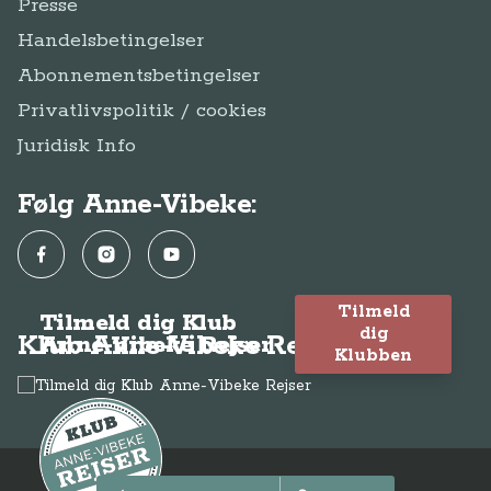
Tilmeld
Tilmeld dig Klub
dig
Klub Anne-Vibeke Rejser
Anne-Vibeke Rejser
Klubben
© Anne-Vibeke Rejser
2026