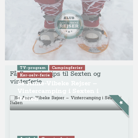
Få flere rejsetips til Sexten og
Kør-selv-ferie
vinterferie
Se Anne-Vibeke Rejser –
Vintercamping i Sexten i
Italien
Artikel
Campingferier
Caravan Park Sexten -
Luksuriøs vintercamping i
Norditalien