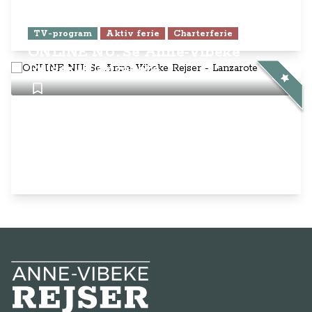
Anne-Vibeke Rejser
AnneVibekeRejser ejes og drives af
Rejsejournalisten ApS
CVR: DK
26185254
Kontakt os på
info@annevibekerejser.dk
Alt, hvad du finder her på siden, er
steder, som vi selv har besøgt. Vi har
rejst i over 25 år i over 100 lande på
mange forskellige måder. Vi sælger IKKE
rejser.
Betalingsmetoder