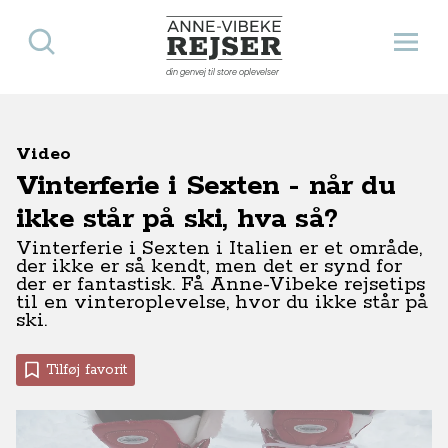
Søg
Åbn 
Anne-Vibeke Rejser
din genvej til store oplevelser
Video
Vinterferie i Sexten - når du
ikke står på ski, hva så?
Vinterferie i Sexten i Italien er et område,
der ikke er så kendt, men det er synd for
der er fantastisk. Få Anne-Vibeke rejsetips
til en vinteroplevelse, hvor du ikke står på
ski.
Tilføj favorit
TV-program
Campingferier