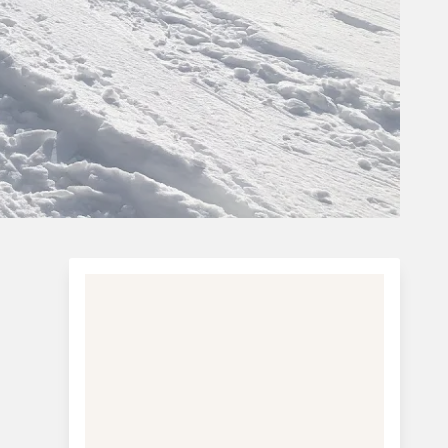
Der går skibus ind til Lofer.
Hovedstad Østrig:
Wien.
Befolkningstal:
Ca. 8,8
mio.
Areal:
Ca. 83.879 km²
Afstand fra Danmark:
Ca. 1.200 (fra den
dansk-tyske grænse)
Mere information:
Turistinformation: Østrig
Turistinformation: Salzburger Land - Lofer
Turistinformation: Lofer
Camping Grubhof
Charterferie
ne-Vibeke Rejser - Lanzarote