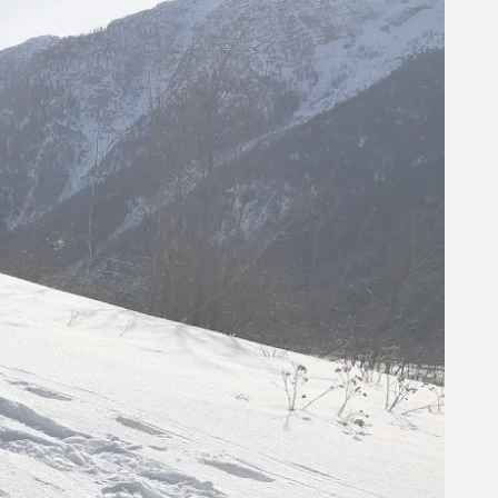
Fakta om Østrig - Lofer
Den hyggelige by Lofer ligger i Tyrol i
Pinzgau-regionen i Østrig, i dalen med ​​
Saalach-floden og for foden af Lofer-
bjergene. Camping Grub, der er kåret til
Europas bedste, ligger lige uden for byen.