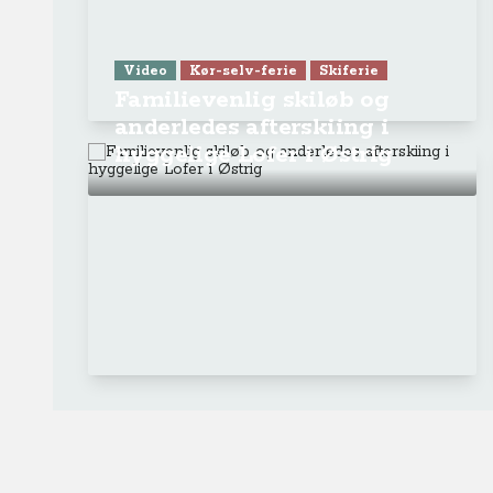
Ge
Anne-Vibeke Rejser
Om o
FAQ 