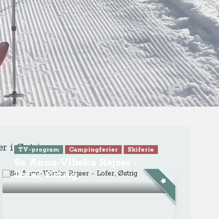
ra Athen -
TV-program
Aktiv ferie
ONLINE NU: Se An