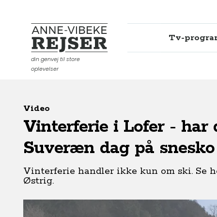
Tv-progr
Anne-Vibeke Rejser
din genvej til store
oplevelser
Video
Vinterferie i Lofer - har
Suveræn dag på snesko
Vinterferie handler ikke kun om ski. Se 
Østrig.