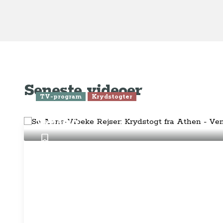
AnneVibekeRejser ejes og drives af
Tilm
Rejsejournalisten ApS
CVR: DK
26185254
Pres
Kontakt os på
info@annevibekerejser.dk
Alt, hvad du finder her på siden, er
Hand
steder, som vi selv har besøgt. Vi har
rejst i over 25 år i over 100 lande på
Abo
mange forskellige måder. Vi sælger IKKE
rejser.
Priv
Juri
Betalingsmetoder
Føl
Fac