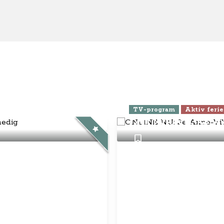
eld dig Klubben
se
elsbetingelser
nnementsbetingelser
atlivspolitik / cookies
disk Info
g Anne-Vibeke:
ebook
Instagram
YouTube
© Anne-Vibeke Rejser
2026