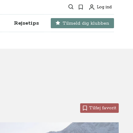
Søg
Favoritter
Log ind
Profil
Rejsetips
Tilmeld dig klubben
Tilføj favorit