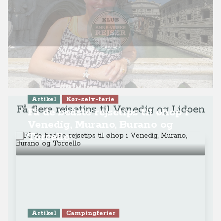
Venedig, Murano, Burano og
Torcello
Artikel
Campingferier
Italiensk gourmet-glamping på
Lidoen