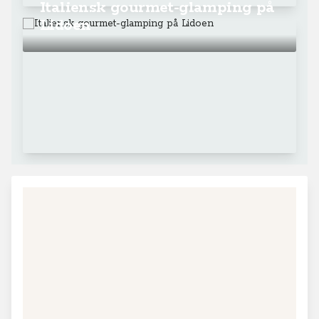
Fakta om Italien - Venedig
Venedig og den venezianske lagune
består af 117
øer og har en rigdom kultur, som er helt enestående i
verden.
Afstand fra Danmark:
Ca. 1.550 (Padborg)