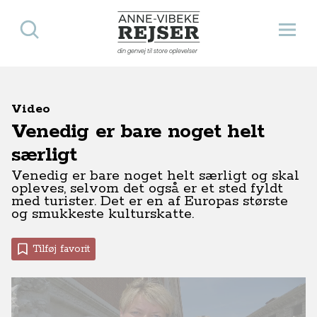
Søg
Åbn 
Anne-Vibeke Rejser
din genvej til store oplevelser
Video
Venedig er bare noget helt
særligt
Venedig er bare noget helt særligt og skal
opleves, selvom det også er et sted fyldt
med turister. Det er en af Europas største
og smukkeste kulturskatte.
Tilføj favorit
Artikel
Kør-selv-ferie
Få flere rejsetips til Venedig og Lidoen
Få de bedste rejsetips til øhop i