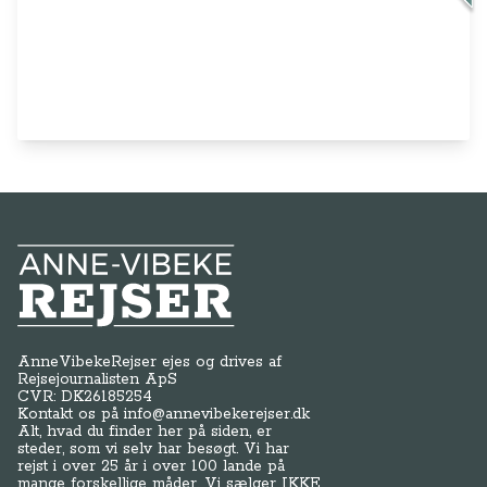
Anne-Vibeke Rejser
AnneVibekeRejser ejes og drives af
Rejsejournalisten ApS
CVR: DK
26185254
Kontakt os på
info@annevibekerejser.dk
Alt, hvad du finder her på siden, er
steder, som vi selv har besøgt. Vi har
rejst i over 25 år i over 100 lande på
mange forskellige måder. Vi sælger IKKE
rejser.
Betalingsmetoder
Genveje
Om os / kontakt