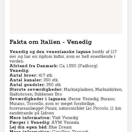
Venedig:
Antal broer:
417 stk.
Antal kanaler:
350 stk.
Antal gondoler:
350 stk.
Største seværdigheder:
Markuspladsen, Markuskirken,
Rialtobroen, Sukkenes Bro
Seværdigheder i lagunen
: Øerne Venedig, Burano,
Murano, Torcello, som er meget forskellige,
forsvarsanlægget Pisani, naturområdet Lio Piccolo, 11 km
sandstrande på Lidoen
Mere information:
Visit Venedig
Færger i Venedig:
AVM Venezia
Lej din egen båd:
Blue Dream
Mere information:
Cavallino-Treporti
Seneste videoer
TV-program
Krydstogter
Se Anne-Vibeke Rejser: Krydstogt
fra Athen - Venedig