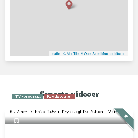
Leaflet
|
© MapTiler
© OpenStreetMap contributors
Seneste videoer
TV-program
Krydstogter
Se Anne-Vibeke Rejser: Krydstogt
fra Athen - Venedig