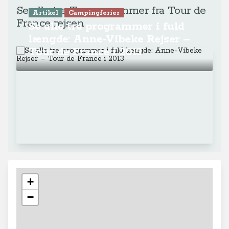
Se alle tre Tv-programmer fra Tour de
Artikel
Campingferier
France rejsen
Se alle tre programmer i fuld
længde: Anne-Vibeke Rejser –
Tour de France i 2013
+
−