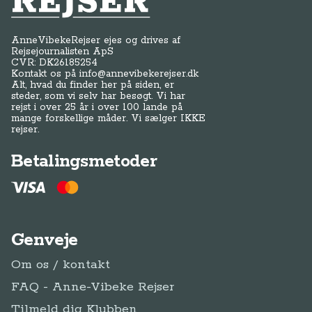
AnneVibekeRejser ejes og drives af
Rejsejournalisten ApS
CVR: DK
26185254
Kontakt os på
info@annevibekerejser.dk
Alt, hvad du finder her på siden, er
steder, som vi selv har besøgt. Vi har
rejst i over 25 år i over 100 lande på
mange forskellige måder. Vi sælger IKKE
rejser.
Betalingsmetoder
Genveje
Om os / kontakt
FAQ - Anne-Vibeke Rejser
Tilmeld dig Klubben