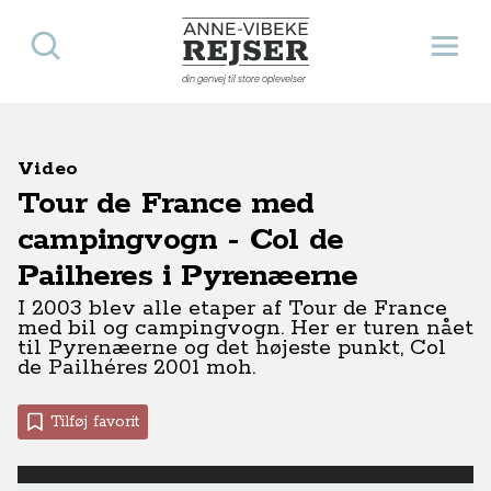
Søg
Åbn 
Anne-Vibeke Rejser
din genvej til store oplevelser
Video
Tour de France med
campingvogn - Col de
Pailheres i Pyrenæerne
I 2003 blev alle etaper af Tour de France
med bil og campingvogn. Her er turen nået
til Pyrenæerne og det højeste punkt, Col
de Pailhéres 2001 moh.
Tilføj favorit