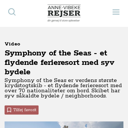
Søg
Åbn 
Anne-Vibeke Rejser
din genvej til store oplevelser
Video
Symphony of the Seas - et
flydende ferieresort med syv
bydele
Symphony of the Seas er verdens største
krydstogtskib - et flydende ferieresort med
over 70 nationaliteter om bord. Skibet har
syv såkaldte bydele / neighborhoods.
Tilføj favorit