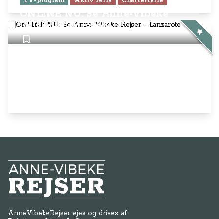
TV-program
Aktiv ferie
Charterferie
ONLINE NU: Se Anne-Vibeke
Rejser - Lanzarote
Anne-Vibeke Rejser
AnneVibekeRejser ejes og drives af