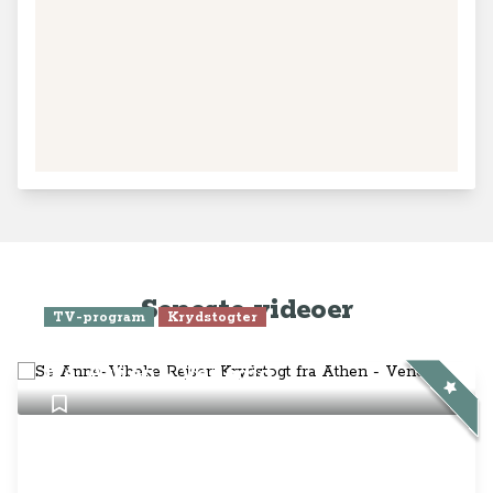
Se Anne-Vibeke Rejser: Krydstogt
fra Athen - Venedig
TV-program
Aktiv ferie
Charterferie
ONLINE NU: Se Anne-Vibeke
Rejser - Lanzarote