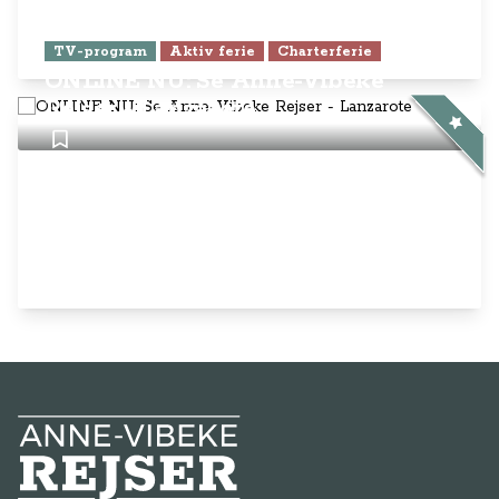
Anne-Vibeke Rejser
AnneVibekeRejser ejes og drives af
Rejsejournalisten ApS
CVR: DK
26185254
Kontakt os på
info@annevibekerejser.dk
Alt, hvad du finder her på siden, er
steder, som vi selv har besøgt. Vi har
rejst i over 25 år i over 100 lande på
mange forskellige måder. Vi sælger IKKE
rejser.
Betalingsmetoder