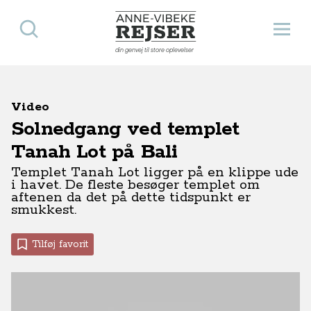
Søg
Åbn 
Anne-Vibeke Rejser
din genvej til store oplevelser
Video
Solnedgang ved templet
Tanah Lot på Bali
Templet Tanah Lot ligger på en klippe ude
i havet. De fleste besøger templet om
aftenen da det på dette tidspunkt er
smukkest.
Tilføj favorit