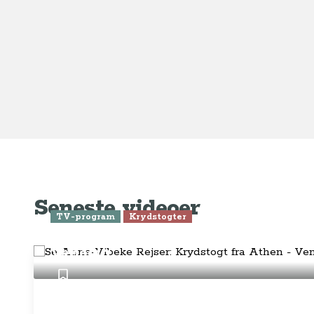
Ge
Anne-Vibeke Rejser
Om o
FAQ 
AnneVibekeRejser ejes og drives af
Tilm
Rejsejournalisten ApS
CVR: DK
26185254
Pres
Kontakt os på
info@annevibekerejser.dk
Alt, hvad du finder her på siden, er
Hand
steder, som vi selv har besøgt. Vi har
rejst i over 25 år i over 100 lande på
Abo
mange forskellige måder. Vi sælger IKKE
rejser.
Priv
Juri
Betalingsmetoder
Føl
Fac