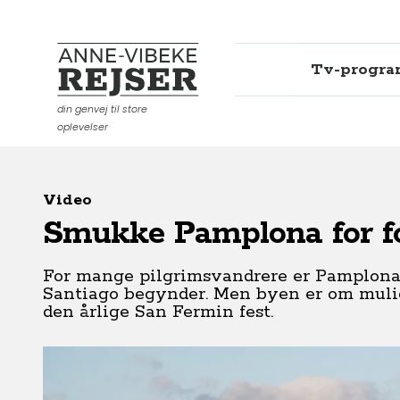
Tv-progr
Anne-Vibeke Rejser
din genvej til store
oplevelser
Video
Smukke Pamplona for f
For mange pilgrimsvandrere er Pamplona
Santiago begynder. Men byen er om mulig
den årlige San Fermin fest.