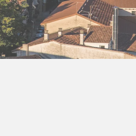
ra Athen -
TV-program
Aktiv ferie
ONLINE NU: Se An