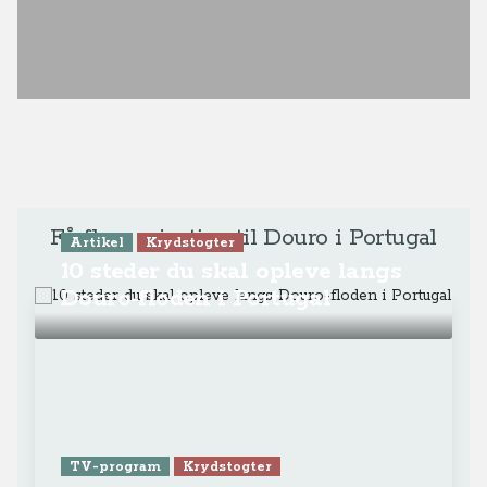
10 steder du skal opleve langs
Douro-floden i Portugal
TV-program
Krydstogter
Se Anne-Vibeke Rejser -
Dourofloden
Foredrag
Kør-selv-ferie
Charterferie
Få alle Anne-Vibeke Rejsers