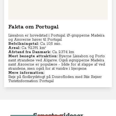
samt Azorerne er populære - både for at slappe af ved
strandene, men også for at vandre i bjergene.
Mere information:
Rejs på flodkrydstogt på Dourofloden med Riis Rejser
Turistinformation: Portugal
Seneste videoer
TV-program
Krydstogter
Se Anne-Vibeke Rejser: Krydstogt
fra Athen - Venedig
TV-program
Aktiv ferie
Charterferie