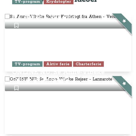
ONLINE NU: Se Anne-Vibeke
Rejser - Lanzarote
Anne-Vibeke Rejser
AnneVibekeRejser ejes og drives af
Rejsejournalisten ApS
CVR: DK
26185254