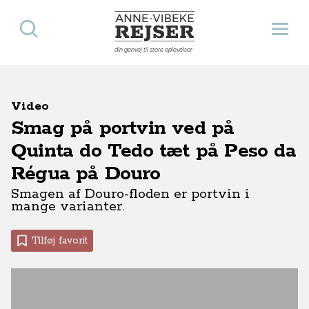
Søg
Åbn 
Anne-Vibeke Rejser
din genvej til store oplevelser
Video
Smag på portvin ved på
Quinta do Tedo tæt på Peso da
Régua på Douro
Smagen af Douro-floden er portvin i
mange varianter.
Tilføj favorit
Få flere rejsetips til Douro i Portugal
Artikel
Krydstogter