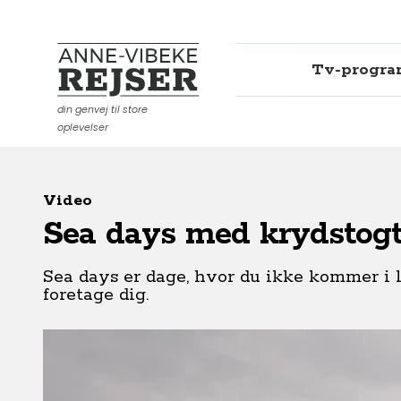
Tv-progr
Anne-Vibeke Rejser
din genvej til store
oplevelser
Video
Sea days med krydstogt
Sea days er dage, hvor du ikke kommer i 
foretage dig.