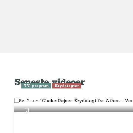
Ge
Anne-Vibeke Rejser
Om o
FAQ 
AnneVibekeRejser ejes og drives af
Tilm
Rejsejournalisten ApS
CVR: DK
26185254
Pres
Kontakt os på
info@annevibekerejser.dk
Alt, hvad du finder her på siden, er
Hand
steder, som vi selv har besøgt. Vi har
rejst i over 25 år i over 100 lande på
Abo
mange forskellige måder. Vi sælger IKKE
rejser.
Priv
Juri
Betalingsmetoder
Føl
Fac