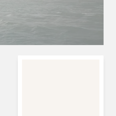
Charterferie
ne-Vibeke Rejser - Lanzarote