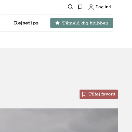
Søg
Favoritter
Log ind
Profil
Rejsetips
Tilmeld dig klubben
Tilføj favorit