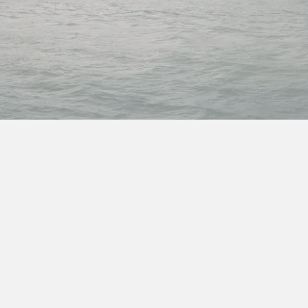
ra Athen -
TV-program
Aktiv ferie
ONLINE NU: Se An