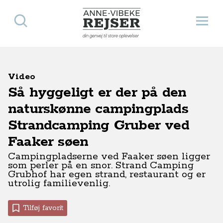
Søg
Åbn 
Anne-Vibeke Rejser
din genvej til store oplevelser
Video
Så hyggeligt er der på den
naturskønne campingplads
Strandcamping Gruber ved
Faaker søen
Campingpladserne ved Faaker søen ligger
som perler på en snor. Strand Camping
Grubhof har egen strand, restaurant og er
utrolig familievenlig.
Tilføj favorit