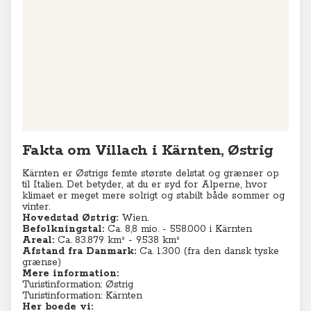
Leaflet
|
© MapTiler
© OpenStreetMap contributors
Fakta om Villach i Kärnten, Østrig
Kärnten er Østrigs femte største delstat og grænser op
til Italien. Det betyder, at du er syd for Alperne, hvor
klimaet er meget mere solrigt og stabilt både sommer og
vinter.
Hovedstad Østrig:
Wien.
Befolkningstal:
Ca. 8,8
mio. - 558.000 i Kärnten
Areal:
Ca. 83.879 km² - 9.538
km²
Afstand fra Danmark:
Ca. 1.300 (fra den dansk tyske
grænse)
Mere information:
Turistinformation: Østrig
Turistinformation: Kärnten
Her boede vi: