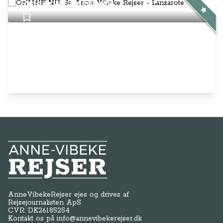
Rejser - Lanzarote
Anne-Vibeke Rejser
AnneVibekeRejser ejes og drives af
Rejsejournalisten ApS
CVR: DK
26185254
Kontakt os på
info@annevibekerejser.dk