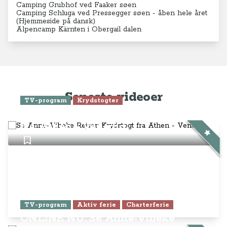
Camping Grubhof ved Faaker søen
Camping Schluga ved Pressegger søen - åben hele året
(
Hjemmeside på dansk)
Alpencamp Kärnten i Obergail dalen
Seneste videoer
TV-program
Krydstogter
Se Anne-Vibeke Rejser: Krydstogt
fra Athen - Venedig
TV-program
Aktiv ferie
Charterferie
ONLINE NU: Se Anne-Vibeke