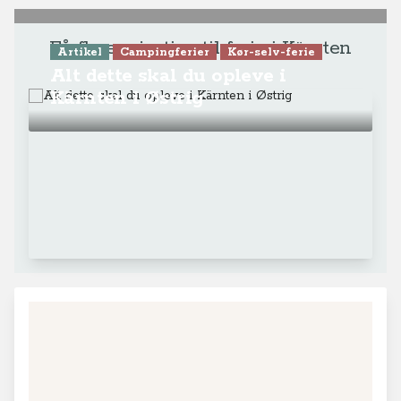
Få flere rejsetips til ferie i Kärnten
Artikel
Campingferier
Kør-selv-ferie
Alt dette skal du opleve i
Kärnten i Østrig
+
−