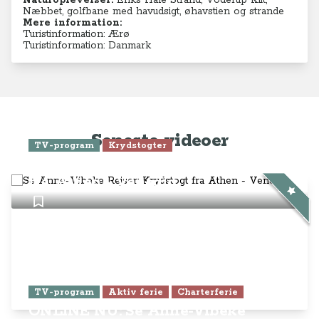
Naturoplevelser:
Eriks Hale Strand, Voderup Klit,
Næbbet, golfbane med havudsigt, øhavstien og strande
Mere information:
Turistinformation: Ærø
Turistinformation: Danmark
Seneste videoer
TV-program
Krydstogter
Se Anne-Vibeke Rejser: Krydstogt
fra Athen - Venedig
TV-program
Aktiv ferie
Charterferie
ONLINE NU: Se Anne-Vibeke