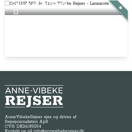
Rejser - Lanzarote
Anne-Vibeke Rejser
AnneVibekeRejser ejes og drives af
Rejsejournalisten ApS
CVR: DK
26185254
Kontakt os på
info@annevibekerejser.dk