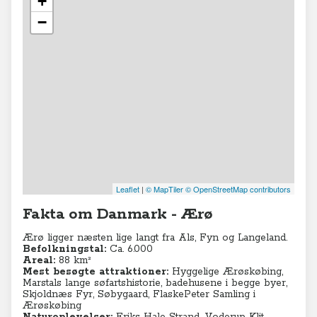
+
−
Leaflet
|
© MapTiler
© OpenStreetMap contributors
Fakta om Danmark - Ærø
Ærø ligger næsten lige langt fra Als, Fyn og Langeland.
Befolkningstal:
Ca. 6.000
Areal:
88 km²
Mest besøgte attraktioner:
Hyggelige Ærøskøbing,
Marstals lange søfartshistorie, badehusene i begge byer,
Skjoldnæs Fyr, Søbygaard, FlaskePeter Samling i
Ærøskøbing