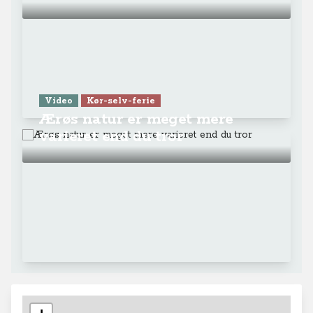
Video
Kør-selv-ferie
Ærøs natur er meget mere
varieret end du tror