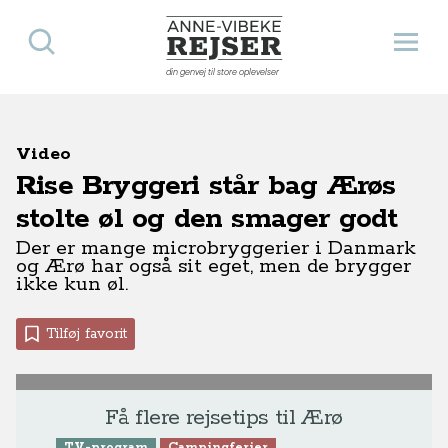
Søg
Åbn 
Anne-Vibeke Rejser
din genvej til store oplevelser
Video
Rise Bryggeri står bag Ærøs
stolte øl og den smager godt
Der er mange microbryggerier i Danmark
og Ærø har også sit eget, men de brygger
ikke kun øl.
Tilføj favorit
Få flere rejsetips til Ærø
TV-program
Campingferier