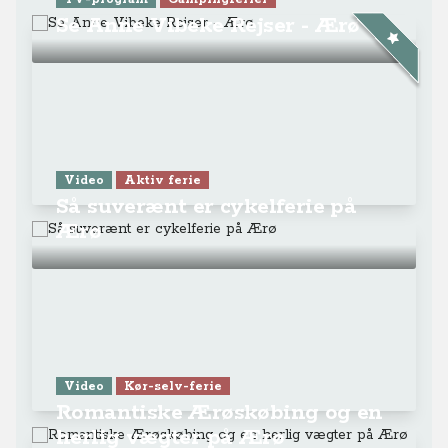
Se Anne Vibeke Rejser - Ærø
Video
Aktiv ferie
Så suverænt er cykelferie på
Ærø
Video
Kør-selv-ferie
Romantiske Ærøskøbing og en
herlig vægter på Ærø