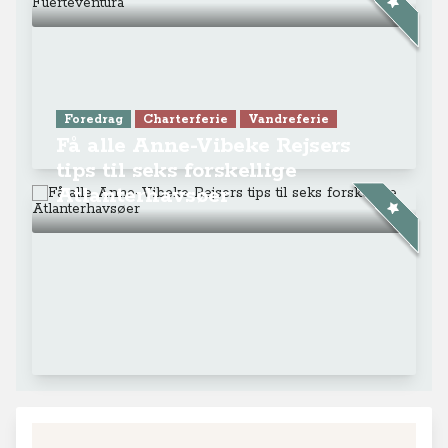
Foredrag
Charterferie
Vandreferie
Få alle Anne-Vibeke Rejsers
tips til seks forskellige
Atlanterhavsøer