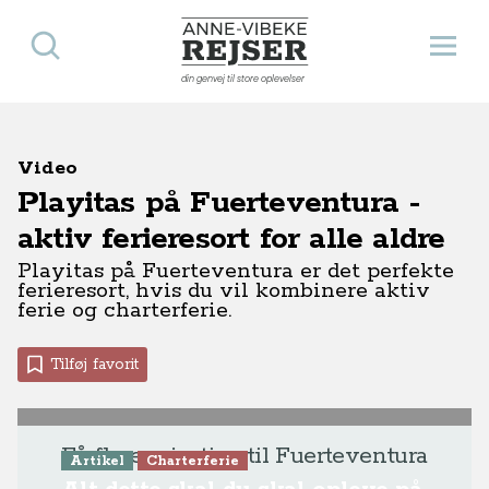
Søg
Åbn 
Anne-Vibeke Rejser
din genvej til store oplevelser
Video
Playitas på Fuerteventura -
aktiv ferieresort for alle aldre
Playitas på Fuerteventura er det perfekte
ferieresort, hvis du vil kombinere aktiv
ferie og charterferie.
Tilføj favorit
Få flere rejsetips til Fuerteventura
Artikel
Charterferie