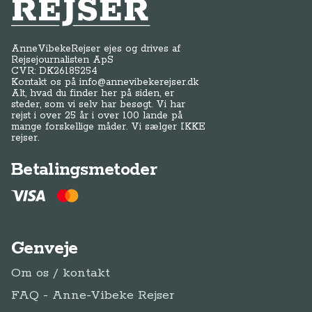
Anne-Vibeke Rejser
AnneVibekeRejser ejes og drives af
Rejsejournalisten ApS
CVR: DK
26185254
Kontakt os på
info@annevibekerejser.dk
Alt, hvad du finder her på siden, er
steder, som vi selv har besøgt. Vi har
rejst i over 25 år i over 100 lande på
mange forskellige måder. Vi sælger IKKE
rejser.
Betalingsmetoder
Genveje
Om os / kontakt
FAQ - Anne-Vibeke Rejser