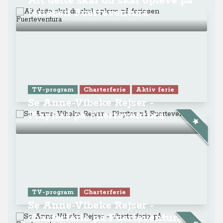
Alt dette skal du skal opleve på
ferieøen Fuerteventura
TV-program
Charterferie
Aktiv ferie
Se Anne-Vibeke Rejser -
Playitas på Fuerteventura
TV-program
Charterferie
Se Anne-Vibeke Rejser -
charterferie på Fuerteventura