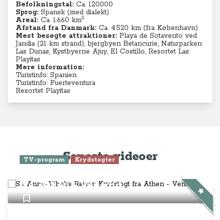
Befolkningstal:
Ca. 120.000
Sprog:
Spansk (med dialekt)
2
Areal:
Ca. 1.660 km
Afstand fra Danmark:
Ca. 4.520 km (fra København)
Mest besøgte attraktioner:
Playa de Sotavento ved
Jandia (21 km strand), bjergbyen Betancurie, Naturparken
Las Dunas, Kystbyerne Ajuy, El Costillo, Resortet Las
Playitas
Mere information:
Turistinfo: Spanien
Turistinfo: Fuerteventura
Resortet Playitas
Seneste videoer
TV-program
Krydstogter
Se Anne-Vibeke Rejser: Krydstogt
fra Athen - Venedig