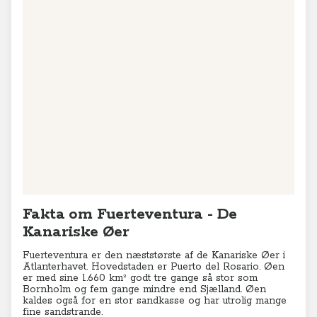
+
−
Leaflet
|
© MapTiler
© OpenStreetMap contributors
Fakta om Fuerteventura - De
Kanariske Øer
Fuerteventura er den næststørste af de Kanariske Øer i
Atlanterhavet. Hovedstaden er Puerto del Rosario. Øen
er med sine 1.660 km² godt tre gange så stor som
Bornholm og fem gange mindre end Sjælland. Øen
kaldes også for en stor sandkasse og har utrolig mange
fine sandstrande.