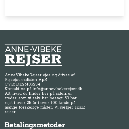
AnneVibekeRejser ejes og drives af
Rejsejournalisten ApS
CVR: DK
26185254
Kontakt os på
info@annevibekerejser.dk
Alt, hvad du finder her på siden, er
steder, som vi selv har besøgt. Vi har
rejst i over 25 år i over 100 lande på
mange forskellige måder. Vi sælger IKKE
rejser.
Betalingsmetoder
Genveje
Om os / kontakt
FAQ - Anne-Vibeke Rejser
Tilmeld dig Klubben
Presse