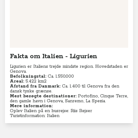
Befolkningstal:
Ca. 1.550.000
Areal:
5.422 km2
Afstand fra Danmark:
Ca. 1.400 til Genova fra den
dansk tyske grænse.
Mest besøgte destinationer:
Portofino, Cinque Terre,
den gamle havn i Genova, Sanremo, La Spezia.
Mere information:
Oplev Italien på en busrejse: Riis Rejser
Turistinformation: Italien
Seneste videoer
TV-program
Krydstogter
Se Anne-Vibeke Rejser: Krydstogt
fra Athen - Venedig