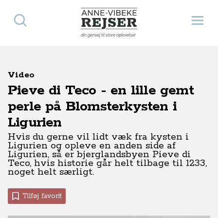
Søg
Åbn 
Anne-Vibeke Rejser
din genvej til store oplevelser
Video
Pieve di Teco - en lille gemt
perle på Blomsterkysten i
Ligurien
Hvis du gerne vil lidt væk fra kysten i
Ligurien og opleve en anden side af
Ligurien, så er bjerglandsbyen Pieve di
Teco, hvis historie går helt tilbage til 1233,
noget helt særligt.
Tilføj favorit