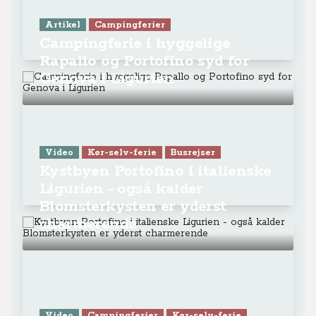
Kystbyen Portofino i italienske
Ligurien - også kalder
Blomsterkysten er yderst
charmerende
Video
Campingferier
Kør-selv-ferie
Hold verdens bedste ferie i
smukke Cinque Terre i
Ligurien i Italien