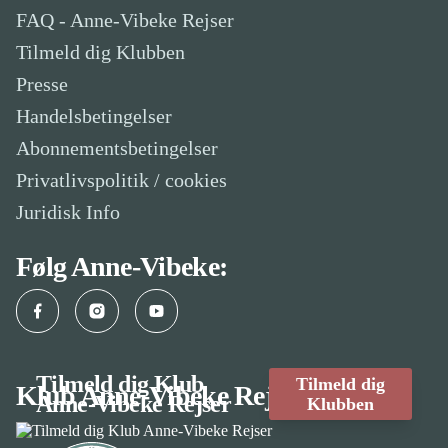
FAQ - Anne-Vibeke Rejser
Tilmeld dig Klubben
Presse
Handelsbetingelser
Abonnementsbetingelser
Privatlivspolitik / cookies
Juridisk Info
Følg Anne-Vibeke:
Facebook
Instagram
YouTube
Tilmeld dig Klub
Tilmeld dig
Klub Anne-Vibeke Rejser
Anne-Vibeke Rejser
Klubben