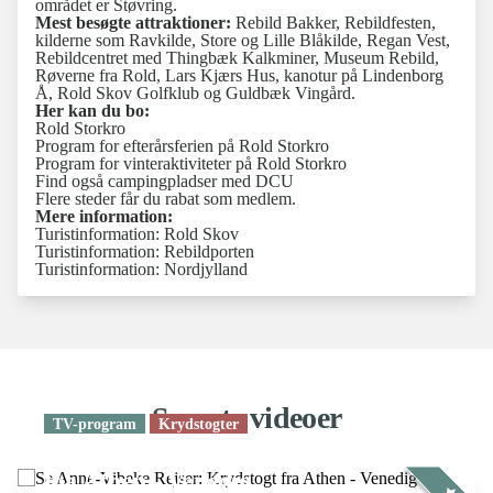
området er Støvring.
Mest besøgte attraktioner:
Rebild Bakker, Rebildfesten,
kilderne som Ravkilde, Store og Lille Blåkilde, Regan Vest,
Rebildcentret med Thingbæk Kalkminer, Museum Rebild,
Røverne fra Rold, Lars Kjærs Hus, kanotur på Lindenborg
Å, Rold Skov Golfklub og Guldbæk Vingård.
Her kan du bo:
Rold Storkro
Program for efterårsferien på Rold Storkro
Program for vinteraktiviteter på Rold Storkro
Find også campingpladser med DCU
Flere steder får du rabat som medlem.
Mere information:
Turistinformation: Rold Skov
Turistinformation: Rebildporten
Turistinformation: Nordjylland
Seneste videoer
TV-program
Krydstogter
Se Anne-Vibeke Rejser: Krydstogt
fra Athen - Venedig