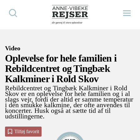
Søg
Åbn m
Anne-Vibeke Rejser
din genvej til store oplevelser
Video
Oplevelse for hele familien i
Rebildcentret og Tingbæk
Kalkminer i Rold Skov
Rebildcentret og Tingbæk Kalkminer i Rold
Skov er en oplevelse for hele familien og i al
slags vejr, fordi der altid er samme temperatur
i den smukke kalkmine, der ofte anvendes til
koncerter. Husk også at sætte tid af til
udstillingerne.
Tilføj favorit