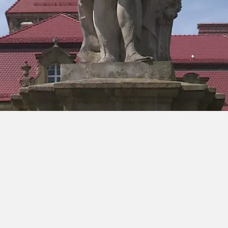
ra Athen -
TV-program
Aktiv ferie
ONLINE NU: Se An