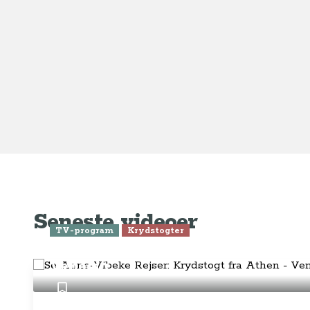
Ge
Anne-Vibeke Rejser
Om o
FAQ 
AnneVibekeRejser ejes og drives af
Tilm
Rejsejournalisten ApS
CVR: DK
26185254
Pres
Kontakt os på
info@annevibekerejser.dk
Alt, hvad du finder her på siden, er
Hand
steder, som vi selv har besøgt. Vi har
rejst i over 25 år i over 100 lande på
Abo
mange forskellige måder. Vi sælger IKKE
rejser.
Priv
Juri
Betalingsmetoder
Føl
Fac