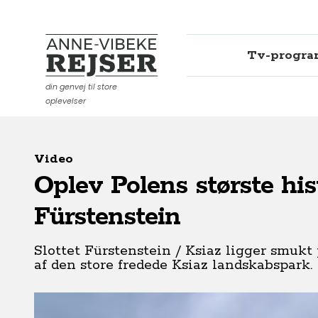
Tv-progr
Anne-Vibeke Rejser
din genvej til store
oplevelser
Video
Oplev Polens største hi
Fürstenstein
Slottet Fürstenstein / Ksiaz ligger smuk
af den store fredede Ksiaz landskabspark.