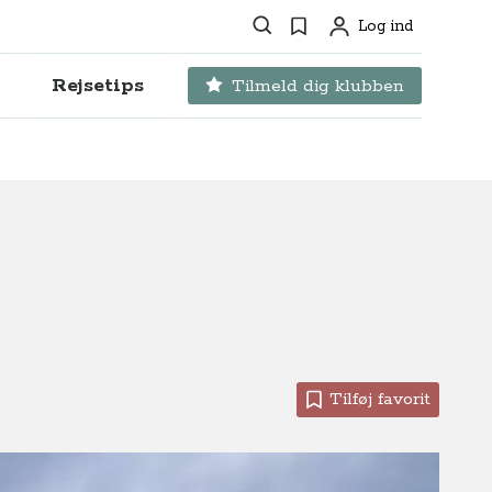
Søg
Favoritter
Log ind
Profil
Rejsetips
Tilmeld dig klubben
Tilføj favorit