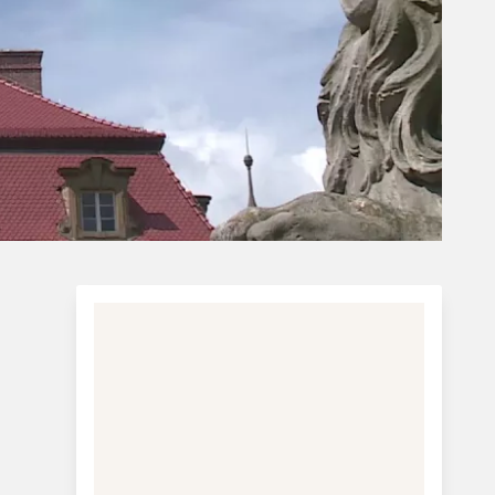
Charterferie
ne-Vibeke Rejser - Lanzarote