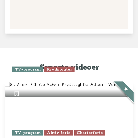
Seneste videoer
TV-program
Krydstogter
Se Anne-Vibeke Rejser: Krydstogt
fra Athen - Venedig
TV-program
Aktiv ferie
Charterferie