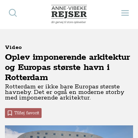
Søg
Åbn 
Anne-Vibeke Rejser
din genvej til store oplevelser
Video
Oplev imponerende arkitektur
og Europas største havn i
Rotterdam
Rotterdam er ikke bare Europas største
havneby. Det er også en moderne storby
med imponerende arkitektur.
Tilføj favorit