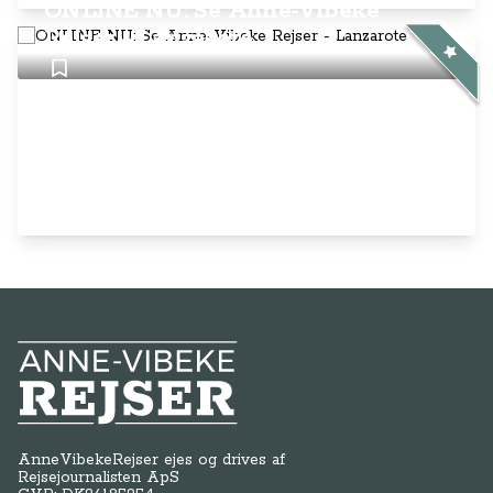
ONLINE NU: Se Anne-Vibeke
Rejser - Lanzarote
Anne-Vibeke Rejser
AnneVibekeRejser ejes og drives af
Rejsejournalisten ApS