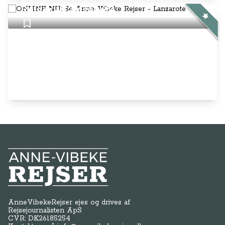
Rejser - Lanzarote
Anne-Vibeke Rejser
AnneVibekeRejser ejes og drives af
Rejsejournalisten ApS
CVR: DK
26185254