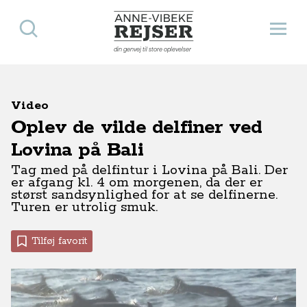
Søg
Åbn 
Anne-Vibeke Rejser
din genvej til store oplevelser
Video
Oplev de vilde delfiner ved
Lovina på Bali
Tag med på delfintur i Lovina på Bali. Der
er afgang kl. 4 om morgenen, da der er
størst sandsynlighed for at se delfinerne.
Turen er utrolig smuk.
Tilføj favorit