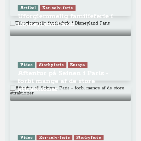
Artikel
Kør-selv-ferie
Uforglemmelig familieferie i
Disneyland Paris
Video
Storbyferie
Europa
Aftentur på Seinen i Paris -
forbi mange af de store
attraktioner
Video
Kør-selv-ferie
Storbyferie