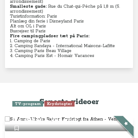
arrondissement)
Smalleste gade:
Rue du Chat-qui-Pêche på 1,8 m (5
.
arrondissement)
Turistinformation: Paris
Planlæg din ferie i Disneyland Paris
Alt om OL i Paris
Busrejser til Paris
Fire campingpladser tæt på Paris:
1.
Camping de Paris
2.
Camping Sandaya - International Maisons-Lafitte
3.
Camping Paris Beau Village
4.
Camping Paris Est - Homair Vacances
Seneste videoer
TV-program
Krydstogter
Se Anne-Vibeke Rejser: Krydstogt
fra Athen - Venedig