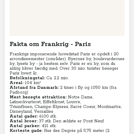
Leaflet
|
© MapTiler
© OpenStreetMap contributors
Fakta om Frankrig - Paris
Frankrigs imponerende hovedstad Paris er opdelt i
20
arrondissementer (områder). Byernes by, boulevardernes
by, lysets by - ja bestem selv. Paris er en by, som du
aldrig bliver færdig med. Over 30 mio. turister besøger
Paris hvert år.
Befolkningstal:
Ca. 2.2 mio.
Areal:
104 km²
Afstand fra Danmark:
2 timer i fly og 1050 km (fra
Padborg)
Mest besøgte attraktion:
Notre Dame,
Latinerkvarteret, Eiffeltårnet, Louvre,
Triumfbuen,
Champs-Elysees, Sacré Coeur, Montmartre,
Disneyland, Versailles
Antal gader:
6100 stk.
Antal broer:
37 stk. Den ældste er Pont Neuf
Antal parker:
421 stk.
Korteste gade:
Rue des Degrés på 5,75 meter (
2.