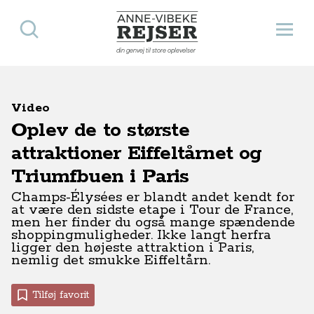
Søg
Åbn 
Anne-Vibeke Rejser
din genvej til store oplevelser
Video
Oplev de to største
attraktioner Eiffeltårnet og
Triumfbuen i Paris
Champs-Élysées er blandt andet kendt for
at være den sidste etape i Tour de France,
men her finder du også mange spændende
shoppingmuligheder. Ikke langt herfra
ligger den højeste attraktion i Paris,
nemlig det smukke Eiffeltårn.
Tilføj favorit