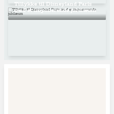
Tillykke til Disneyland Paris
med et imponerende jubilæum
+
−