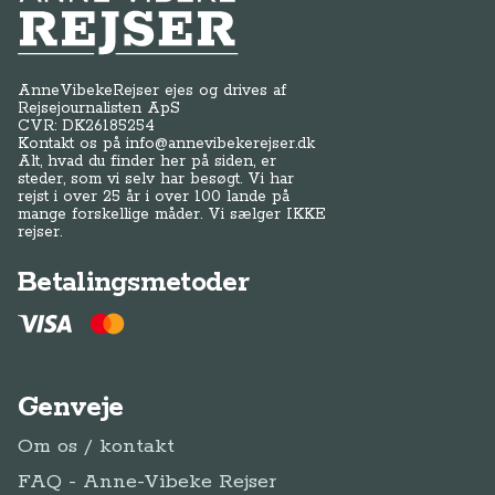
Anne-Vibeke Rejser
AnneVibekeRejser ejes og drives af
Rejsejournalisten ApS
CVR: DK
26185254
Kontakt os på
info@annevibekerejser.dk
Alt, hvad du finder her på siden, er
steder, som vi selv har besøgt. Vi har
rejst i over 25 år i over 100 lande på
mange forskellige måder. Vi sælger IKKE
rejser.
Betalingsmetoder
Genveje
Om os / kontakt
FAQ - Anne-Vibeke Rejser