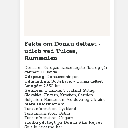
Charterferie
ne-Vibeke Rejser - Lanzarote