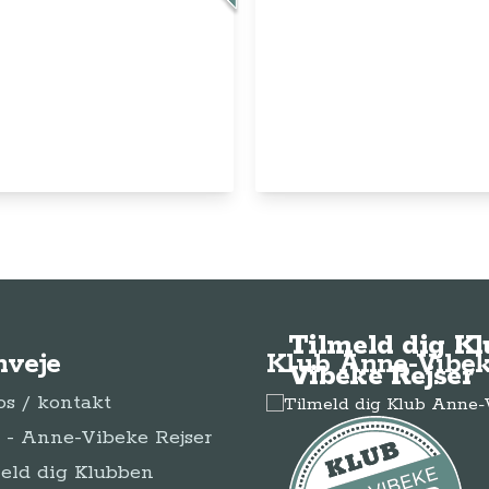
© Anne-Vibeke Rejser
2026