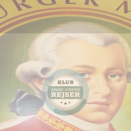
Artikel
Storbyferie
Busrejser
Guide: Så mange oplevelser
venter på dig i vidunderlige
Wien
TV-program
Krydstogter
Se Anne-Vibeke Rejser –
Donau-floden, Passau til
Budapest