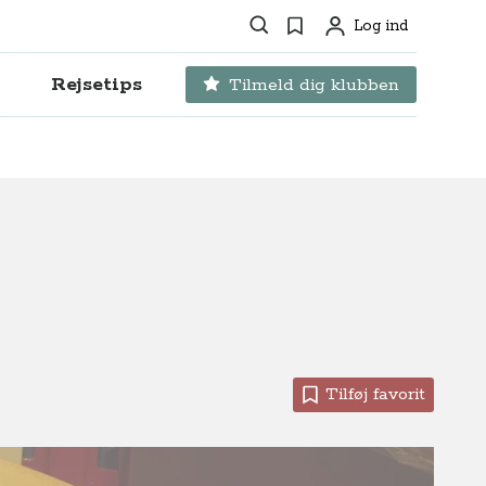
Søg
Favoritter
Log ind
Profil
Rejsetips
Tilmeld dig klubben
Tilføj favorit