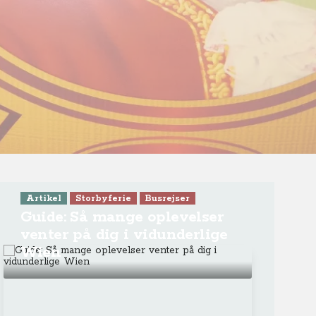
Video
Krydstogter
Flodkrydstogt på Donau -
klosterbyen Dürnstein
mellem Passau og Wien