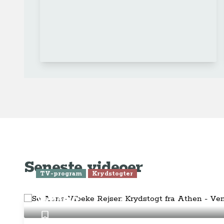
Ge
Anne-Vibeke Rejser
Om o
FAQ 
AnneVibekeRejser ejes og drives af
Tilm
Rejsejournalisten ApS
CVR: DK
26185254
Pres
Kontakt os på
info@annevibekerejser.dk
Alt, hvad du finder her på siden, er
Hand
steder, som vi selv har besøgt. Vi har
rejst i over 25 år i over 100 lande på
Abo
mange forskellige måder. Vi sælger IKKE
rejser.
Priv
Juri
Betalingsmetoder
Føl
Fac