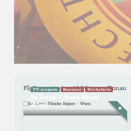
Artikel
Krydstogter
Alt dette oplever du på en
uforglemmelig
flodkrydstogt på Donau
gennem 10 lande