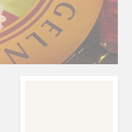
Udspring:
Donaueschingen
Udmunding:
Sortehavet - Donau deltaet
Længde:
2.850 km
Gennem ti lande:
Tyskland, Østrig,
Slovakiet, Ungarn, Kroatien, Serbien,
Bulgarien, Rumænien, Moldova og Ukraine
Mere information:
Turistinformation: Tyskland
Turistinformation: Østrig
Turistinformation: Ungarn
Flodkrydstogt på Donau Riis Rejser:
Se alle rejserne her