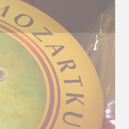
Fakta om Donau deltaet -
udløb ved Tulcea,
Rumænien
Donau er Europas næstelægste flod og går
gennem 10 lande.