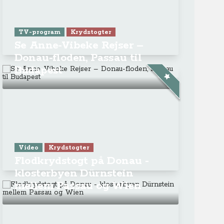
ra Athen -
TV-program
Aktiv ferie
ONLINE NU: Se An