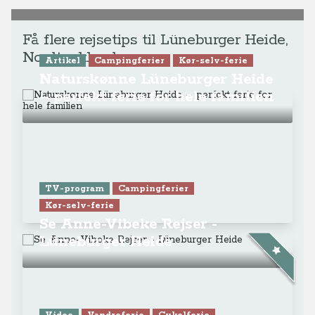
Få flere rejsetips til Lüneburger Heide,
Nordtyskland
Artikel
Campingferier
Kør-selv-ferie
Naturskønne Lüneburger Heide
– perfekt ferie for hele familien
TV-program
Campingferier
Kør-selv-ferie
Se Anne-Vibeke Rejser -
Lüneburger Heide