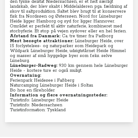
den tyske delstat Niedersachsen, er et helt særligt
landskab, der blev skabt i Middelalderen pga. fældning af
skov til saltproduktion. Saltet blev brugt til at konservere
fisk fra Nordsøen og Østersøen. Nord for Lüneburger
Heide ligger Hamborg og syd for ligger Hannover.
Området er perfekt til aktiv naturferie, kombineret med
storbyferie. Et stop på vejen sydover eller en hel ferien.
Afstand fra Danmark:
Ca. tre timer fra Padborg
Mest besøgte attraktioner:
Lüneburger Heide, over
15 forlystelses- og naturparker som Heidepark og
Wildpark Lüneburger Heide, udsigtstårnet Heide Himmel
og masser af små hyggelige byer som f.eks. selve
Lüneburg.
Lüneburger-Radweg:
930 km gennem hele Lüneburger
Heide
- kortere ture er også muligt.
Overnatning:
Ferienpark Heidesee i Faßberg
Naturcamping Lüneburger Heide i Soltau
Bo hos en fåreholder
Information og flere overnatningssteder:
Turistinfo: Lüneburger Heide
Turistinfo: Niedersachsen
Turistinformation: Tyskland