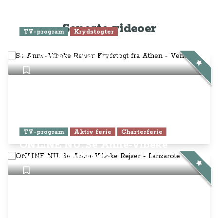
Seneste videoer
TV-program
Krydstogter
Se Anne-Vibeke Rejser: Krydstogt
fra Athen - Venedig
TV-program
Aktiv ferie
Charterferie
ONLINE NU: Se Anne-Vibeke
Rejser - Lanzarote