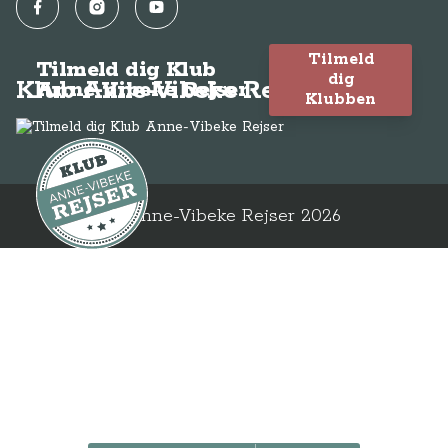
Facebook
Instagram
YouTube
Tilmeld
Tilmeld dig Klub
dig
Klub Anne-Vibeke Rejser
Anne-Vibeke Rejser
Klubben
© Anne-Vibeke Rejser
2026