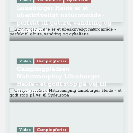
Video
Vandreferie
Cykelferie
Lüneburger Heide er et
ubeskriveligt naturområde -
perfekt til gåture, vandring og
cykelferie
Video
Campingferier
Campingpladsen
Naturcamping Lüneburger
Heide - et godt stop på vej til
Sydeuropa
Video
Campingferier