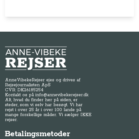
Anne-Vibeke Rejser
AnneVibekeRejser ejes og drives af
Rejsejournalisten ApS
CVR: DK
26185254
Kontakt os på
info@annevibekerejser.dk
Alt, hvad du finder her på siden, er
steder, som vi selv har besøgt. Vi har
rejst i over 25 år i over 100 lande på
mange forskellige måder. Vi sælger IKKE
rejser.
Betalingsmetoder