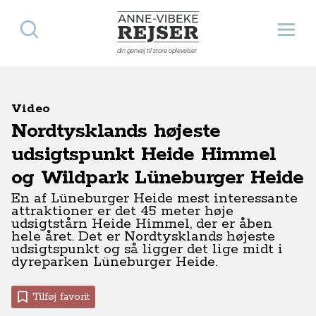
Søg
Åbn 
Anne-Vibeke Rejser
din genvej til store oplevelser
Video
Nordtysklands højeste
udsigtspunkt Heide Himmel
og Wildpark Lüneburger Heide
En af Lüneburger Heide mest interessante
attraktioner er det 45 meter høje
udsigtstårn Heide Himmel, der er åben
hele året. Det er Nordtysklands højeste
udsigtspunkt og så ligger det lige midt i
dyreparken Lüneburger Heide.
Tilføj favorit