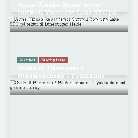
Anne-Vibeke Rejser tester
Outwell Yosemite Lake 5TC på
telttur til Lüneburger Heide
Artikel
Storbyferie
Guide til Hannover i
Niedersachsen - Tysklands
mest grønne storby