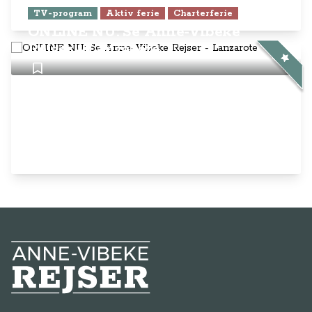
Anne-Vibeke Rejser
AnneVibekeRejser ejes og drives af
Rejsejournalisten ApS
CVR: DK
26185254
Kontakt os på
info@annevibekerejser.dk
Alt, hvad du finder her på siden, er
steder, som vi selv har besøgt. Vi har
rejst i over 25 år i over 100 lande på
mange forskellige måder. Vi sælger IKKE
rejser.
Betalingsmetoder