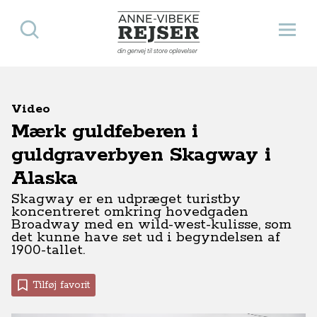
Søg
Åbn 
Anne-Vibeke Rejser
din genvej til store oplevelser
Video
Mærk guldfeberen i
guldgraverbyen Skagway i
Alaska
Skagway er en udpræget turistby
koncentreret omkring hovedgaden
Broadway med en wild-west-kulisse, som
det kunne have set ud i begyndelsen af
1900-tallet.
Tilføj favorit