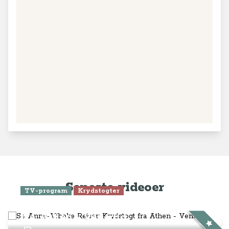
Seneste videoer
TV-program
Krydstogter
Se Anne-Vibeke Rejser: Krydstogt
fra Athen - Venedig