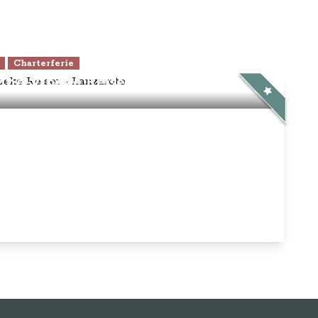
Charterferie
ne-Vibeke Rejser - Lanzarote