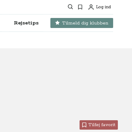
Søg
Favoritter
Log ind
Profil
Rejsetips
Tilmeld dig klubben
Tilføj favorit