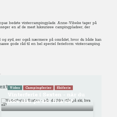
ropas bedste vintercampingplads. Anne-Vibeke tager på
øger en af de mest luksuriøse campingpladser, der
d og syd, ser også nærmere på området, hvor du både kan
asse gode råd til en hel speciel ferieform: vintercamping.
.
Sexten
Video
Campingferier
Skiferie
Vinterferie i Sexten - når du
ikke står på ski, hva så?