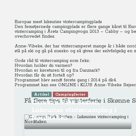
Europas mest luksuriøs vintercampingplads
Den femstjernede campingplads er flere gange kåret til Eu
vintercamping i Årets Campingvogn 2013 – Cabby – og bes
overhovedet findes.
Anne-Vibeke, der har vintercamperet mange år i både nor
stå på ski og gå på snesko og så gives der selvfølgelig en m
Gode råd til vintercamping som f.eks.:
Hvordan holder du varmen?
Hvordan er køreturen til og fra Danmark?
Hvordan får du sit fortelt op?
Programmet blev sendt første gang i 2014 på dk4.
Programmet kan ses ONLINE i KLUB Anne-Vibeke Rejser
Artikel
Campingferier
Få flere tips til vinterferie i Skønne 
Caravan Park Sexten -
Luksuriøs vintercamping i
Norditalien