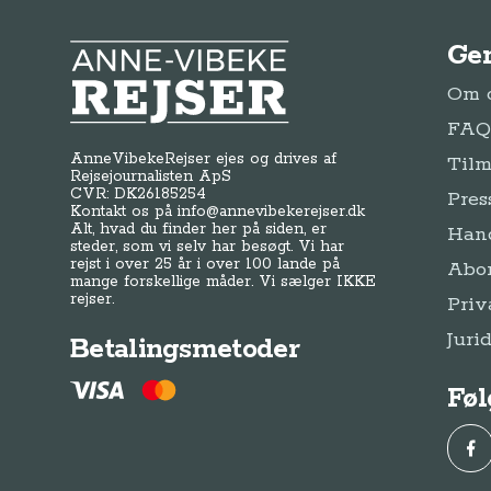
Ge
Anne-Vibeke Rejser
Om o
FAQ 
AnneVibekeRejser ejes og drives af
Tilm
Rejsejournalisten ApS
CVR: DK
26185254
Pres
Kontakt os på
info@annevibekerejser.dk
Alt, hvad du finder her på siden, er
Hand
steder, som vi selv har besøgt. Vi har
rejst i over 25 år i over 100 lande på
Abo
mange forskellige måder. Vi sælger IKKE
rejser.
Priv
Juri
Betalingsmetoder
Føl
Fac