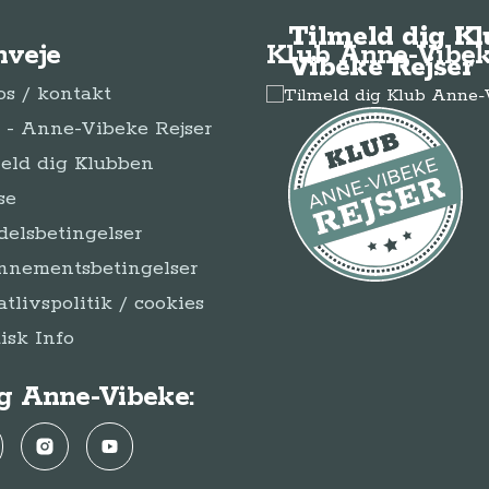
Tilmeld dig K
nveje
Klub Anne-Vibek
Vibeke Rejser
s / kontakt
- Anne-Vibeke Rejser
eld dig Klubben
se
elsbetingelser
nnementsbetingelser
atlivspolitik / cookies
disk Info
g Anne-Vibeke:
ebook
Instagram
YouTube