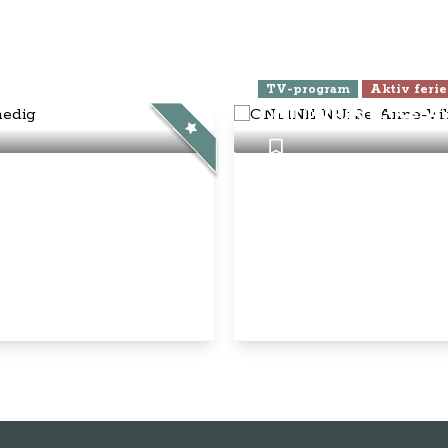
ra Athen -
TV-program
Aktiv ferie
ONLINE NU: Se An