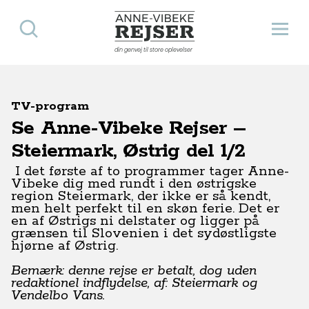
Søg
Åbn 
Anne-Vibeke Rejser
din genvej til store oplevelser
TV-program
Se Anne-Vibeke Rejser –
Steiermark, Østrig del 1/2
I det første af to programmer tager Anne-
Vibeke dig med rundt i den østrigske
region Steiermark, der ikke er så kendt,
men helt perfekt til en skøn ferie. Det er
en af Østrigs ni delstater og ligger på
grænsen til Slovenien i det sydøstligste
hjørne af Østrig.
Bemærk: denne rejse er betalt, dog uden
redaktionel indflydelse, af: Steiermark og
Vendelbo Vans.