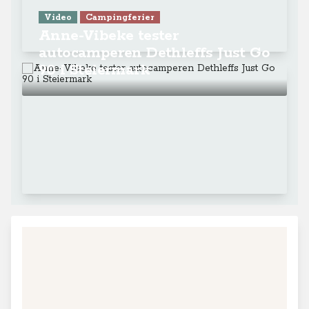
Video
Campingferier
Anne-Vibeke tester
autocamperen Dethleffs Just Go
90 i Steiermark