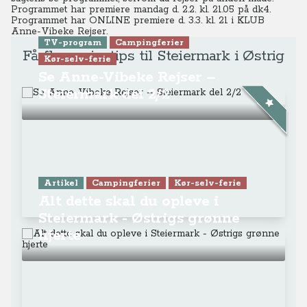
Programmet har premiere mandag d. 2.2. kl. 21.05 på dk4.
Programmet har ONLINE premiere d. 3.3. kl. 21
i KLUB
Anne-Vibeke Rejser.
TV-program
Campingferier
Få flere rejsetips til Steiermark i Østrig
Kør-selv-ferie
Se Anne-Vibeke Rejser –
Steiermark del 2/2
Artikel
Campingferier
Kør-selv-ferie
Alt dette skal du opleve i
Steiermark - Østrigs grønne
hjerte