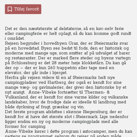
Tilføj favorit
Det er den næststørste af delstaterne, så en kør-selv ferie
eller campingferie er helt oplagt, så du kan komme godt rundt
i området.
Rejsen begynder i hovedbyen Graz, der er Steiermarks svar
på en hovedstad. Byen ses bedst til fods, den er historisk og
moderne med mange uge, som smitter af på udvalget af barer
og restauranter. Der er marked flere steder og byens vartegn
på Schlossburg er det 28 meter høje klokketårn. Du kan gå
der op – der er kun 260 trappetrin eller tage med en
elevator, der går inde i bjerget.
Herfra går rejsen videre til en af Steiermarks helt nye
campingpladser ved Hartberg, der også er kendt for sine
mange væg- og gavlmalerier, der giver den historiske by et
nyt ansigt. Anne-Vibeke fortsætter til Thermen- &
Vulkanland, der er kendt for sine varme kilder og vulkanske
landskaber, hvor de frodige dale er ideelle til landbrug med
både dyrkning af frugt, græskar og vin.
Det første program afsluttes i skønne Riegersburg, der er
kendt for at have det største slot i Steiermark. Lige nedenfor
ligger endnu en ny og moderne campingplads med alle
former for camping.
Anne-Vibeke kører i dette program i autocamper, men du kan
sagtens se programmet, selvom du rejser på anden måde.