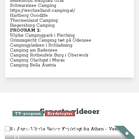
Reisemobil Stellplatz Graz
Schwarzlsee Camping
https://wechselland-camping.at/
Hartberg Goodlife
Thermenland Camping
Riegersburg Camping
PROGRAM 2:
50plus Campingpark i Fisching
Grimmigsicht Camping tæt på Ödensee
Campingpladsen i Schladming
Camping am Badensee
Camping Rothenfels Burg i Öberwolz
Camping Olachgut i Murau
Camping Bella Austria
Seneste videoer
TV-program
Krydstogter
Se Anne-Vibeke Rejser: Krydstogt
fra Athen - Venedig