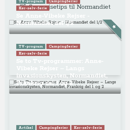
TV-program
Campingferier
Få flere rejsetips til Normandiet
Kør-selv-ferie
Se Anne-Vibeke Rejser -
Normandiet del 1/2
TV-program
Campingferier
Kør-selv-ferie
Se to Tv-programmer: Anne-
Vibeke Rejser – Langs
invasionskysten, Normandiet,
Frankrig del 1 og 2
Artikel
Campingferier
Kør-selv-ferie