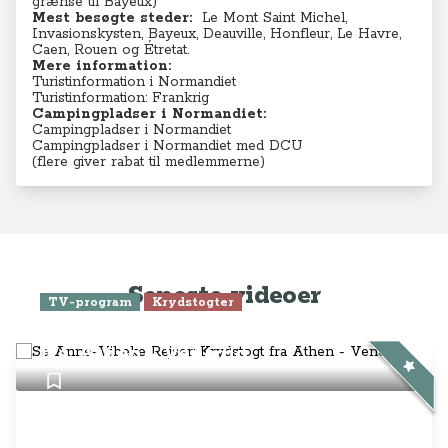
grænse til Bayeux)
Mest besøgte steder:
Le Mont Saint Michel
,
Invasionskysten,
Bayeux
,
Deauville
,
Honfleur
,
Le Havre
,
Caen
,
Rouen
og
Étretat
.
Mere information:
Turistinformation i Normandiet
Turistinformation: Frankrig
Campingpladser i Normandiet:
Campingpladser i Normandiet
Campingpladser i Normandiet med DCU
(flere giver rabat til medlemmerne)
Seneste videoer
TV-program
Krydstogter
Se Anne-Vibeke Rejser: Krydstogt
fra Athen - Venedig