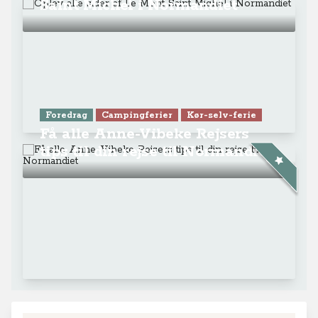
Saint Michel i Normandiet
Foredrag
Campingferier
Kør-selv-ferie
Få alle Anne-Vibeke Rejsers
tips til din rejse til Normandiet