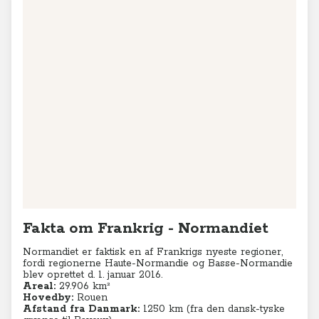
+
−
Leaflet
|
© MapTiler
© OpenStreetMap contributors
Fakta om Frankrig - Normandiet
Normandiet er faktisk en af Frankrigs nyeste regioner,
fordi regionerne Haute-Normandie og Basse-Normandie
blev oprettet d. 1. januar 2016.
Areal:
29.906 km²
Hovedby:
Rouen
Afstand fra Danmark:
1250 km (fra den dansk-tyske