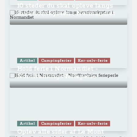
10 steder du skal opleve langs
invasionskysten i Normandiet
Artikel
Campingferier
Kør-selv-ferie
Hold ferie i Normandiet -
Nordfrankrigs ferieperle
Artikel
Campingferier
Kør-selv-ferie
Oplev alle sider af Le Mont