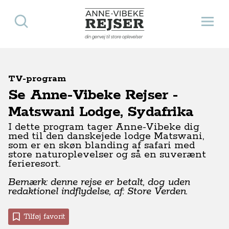
Søg
Åbn 
Anne-Vibeke Rejser
din genvej til store oplevelser
TV-program
Se Anne-Vibeke Rejser -
Matswani Lodge, Sydafrika
I dette program tager Anne-Vibeke dig
med til den danskejede lodge Matswani,
som er en skøn blanding af safari med
store naturoplevelser og så en suverænt
ferieresort.
Bemærk: denne rejse er betalt, dog uden
redaktionel indflydelse, af: Store Verden.
Tilføj favorit