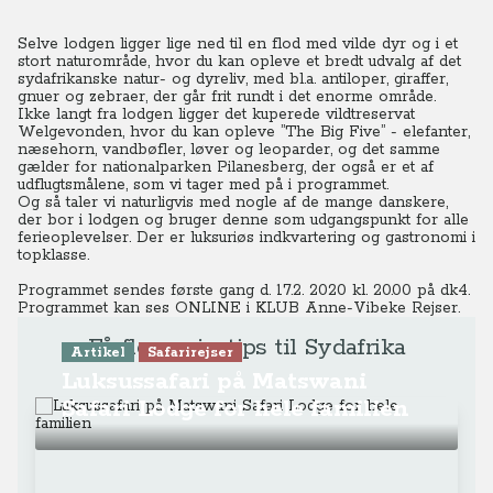
Selve lodgen ligger lige ned til en flod med vilde dyr og i et
stort naturområde, hvor du kan opleve et bredt udvalg af det
sydafrikanske natur- og dyreliv, med bl.a. antiloper, giraffer,
gnuer og zebraer, der går frit rundt i det enorme område.
Ikke langt fra lodgen ligger det kuperede vildtreservat
Welgevonden, hvor du kan opleve ”The Big Five” - elefanter,
næsehorn, vandbøfler, løver og leoparder, og det samme
gælder for nationalparken Pilanesberg, der også er et af
udflugtsmålene, som vi tager med på i programmet.
Og så taler vi naturligvis med nogle af de mange danskere,
der bor i lodgen og bruger denne som udgangspunkt for alle
ferieoplevelser. Der er luksuriøs indkvartering og gastronomi i
topklasse.
Programmet sendes første gang d. 17.2. 2020 kl. 20.00 på dk4.
Programmet kan ses ONLINE
i KLUB Anne-Vibeke Rejser.
Få flere rejsetips til Sydafrika
Artikel
Safarirejser
Luksussafari på Matswani
Safari Lodge for hele familien