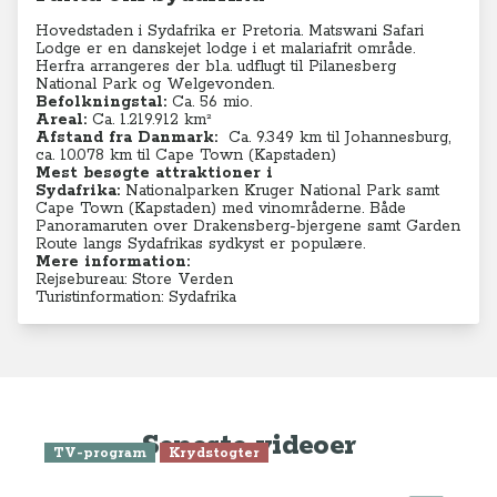
Hovedstaden i Sydafrika er Pretoria. Matswani Safari
Lodge er en danskejet lodge i et malariafrit område.
Herfra arrangeres der bl.a. udflugt til Pilanesberg
National Park og Welgevonden.
Befolkningstal:
Ca. 56 mio.
Areal:
Ca. 1.219.912 km²
Afstand fra Danmark:
C
a. 9.349 km til Johannesburg,
ca. 10.078 km til Cape Town (Kapstaden)
Mest besøgte attraktioner i
Sydafrika:
Nationalparken Kruger National Park samt
Cape Town (Kapstaden) med vinområderne. Både
Panoramaruten over Drakensberg-bjergene samt Garden
Route langs Sydafrikas sydkyst er populære.
Mere information:
Rejsebureau: Store Verden
Turistinformation: Sydafrika
Seneste videoer
TV-program
Krydstogter
Se Anne-Vibeke Rejser: Krydstogt