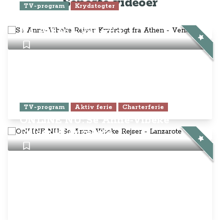
Seneste videoer
TV-program
Krydstogter
Se Anne-Vibeke Rejser: Krydstogt
fra Athen - Venedig
TV-program
Aktiv ferie
Charterferie
ONLINE NU: Se Anne-Vibeke
Rejser - Lanzarote