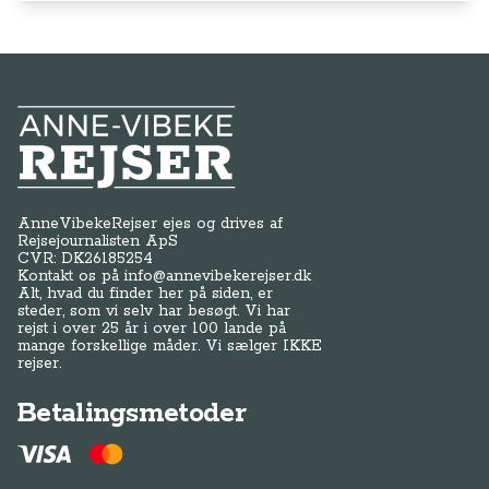
Anne-Vibeke Rejser
AnneVibekeRejser ejes og drives af
Rejsejournalisten ApS
CVR: DK
26185254
Kontakt os på
info@annevibekerejser.dk
Alt, hvad du finder her på siden, er
steder, som vi selv har besøgt. Vi har
rejst i over 25 år i over 100 lande på
mange forskellige måder. Vi sælger IKKE
rejser.
Betalingsmetoder