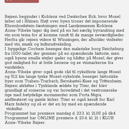
Rejsen begynder i Koblenz ved Deutsches Eck, hvor Mosel
løber ud i Rhinen. Højt over byen troner det imponerende
Ehrenbreitstein-fæstningen med Landsmuseum Koblenz.
Anne-Vibeke tager dig med på en hel særlig byvandring med
vin som tema for at komme rundt til de mange seværdigheder.
Herfra går rejsen videre til Winningen, der afholder vinfester
med vin, musik og kulturudveksling.
I hyggelige Cochem besøges den maleriske borg Reichsburg
fra 1000-tallet, der gemmer på en spændende historie, men
også byens smalle stejler gader og bådtur på Mosel, der giver
god mulighed for at hvile benene og se vinmarkerne fra
vandsiden.
Anne-Vibeke giver også gode råd til cykelferie langs Mosel
og 512 km lange tyske Mosel-cykelrute, besøger historiske
byer som Traben-Trarbach, Bernkastel-Kues og Trittenheim.
Rejsen afsluttes i Tysklands ældste by Trier, der blev
grundlagt af romerne og var hovedstad i det vestromerske
rige med betydelige monumenter som Porta Nigra,
amfiteateret og gamle kirker. Trier er også kendt for Karl
Marx fødeby og så er det en by med en spændende
vinkultur.
Programmet har premiere mandag d. 23.3. kl. 21.05 på dk4.
Programmet har ONLINE premiere d. 23.4. kl. 21
i KLUB
Anne-Vibeke Rejser.