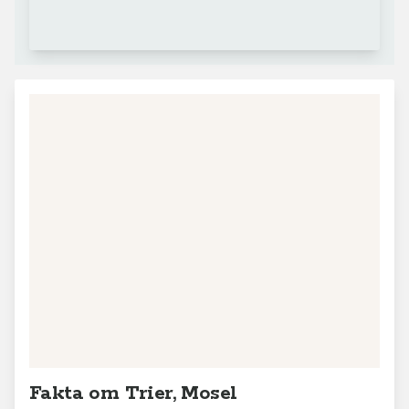
+
−
Leaflet
|
© MapTiler
© OpenStreetMap contributors
Fakta om Trier, Mosel