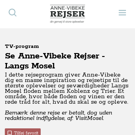
Søg
Åbn 
Anne-Vibeke Rejser
din genvej til store oplevelser
TV-program
Se Anne-Vibeke Rejser -
Langs Mosel
I dette rejseprogram giver Anne-Vibeke
dig en masse inspiration og rejsetips til de
største oplevelser og seværdigheder Langs
Mosel floden mellem Koblenz og Trier. Et
område, hvor både floden og vinen er den
røde tråd for alt, hvad du skal se og opleve.
Bemærk: denne rejse er betalt, dog uden
redaktionel indflydelse, af: VisitMosel.
Tilføj favorit