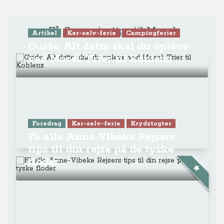
Få flere rejsetips til Mosel
Artikel
Kør-selv-ferie
Campingferier
Guide: Alt dette skal du opleve
ved Mosel: Trier til Koblenz
Foredrag
Kør-selv-ferie
Krydstogter
Få alle Anne-Vibeke Rejsers
tips til din rejse på de tyske
floder