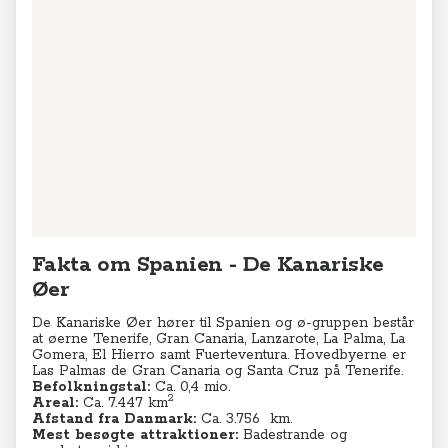
Leaflet
|
© MapTiler
© OpenStreetMap contributors
Fakta om Spanien - De Kanariske
Øer
De Kanariske Øer hører til Spanien og ø-gruppen består
at øerne Tenerife, Gran Canaria, Lanzarote, La Palma, La
Gomera, El Hierro samt Fuerteventura. Hovedbyerne er
Las Palmas de Gran Canaria og Santa Cruz på Tenerife.
Befolkningstal:
Ca. 0,4 mio.
2
Areal:
Ca. 7.447 km
Afstand fra Danmark:
Ca. 3.756 km.
Mest besøgte attraktioner:
Badestrande og