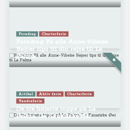
Foredrag
Charterferie
Foredrag: Få alle Anne-Vibeke
Rejser tips til din rejse til La
Palma
Artikel
Aktiv ferie
Charterferie
Vandreferie
De tre højeste toppe på La
Palma, De Kanariske Øer