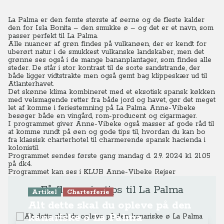
La Palma er den femte største af øerne og de fleste kalder
den for Isla Bonita – den smukke ø – og det er et navn, som
passer perfekt til La Palma.
Alle nuancer af grøn findes på vulkanøen, der er kendt for
uberørt natur i de smukkest vulkanske landskaber, men det
grønne ses også i de mange bananplantager, som findes alle
steder. De står i stor kontrast til de sorte sandstrande, der
både ligger vidtstrakte men også gemt bag klippeskær ud til
Atlanterhavet.
Det skønne klima kombineret med et eksotisk spansk køkken
med velsmagende retter fra både jord og havet, gør det meget
let af komme i feriestemning på La Palma. Anne-Vibeke
besøger både en vingård, rom-producent og cigarmager.
I programmet giver Anne-Vibeke også masser af gode råd til
at komme rundt på øen og gode tips til, hvordan du kan bo
fra klassisk charterhotel til charmerende spansk hacienda i
kolonistil.
Programmet sendes første gang mandag d. 2.9. 2024 kl. 21.05
på dk4.
Programmet kan ses i
KLUB Anne-Vibeke Rejser
Få flere rejsetips til La Palma
Artikel
Charterferie
Alt dette skal du opleve på den
kanariske ø La Palma