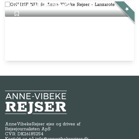
Rejser - Lanzarote
Anne-Vibeke Rejser
AnneVibekeRejser ejes og drives af
Rejsejournalisten ApS
CVR: DK
26185254