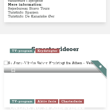
vandreture i bjergene
Mere information:
Rejsebureau: Bravo Tours
Turistinfo: Spanien
Turistinfo: De Kanariske Øer
Seneste videoer
TV-program
Krydstogter
Se Anne-Vibeke Rejser: Krydstogt
fra Athen - Venedig
TV-program
Aktiv ferie
Charterferie
ONLINE NU: Se Anne-Vibeke