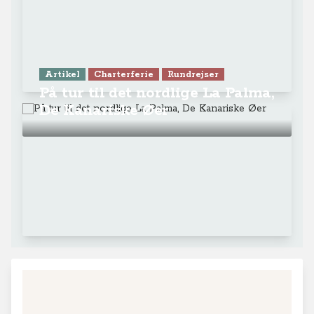
Artikel
Charterferie
Rundrejser
På tur til det nordlige La Palma,
De Kanariske Øer
+
−