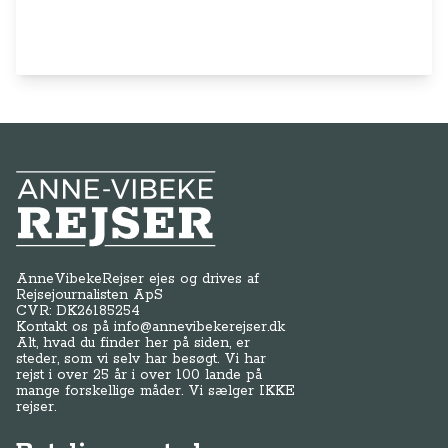
Anne-Vibeke Rejser
AnneVibekeRejser ejes og drives af
Rejsejournalisten ApS
CVR: DK
26185254
Kontakt os på
info@annevibekerejser.dk
Alt, hvad du finder her på siden, er
steder, som vi selv har besøgt. Vi har
rejst i over 25 år i over 100 lande på
mange forskellige måder. Vi sælger IKKE
rejser.