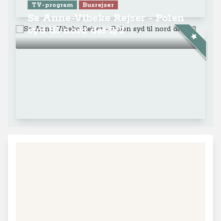
TV-program
Busrejser
Se Anne-Vibeke Rejser - Polen
syd til nord del 2/2