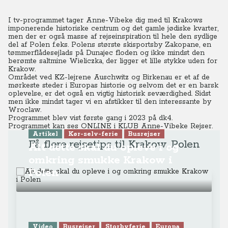
I tv-programmet tager Anne-Vibeke dig med til Krakows
imponerende historiske centrum og det gamle jødiske kvarter,
men der er også masse af rejseinspiration til hele den sydlige
del af Polen f.eks. Polens største skisportsby Zakopane, en
tømmerflådesejlads på Dunajec floden og ikke mindst den
berømte saltmine Wieliczka, der ligger et lille stykke uden for
Krakow.
Området ved KZ-lejrene Auschwitz og Birkenau er et af de
mørkeste steder i Europas historie og selvom det er en barsk
oplevelse, er det også en vigtig historisk seværdighed. Sidst
men ikke mindst tager vi en afstikker til den interessante by
Wroclaw.
Programmet blev vist første gang i 2023 på dk4.
Programmet kan ses ONLINE
i KLUB Anne-Vibeke Rejser.
Artikel
Kør-selv-ferie
Busrejser
Få flere rejsetips til Krakow, Polen
Alt dette skal du opleve i og
omkring smukke Krakow i
Polen
Video
Busrejser
Storbyferie
Europa