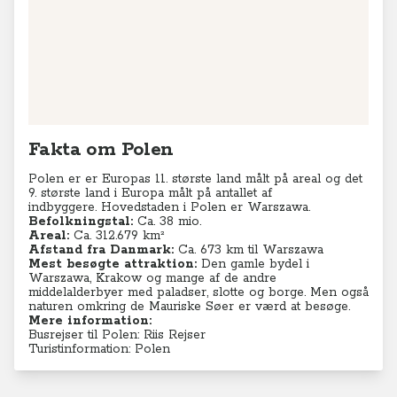
Fakta om Polen
Polen er er Europas 11. største land målt på areal og det
9. største land i Europa målt på antallet af
indbyggere.
Hovedstaden i Polen er Warszawa.
Befolkningstal:
Ca. 38 mio.
Areal:
Ca. 312.679 km²
Afstand fra Danmark:
Ca. 673 km til Warszawa
Mest besøgte attraktion:
Den gamle bydel i
Warszawa, Krakow og mange af de andre
middelalderbyer med paladser, slotte og borge. Men også
naturen omkring de Mauriske Søer er værd at besøge.
Mere information:
Busrejser til Polen: Riis Rejser
Turistinformation: Polen