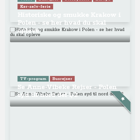
Kør-selv-ferie
Historiske og smukke Krakow i
Polen - se her hvad du skal
opleve
TV-program
Busrejser
Se Anne-Vibeke Rejser - Polen
syd til nord del 1/2