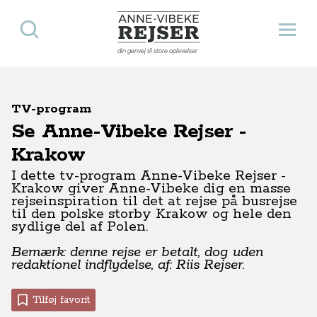
Søg
Åbn 
Anne-Vibeke Rejser
din genvej til store oplevelser
TV-program
Se Anne-Vibeke Rejser -
Krakow
I dette tv-program Anne-Vibeke Rejser -
Krakow giver Anne-Vibeke dig en masse
rejseinspiration til det at rejse på busrejse
til den polske storby Krakow og hele den
sydlige del af Polen.
Bemærk: denne rejse er betalt, dog uden
redaktionel indflydelse, af: Riis Rejser.
Tilføj favorit