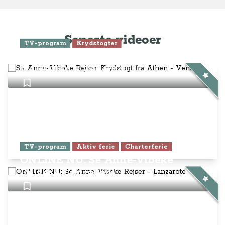
Seneste videoer
TV-program
Krydstogter
Se Anne-Vibeke Rejser: Krydstogt
fra Athen - Venedig
TV-program
Aktiv ferie
Charterferie
ONLINE NU: Se Anne-Vibeke
Rejser - Lanzarote