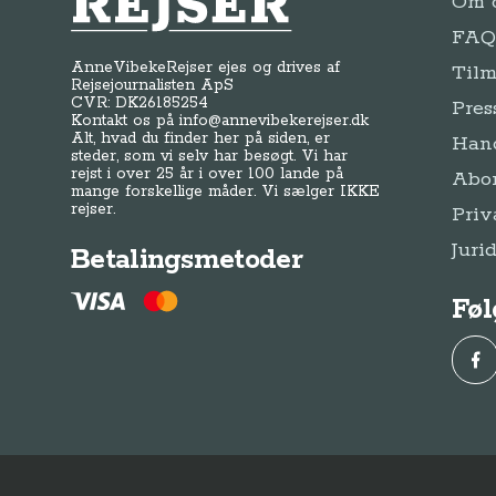
Om o
FAQ 
AnneVibekeRejser ejes og drives af
Tilm
Rejsejournalisten ApS
CVR: DK
26185254
Pres
Kontakt os på
info@annevibekerejser.dk
Alt, hvad du finder her på siden, er
Hand
steder, som vi selv har besøgt. Vi har
rejst i over 25 år i over 100 lande på
Abo
mange forskellige måder. Vi sælger IKKE
rejser.
Priv
Juri
Betalingsmetoder
Føl
Fac