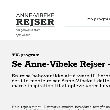
Tv-progr
Anne-Vibeke Rejser
din genvej til store
oplevelser
TV-program
Se Anne-Vibeke Rejser
En rejse behøver ikke altid være til fjern
det i in mente rejser Anne-Vibeke i dett
masse inspiration til at opleve vores hov
Hele rejsen rundt i Danmarks smukke hovedstad foregår som