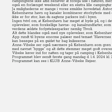
campingferie ikke altid behøver at foregå ude i naturen, me
også en forlænget weekend eller en ekstra lille campingtu
Ja mulighederne er mange i vores smukke hovedstad. Autoc
Københavns havn og kanaler kombinerer storbyferie med de
ikke er for stor, kan du sagtens parkere ind i byen.
Ingen tvivl om, at København har meget at byde på, og i de
oplevelser, som forskellige havne- og kanalrundfarter, som
verdens ældste forlystelsesparker nemlig Tivoli.
Alt dette blandes også med nye oplevelser, som København na
App rundt til byens enorme palæer med temaet ”Slavernes 
kan besøges på en guidet tur bag kulisserne.
Anne-Vibeke ser også nærmere på København som grøn desti
med navnet ”hygge” og alt dette stemmer meget godt overe
Vibeke kører ind for natten og tager på camping i Københa
Programmet blev sendt første gang mandag d. 1.4. 2024 kl. 2
Programmet kan ses
i KLUB Anne-Vibeke Rejser.