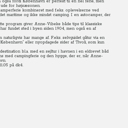
n også fordi København er perfekt til en hel ferie, men
r ude for højsæsonen.
amperferie kombineret med f.eks. oplevelserne ved
t maritime og ikke mindst camping. I en autocamper, der
tte program giver Anne-Vibeke både tips til klassiske
 har fundet sted i byen siden 1904, men også en af
turligvis har mange af. F.eks. selvguidet gåtur via en
København” eller nyopdagede sider af Tivoli, som kun
nation bl.a. med en sejltur i havnen i en eldrevet båd
ns med campingferie og den hygge, der er, når Anne-
vn.
1.05 på dk4.