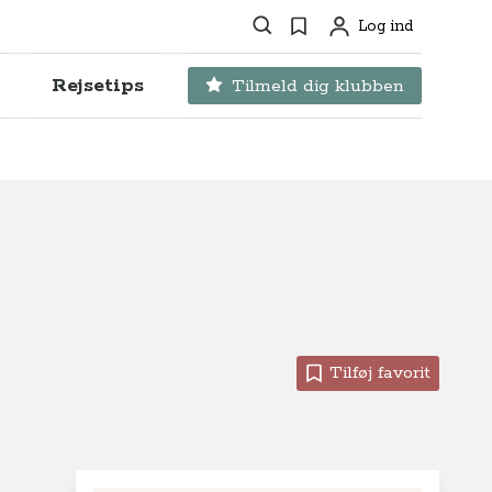
Søg
Favoritter
Log ind
Profil
Rejsetips
Tilmeld dig klubben
Tilføj favorit