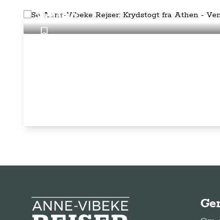
Se Anne-Vibeke Rejser: Krydstogt f
Venedig
Ge
Anne-Vibeke Rejser