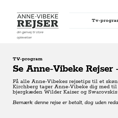
Tv-progr
Anne-Vibeke Rejser
din genvej til store
oplevelser
TV-program
Se Anne-Vibeke Rejser -
Få alle Anne-Vibekes rejsetips til et skø
Kirchberg tager Anne-Vibeke dig med ti
bjergkæden Wilder Kaiser og Swarovskis
Bemærk: denne rejse er betalt, dog uden redakt