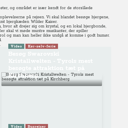
ster, og området er især kendt for de storslåede
plevelserne på rejsen. Vi skal blandet besøge bjergene,
samt bjergkæden Wilder Kaiser.
, hvor alt drejer sig om krystal, og en lokal bjergbonde,
er skal vi møde muntre musikanter, der spiller
yrol og man kan heller ikke undgå at komme i godt humør.
.
.
Video
Kør-selv-ferie
Besøg Swarovski
Kristallwelten - Tyrols mest
besøgte attraktion tæt på
Kirchberg
Video
Busrejser