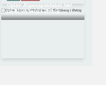
Oplev Alpenspektakel tæt
på Kirchberg i Østrig