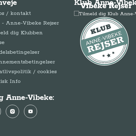
nveje
Klub Anne-Vibek
Vibeke Rejser
s / kontakt
- Anne-Vibeke Rejser
eld dig Klubben
se
elsbetingelser
nnementsbetingelser
atlivspolitik / cookies
disk Info
g Anne-Vibeke:
ebook
Instagram
YouTube