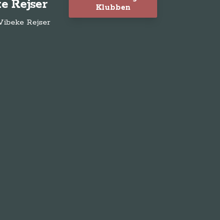
e Rejser
Klubben