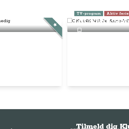
ra Athen -
TV-program
Aktiv ferie
ONLINE NU: Se An
Tilmeld dig K