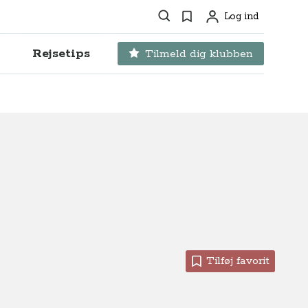
Søg
Favoritter
Log ind
Profil
Rejsetips
Tilmeld dig klubben
Tilføj favorit