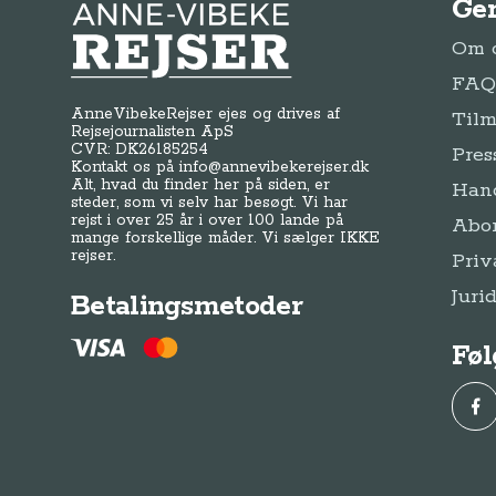
Ge
Anne-Vibeke Rejser
Om o
FAQ 
AnneVibekeRejser ejes og drives af
Tilm
Rejsejournalisten ApS
CVR: DK
26185254
Pres
Kontakt os på
info@annevibekerejser.dk
Alt, hvad du finder her på siden, er
Hand
steder, som vi selv har besøgt. Vi har
rejst i over 25 år i over 100 lande på
Abo
mange forskellige måder. Vi sælger IKKE
rejser.
Priv
Juri
Betalingsmetoder
Føl
Fac