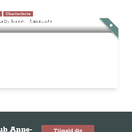
Charterferie
ne-Vibeke Rejser - Lanzarote
lub Anne-
Tilmeld dig