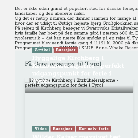
Det er ikke uden grund et populært sted for danske feriegæ
landskaber og den uberørte natur.
Og det er netop naturen, der danner rammen for mange af o
hvor der er udsigt til Østrigs højeste bjerg Großglockner, 
På rejsen til Kirchberg besøger vi Swarovskis Kristallwelten
hvis familie har boet på den samme gård i næsten 600 år. H
tyrolermusik – det kan næste ikke undgås på en rejse til T
Programmet blev sendt første gang d. 11.1.21 kl. 20.00 på dk4
Programmet kan ses ONLINE
i KLUB Anne-Vibeke Rejser
Artikel
Busrejser
Hyggelige Kirchberg i
Få flere rejsetips til Tyrol
Kitzbüheleralperne - perfekt
udgangspunkt for ferie i
Tyrol
Video
Busrejser
Kør-selv-ferie
Wilder Kaiser massivet tæt