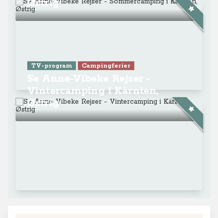
Østrig
TV-program
Campingferier
Se Anne-Vibeke Rejser -
Vintercamping i Kärnten,
Østrig