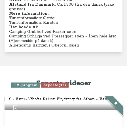
Areal:
Ca. 83.879 km² - 9.538
km²
Afstand fra Danmark:
Ca. 1.300 (fra den dansk tyske
grænse)
Mere information:
Turistinformation: Østrig
Turistinformation: Kärnten
Her boede vi:
Camping Grubhof ved Faaker søen
Camping Schluga ved Pressegger søen - åben hele året
(
Hjemmeside på dansk)
Alpencamp Kärnten i Obergail dalen
Seneste videoer
TV-program
Krydstogter
Se Anne-Vibeke Rejser: Krydstogt
fra Athen - Venedig