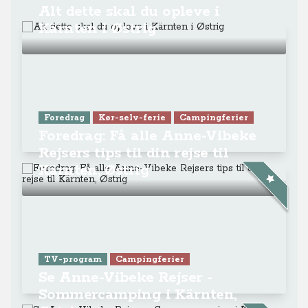
Alt dette skal du opleve i
Kärnten i Østrig
Foredrag
Kør-selv-ferie
Campingferier
Foredrag: Få alle Anne-Vibeke
Rejsers tips til din rejse til
Kärnten, Østrig
TV-program
Campingferier
Se Anne-Vibeke Rejser -
Sommercamping i Kärnten,