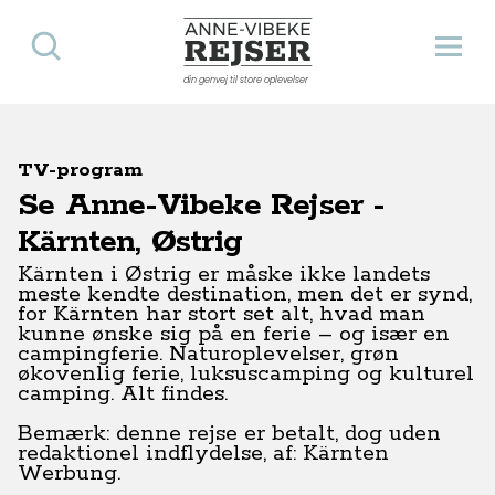
Søg
Åbn 
Anne-Vibeke Rejser
din genvej til store oplevelser
TV-program
Se Anne-Vibeke Rejser -
Kärnten, Østrig
Kärnten i Østrig er måske ikke landets
meste kendte destination, men det er synd,
for Kärnten har stort set alt, hvad man
kunne ønske sig på en ferie – og især en
campingferie. Naturoplevelser, grøn
økovenlig ferie, luksuscamping og kulturel
camping. Alt findes.
Bemærk: denne rejse er betalt, dog uden
redaktionel indflydelse, af: Kärnten
Werbung.