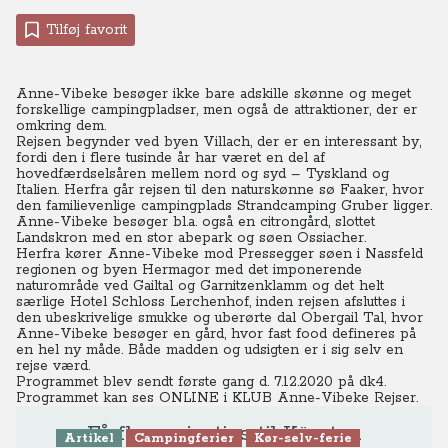
Tilføj favorit
Anne-Vibeke besøger ikke bare adskille skønne og meget
forskellige campingpladser, men også de attraktioner, der er
omkring dem.
Rejsen begynder ved byen Villach, der er en interessant by,
fordi den i flere tusinde år har været en del af
hovedfærdselsåren mellem nord og syd – Tyskland og
Italien. Herfra går rejsen til den naturskønne sø Faaker, hvor
den familievenlige campingplads Strandcamping Gruber ligger.
Anne-Vibeke besøger bl.a. også en citrongård, slottet
Landskron med en stor abepark og søen Ossiacher.
Herfra kører Anne-Vibeke mod Pressegger søen i Nassfeld
regionen og byen Hermagor med det imponerende
naturområde ved Gailtal og Garnitzenklamm og det helt
særlige Hotel Schloss Lerchenhof, inden rejsen afsluttes i
den ubeskrivelige smukke og uberørte dal Obergail Tal, hvor
Anne-Vibeke besøger en gård, hvor fast food defineres på
en hel ny måde. Både madden og udsigten er i sig selv en
rejse værd.
Programmet blev sendt første gang d. 7.12.2020 på dk4.
Programmet kan ses ONLINE
i KLUB Anne-Vibeke Rejser.
Få flere rejsetips til Kärnten
Artikel
Campingferier
Kør-selv-ferie