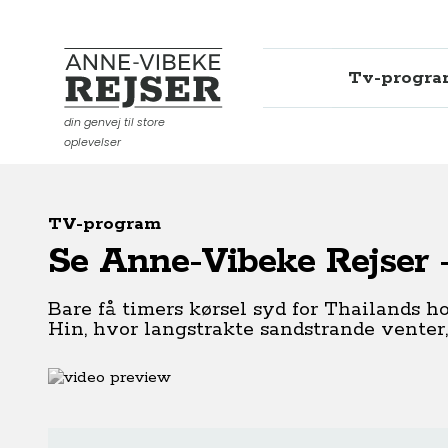
Tv-progr
Anne-Vibeke Rejser
din genvej til store
oplevelser
TV-program
Se Anne-Vibeke Rejser 
Bare få timers kørsel syd for Thailands 
Hin, hvor langstrakte sandstrande venter,