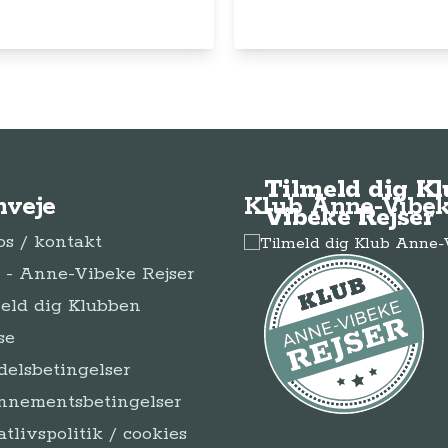
Tilmeld dig K
nveje
Klub Anne-Vibek
Vibeke Rejser
s / kontakt
- Anne-Vibeke Rejser
eld dig Klubben
se
elsbetingelser
nnementsbetingelser
atlivspolitik / cookies