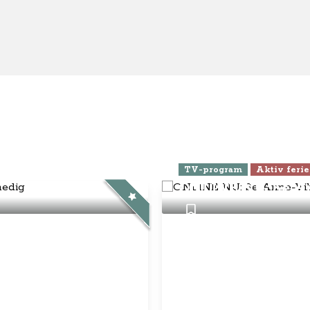
ra Athen -
TV-program
Aktiv ferie
ONLINE NU: Se An