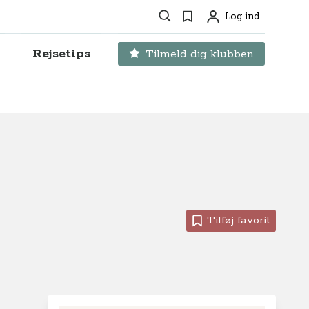
Søg
Favoritter
Log ind
Profil
Rejsetips
Tilmeld dig klubben
Tilføj favorit