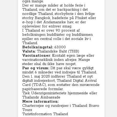
også mange.
Der er mange måder at holde ferie i
Thailand, om det er backpacking i det
nordlige Thailand, storbyferie i den livlige
storby Bangkok, badeferie på Phuket eller
ø-hop i det Andamanske hav, er der
oplevelser for enhver smag.
I Thailand er over 90 procent af
befolkningen buddhister og buddhismen
spiller en central rolle i det sociale liv i
Thailand.
Befolkningstal:
63.000
Valuta:
Thailandske Baht (THB)
Vaccinationer
: Kontakt egen læge eller
vaccinationsklinik inden afrejse. Mange
steder skal du ikke have noget.
Pas og visum:
Dit pas skal være gyldigt
mindst 6 måneder ved indrejse til Thailand.
Den 1. maj 2025 indfører Thailand et nyt
digitalt indrejsekort, Thailand Digital Arrival
Card (TDAC), som erstatter den nuværende
papirbaserede formular.
Tjek Udenrigsministeriets hjemmeside
eller
Thailands Ambassade
Mere information:
Charterrejse og rundrejser i Thailand: Bravo
Tours
Turistinformation Thailand