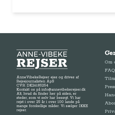
Ge
Anne-Vibeke Rejser
Om o
FAQ 
AnneVibekeRejser ejes og drives af
Tilm
Rejsejournalisten ApS
CVR: DK
26185254
Pres
Kontakt os på
info@annevibekerejser.dk
Alt, hvad du finder her på siden, er
Hand
steder, som vi selv har besøgt. Vi har
rejst i over 25 år i over 100 lande på
Abo
mange forskellige måder. Vi sælger IKKE
rejser.
Priv