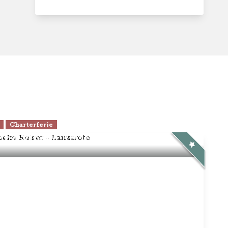
Charterferie
ne-Vibeke Rejser - Lanzarote