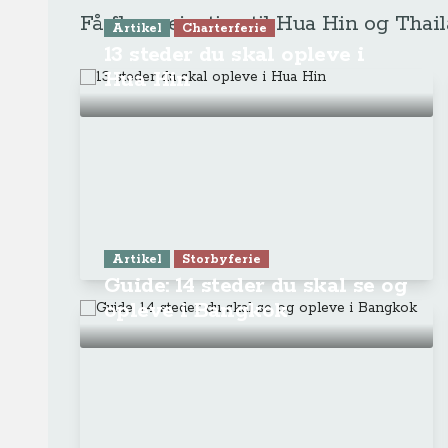
Få flere rejsetips til Hua Hin og Thai
Artikel
Charterferie
13 steder du skal opleve i
Hua Hin
Artikel
Storbyferie
Guide: 14 steder du skal se og
opleve i Bangkok