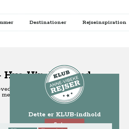
ammer
Destinationer
Rejseinspiration
- Hua Hin, Thailand
hovedstad Bangkok ligger ferieparadiset Hua
 men også masser af oplevelser.
Dette er KLUB-indhold
Se teaser