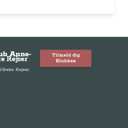
lub Anne-
Tilmeld dig
e Rejser
Klubben