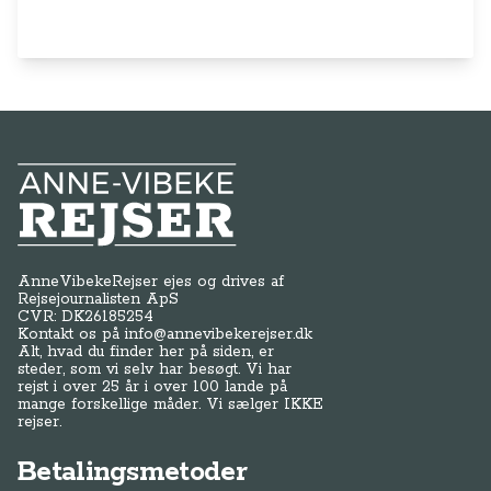
Anne-Vibeke Rejser
AnneVibekeRejser ejes og drives af
Rejsejournalisten ApS
CVR: DK
26185254
Kontakt os på
info@annevibekerejser.dk
Alt, hvad du finder her på siden, er
steder, som vi selv har besøgt. Vi har
rejst i over 25 år i over 100 lande på
mange forskellige måder. Vi sælger IKKE
rejser.
Betalingsmetoder