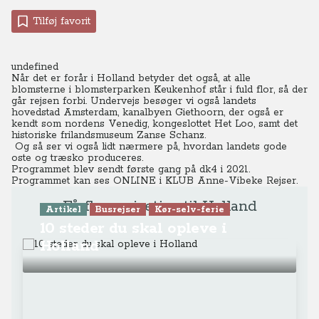
Tilføj favorit
undefined
Når det er forår i Holland betyder det også, at alle
blomsterne i blomsterparken Keukenhof står i fuld flor, så der
går rejsen forbi. Undervejs besøger vi også landets
hovedstad Amsterdam, kanalbyen Giethoorn, der også er
kendt som nordens Venedig, kongeslottet Het Loo, samt det
historiske frilandsmuseum Zanse Schanz.
Og så ser vi også lidt nærmere på, hvordan landets gode
oste og træsko produceres.
Programmet blev sendt første gang på dk4 i 2021.
Programmet kan ses ONLINE
i KLUB Anne-Vibeke Rejser.
Få flere rejsetips til Holland
Artikel
Busrejser
Kør-selv-ferie
10 steder du skal opleve i
Holland