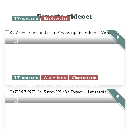
Seneste videoer
TV-program
Krydstogter
Se Anne-Vibeke Rejser: Krydstogt
fra Athen - Venedig
TV-program
Aktiv ferie
Charterferie
ONLINE NU: Se Anne-Vibeke
Rejser - Lanzarote