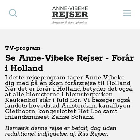
Søg
Åbn 
Anne-Vibeke Rejser
din genvej til store oplevelser
TV-program
Se Anne-Vibeke Rejser - Forår
i Holland
I dette rejseprogram tager Anne-Vibeke
dig med på en skøn forårsrejse til Holland.
Når det er forår i Holland betyder det også,
at alle blomsterne i blomsterparken
Keukenhof står i fuld flor. Vi besøger også
landets hovedstad Amsterdam, kanalbyen
Giethoorn, kongeslottet Het Loo samt
frilandsmuseet Zanse Schanz.
Bemærk: denne rejse er betalt, dog uden
redaktionel indflydelse, af: Riis Rejser.