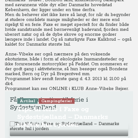
Danmarks "fødsel", BonBon land, Knuthenborg Safaripark
med savannens vilde dyr eller Danmarks hovedstad
København, der ligger under en time derfra.
Men du behøver slet ikke køre så langt, for når du begynder
at studere områdets mange muligheder er der mere end
rigeligt til en ferie.
Faxe er meget specielt for du finder både
hvide sandstrande med børnevenligt badevand, fjorden med
uberørt natur og så de dybe skove og enorme godser
længere inde i landet. Og så naturligvis Faxe Kalkbrud – også
kaldet for Danmarks største hul.
Anne-Vibeke ser også nærmere på den voksende
økoturisme, både i form af økologiske husmandssteder og
ikke forurenende motorcykler på Feddet. Om sommeren er
der godt gang i aktiviteterne, så hun besøger også Bondens
marked, Børn og Dyr på Bregentved mm.
Programmet blev sendt første gang d. 4.3. 2013 kl. 21.00 på
dk4.
Programmet kan ses ONLINE
i KLUB Anne-Vibeke Rejser.
Få flere rejsetips til ferie i
Artikel
Campingferier
Sydøstsjælland
Tips til ferie i Faxe og
Sydøstsjælland – Danmarks
største hul i jorden