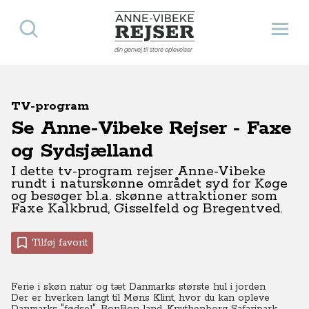
Søg
Åbn 
Anne-Vibeke Rejser
din genvej til store oplevelser
TV-program
Se Anne-Vibeke Rejser - Faxe
og Sydsjælland
I dette tv-program rejser Anne-Vibeke
rundt i naturskønne området syd for Køge
og besøger bl.a. skønne attraktioner som
Faxe Kalkbrud, Gisselfeld og Bregentved.
Tilføj favorit
Ferie i skøn natur og tæt Danmarks største hul i jorden
Der er hverken langt til Møns Klint, hvor du kan opleve