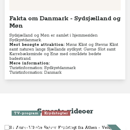
Fakta om Danmark - Sydsjælland og
Møn
Sydsjælland og Møn er samlet i hjemmesiden
Sydkystdanmark.
Mest besøgte attraktion:
Møns Klint og Stevns Klint
samt naturen langs Sjællands sydkyst. Gavnø Slot samt
Karrebæksminde og Enø med områdets bedste
badestrand.
Mere information:
Turistinformation: Sydkystdanmark
Turistinformation: Danmark
Seneste videoer
TV-program
Krydstogter
Se Anne-Vibeke Rejser: Krydstogt
fra Athen - Venedig