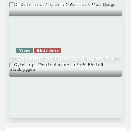
Nationalpark Mols Bjerge
Video
Aktiv ferie
Cykeltur på Djursland og en tur
forbi Ebeltoft Gårdbryggeri