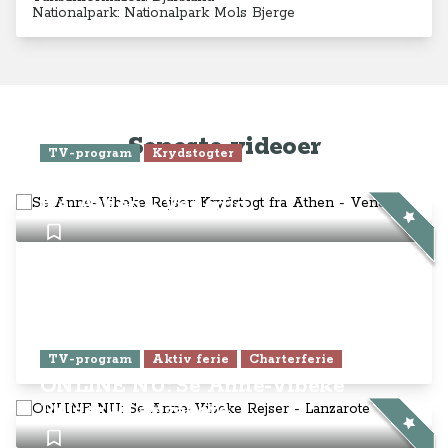
Nationalpark: Nationalpark Mols Bjerge
Seneste videoer
TV-program
Krydstogter
Se Anne-Vibeke Rejser: Krydstogt
fra Athen - Venedig
TV-program
Aktiv ferie
Charterferie
ONLINE NU: Se Anne-Vibeke
Rejser - Lanzarote