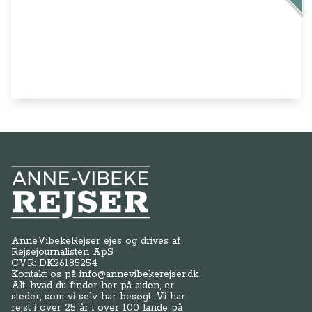
Anne-Vibeke Rejser
AnneVibekeRejser ejes og drives af
Rejsejournalisten ApS
CVR: DK
26185254
Kontakt os på
info@annevibekerejser.dk
Alt, hvad du finder her på siden, er
steder, som vi selv har besøgt. Vi har
rejst i over 25 år i over 100 lande på