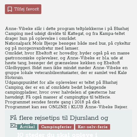
Tilføj favorit
Anne-Vibeke slår i dette program teltpløkkerne i på Blushøj
Camping med udsigt direkte til Kattegat, og fra Kampa-teltet
drager hun på oplevelse i området.
Nationalpark Mols Bjerge besøges både med bus, på cykeltur
og på morgenvandretur med lamaer.
Området, hvor Ebeltoft er hovedby, byder også på en masse
gastronomiske oplevelser, og Anne-Vibeke er bl.a. ude at
høste tang, besøger det grænseløse køkken og Ebeltoft
Gårdbyggeri. Sidst men ikke mindst møder Anne-Vibeke en
gruppe lokale veteranbilsentusiaster, der er samlet ved Kalø
Slotsruin.
Udgangspunktet for alle oplevelser er teltet på Blushøj
Camping, der er en af områdets bedst beliggende
campingpladser, hvor over halvdelen af gæsterne har
havudsigt. Få også masser af campingtips til teltferie.
Programmet sendes første gang i 2018 på dk4.
Programmet kan ses ONLINE
i KLUB Anne-Vibeke Rejser.
Få flere rejsetips til Djursland og
Ebeltoft
Artikel
Campingferier
Kør-selv-ferie
10 steder du skal opleve i