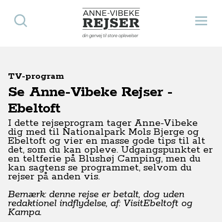
Søg
Åbn 
Anne-Vibeke Rejser
din genvej til store oplevelser
TV-program
Se Anne-Vibeke Rejser -
Ebeltoft
I dette rejseprogram tager Anne-Vibeke
dig med til Nationalpark Mols Bjerge og
Ebeltoft og vier en masse gode tips til alt
det, som du kan opleve. Udgangspunktet er
en teltferie på Blushøj Camping, men du
kan sagtens se programmet, selvom du
rejser på anden vis.
Bemærk: denne rejse er betalt, dog uden
redaktionel indflydelse, af: VisitEbeltoft og
Kampa.