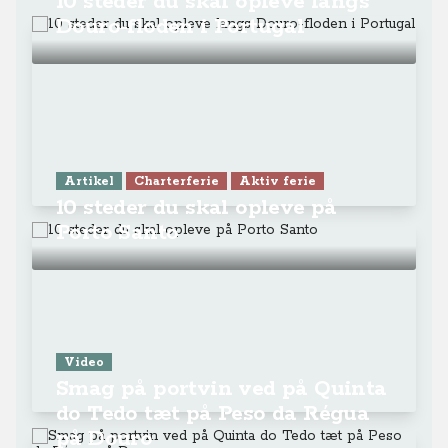
10 steder du skal opleve langs
Douro-floden i Portugal
Artikel
Charterferie
Aktiv ferie
10 steder du skal opleve på
Porto Santo
Video
Smag på portvin ved på Quinta
do Tedo tæt på Peso da Régua
på Douro