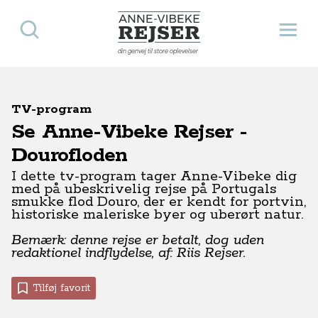
Søg
Åbn 
Anne-Vibeke Rejser
din genvej til store oplevelser
TV-program
Se Anne-Vibeke Rejser -
Dourofloden
I dette tv-program tager Anne-Vibeke dig
med på ubeskrivelig rejse på Portugals
smukke flod Douro, der er kendt for portvin,
historiske maleriske byer og uberørt natur.
Bemærk: denne rejse er betalt, dog uden
redaktionel indflydelse, af: Riis Rejser.​
Tilføj favorit