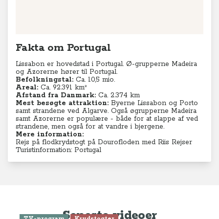
Fakta om Portugal
Lissabon er hovedstad i Portugal. Ø-grupperne Madeira
og Azorerne hører til Portugal.
Befolkningstal:
Ca. 10,5 mio.
Areal:
Ca. 92.391
km²
Afstand fra Danmark:
Ca. 2.374 km
Mest besøgte attraktion:
Byerne Lissabon og Porto
samt strandene ved Algarve. Også øgrupperne Madeira
samt Azorerne er populære - både for at slappe af ved
strandene, men også for at vandre i bjergene.
Mere information:
Rejs på flodkrydstogt på Dourofloden med Riis Rejser
Turistinformation: Portugal
Seneste videoer
TV-program
Krydstogter