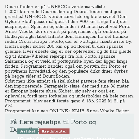
Douro-floden er på UNESCOs verdensarvsliste
I 2001 kom hele Dourodalen og Douro-floden med god
grund på UNESCOs verdensarvsliste og kælenavnet ”Den
Gyldne Flod” passer så godt til den 900 km lange flod, der
udspringer i Spanien og udmunder i Atlanterhavet ved Porto.
Anne-Vibeke, der er vært på programmet, går ombord på
flodkrydstogtsskibet Infante dom Henriques fra det franske
rederi Croisi Europa i Porto, der er Portugals næststørste by.
Herfra sejler skibet 200 km op ad floden til den spanske
grænse. Hver eneste dag er der oplevelser og du kan glæde
dig til Anne-Vibekes rejsetips fra bl.a. Porto, spanske
Salamanca og et væld af portugisiske byer, der ligger langs
floden. Programmet handler også om portvin, for Porto er
portvinens hovedstad, og den populære driks druer dyrkes
på begge sider af Dourofloden.
Sidst men ikke mindst så skal skibet passere fem sluser, bl.a.
den imponerende Carrapatelo-sluse, der med sine 36 meter
er Europas højeste sluse. Skibet i sig selv er også en
oplevelse, fordi man forkæles og underholdes på hele rejsen.
Programmet blev sendt første gang d. 13.6. 2022 kl. 21 på
dk4.
Programmet kan ses ONLINE
i KLUB Anne-Vibeke Rejser
Få flere rejsetips til Porto og
Dourofloden
Artikel
Krydstogter