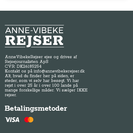
Anne-Vibeke Rejser
AnneVibekeRejser ejes og drives af
Rejsejournalisten ApS
CVR: DK
26185254
Kontakt os på
info@annevibekerejser.dk
Alt, hvad du finder her på siden, er
steder, som vi selv har besøgt. Vi har
rejst i over 25 år i over 100 lande på
mange forskellige måder. Vi sælger IKKE
rejser.
Betalingsmetoder