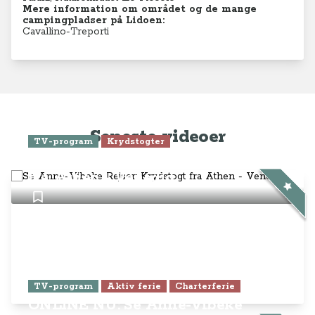
Mere information om området og de mange
campingpladser på Lidoen:
Cavallino-Treporti
Seneste videoer
TV-program
Krydstogter
Se Anne-Vibeke Rejser: Krydstogt
fra Athen - Venedig
TV-program
Aktiv ferie
Charterferie
ONLINE NU: Se Anne-Vibeke