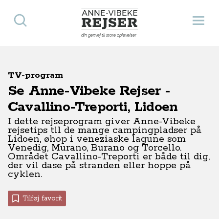
Søg
Åbn 
Anne-Vibeke Rejser
din genvej til store oplevelser
TV-program
Se Anne-Vibeke Rejser -
Cavallino-Treporti, Lidoen
I dette rejseprogram giver Anne-Vibeke
rejsetips tll de mange campingpladser på
Lidoen, øhop i veneziaske lagune som
Venedig, Murano, Burano og Torcello.
Området Cavallino-Treporti er både til dig,
der vil dase på stranden eller hoppe på
cyklen.
Tilføj favorit