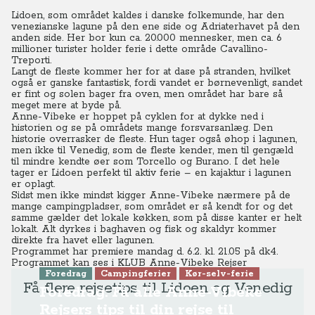
Lidoen, som området kaldes i danske folkemunde, har den
venezianske lagune på den ene side og Adriaterhavet på den
anden side. Her bor kun ca. 20.000 mennesker, men ca. 6
millioner turister holder ferie i dette område Cavallino-
Treporti.
Langt de fleste kommer her for at dase på stranden, hvilket
også er ganske fantastisk, fordi vandet er børnevenligt, sandet
er fint og solen bager fra oven, men området har bare så
meget mere at byde på.
Anne-Vibeke er hoppet på cyklen for at dykke ned i
historien og se på områdets mange forsvarsanlæg. Den
historie overrasker de fleste. Hun tager også øhop i lagunen,
men ikke til Venedig, som de fleste kender, men til gengæld
til mindre kendte øer som Torcello og Burano. I det hele
tager er Lidoen perfekt til aktiv ferie – en kajaktur i lagunen
er oplagt.
Sidst men ikke mindst kigger Anne-Vibeke nærmere på de
mange campingpladser, som området er så kendt for og det
samme gælder det lokale køkken, som på disse kanter er helt
lokalt. Alt dyrkes i baghaven og fisk og skaldyr kommer
direkte fra havet eller lagunen.
Programmet har premiere mandag d. 6.2. kl. 21.05 på dk4.
Programmet kan ses i
KLUB Anne-Vibeke Rejser
Foredrag
Campingferier
Kør-selv-ferie
Få flere rejsetips til Lidoen og Venedig
Foredrag: Få alle Anne-Vibeke
Rejsers tips til din rejse til