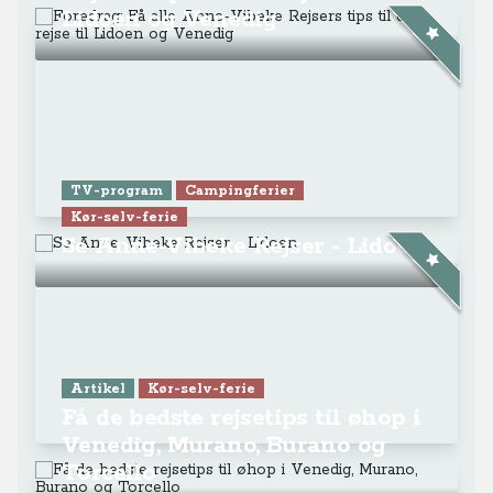
Lidoen og Venedig
TV-program
Campingferier
Kør-selv-ferie
Se Anne-Vibeke Rejser - Lidoen
Artikel
Kør-selv-ferie
Få de bedste rejsetips til øhop i
Venedig, Murano, Burano og
Torcello