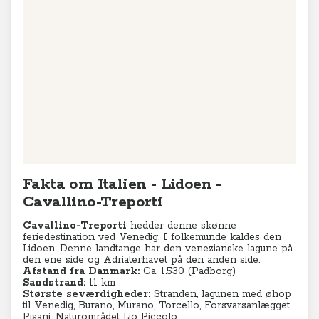
Fakta om Italien - Lidoen -
Cavallino-Treporti
Cavallino-Treporti
hedder denne skønne
feriedestination ved Venedig. I folkemunde kaldes den
Lidoen. Denne landtange
har den venezianske lagune på
den ene side og Adriaterhavet på den anden side.
Afstand fra Danmark:
Ca. 1.530 (Padborg)
Sandstrand:
11 km
Største seværdigheder:
Stranden, lagunen med øhop
til Venedig, Burano, Murano, Torcello, Forsvarsanlægget
Pisani, Naturområdet Lio Piccolo