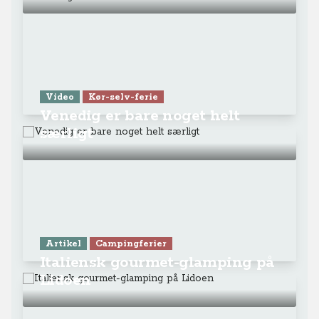
Video
Kør-selv-ferie
Venedig er bare noget helt
særligt
Artikel
Campingferier
Italiensk gourmet-glamping på
Lidoen