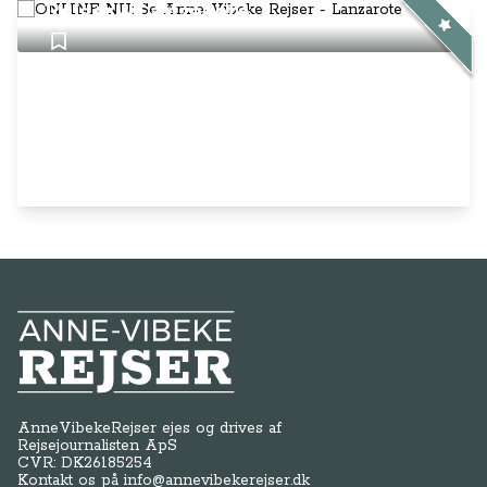
Rejser - Lanzarote
Anne-Vibeke Rejser
AnneVibekeRejser ejes og drives af
Rejsejournalisten ApS
CVR: DK
26185254
Kontakt os på
info@annevibekerejser.dk