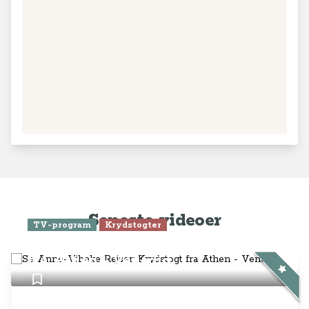
Seneste videoer
TV-program
Krydstogter
Se Anne-Vibeke Rejser: Krydstogt
fra Athen - Venedig