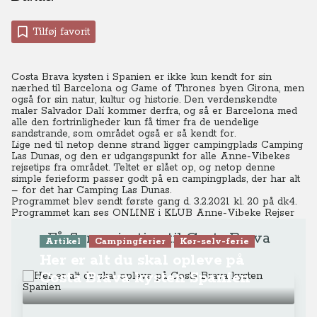
Tilføj favorit
Costa Brava kysten i Spanien er ikke kun kendt for sin
nærhed til Barcelona og Game of Thrones byen Girona, men
også for sin natur, kultur og historie. Den verdenskendte
maler Salvador Dalí kommer derfra, og så er Barcelona med
alle den fortrinligheder kun få timer fra de uendelige
sandstrande, som området også er så kendt for.
Lige ned til netop denne strand ligger campingplads Camping
Las Dunas, og den er udgangspunkt for alle Anne-Vibekes
rejsetips fra området. Teltet er slået op, og netop denne
simple ferieform passer godt på en campingplads, der har alt
– for det har Camping Las Dunas.
Programmet blev sendt første gang d. 3.2.2021 kl. 20 på dk4.
Programmet kan ses ONLINE
i KLUB Anne-Vibeke Rejser
Få flere rejsetips til Costa Brava
Artikel
Campingferier
Kør-selv-ferie
Her er alt du skal opleve på
Costa Brava kysten Spanien