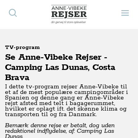
Søg
Åbn 
Anne-Vibeke Rejser
din genvej til store oplevelser
TV-program
Se Anne-Vibeke Rejser -
Camping Las Dunas, Costa
Brava
I dette tv-program rejser Anne-Vibeke til
et af de mest populære campingområder i
Spanien og denne gang er Anne-Vibeke
rejst afsted med telt i bagagerummet,
hvilket er oplagt ift. det skønne klima og
transporten til og fra Danmark.
Bemærk: denne rejse er betalt, dog uden
redaktionel indflydelse, af: Camping Las
Dunas.