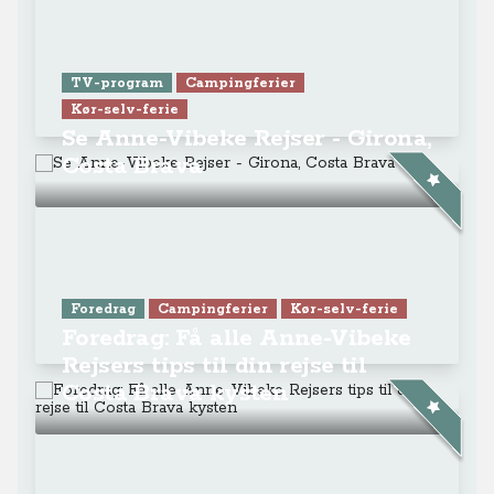
TV-program
Campingferier
Kør-selv-ferie
Se Anne-Vibeke Rejser - Girona,
Costa Brava
Foredrag
Campingferier
Kør-selv-ferie
Foredrag: Få alle Anne-Vibeke
Rejsers tips til din rejse til
Costa Brava kysten