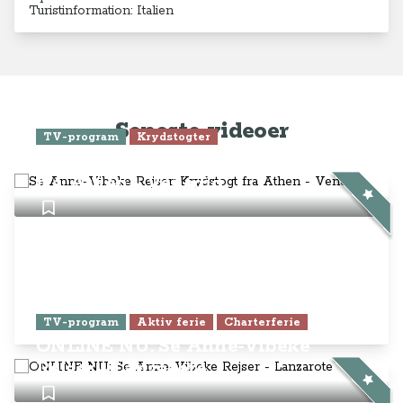
Turistinformation: Italien
Seneste videoer
TV-program
Krydstogter
Se Anne-Vibeke Rejser: Krydstogt
fra Athen - Venedig
TV-program
Aktiv ferie
Charterferie
ONLINE NU: Se Anne-Vibeke
Rejser - Lanzarote