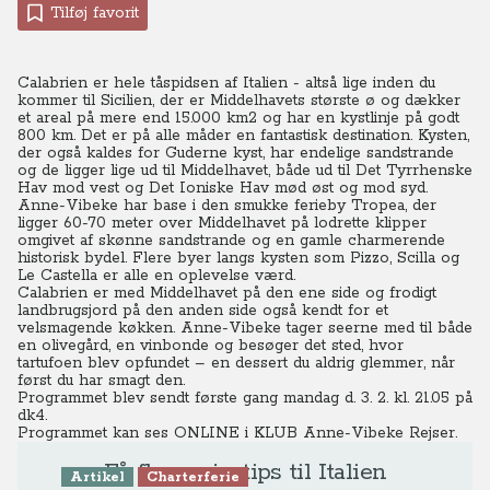
Tilføj favorit
Calabrien er hele tåspidsen af Italien - altså lige inden du
kommer til Sicilien, der er Middelhavets største ø og dækker
et areal på mere end 15.000 km2 og har en kystlinje på godt
800 km. Det er på alle måder en fantastisk destination. Kysten,
der også kaldes for Guderne kyst, har endelige sandstrande
og de ligger lige ud til Middelhavet, både ud til Det Tyrrhenske
Hav mod vest og Det Ioniske Hav mød øst og mod syd.
Anne-Vibeke har base i den smukke ferieby Tropea, der
ligger 60-70 meter over Middelhavet på lodrette klipper
omgivet af skønne sandstrande og en gamle charmerende
historisk bydel. Flere byer langs kysten som Pizzo, Scilla og
Le Castella er alle en oplevelse værd.
Calabrien er med Middelhavet på den ene side og frodigt
landbrugsjord på den anden side også kendt for et
velsmagende køkken. Anne-Vibeke tager seerne med til både
en olivegård, en vinbonde og besøger det sted, hvor
tartufoen blev opfundet – en dessert du aldrig glemmer, når
først du har smagt den.
Programmet blev sendt første gang mandag d. 3. 2. kl. 21.05 på
dk4.
Programmet kan ses ONLINE
i KLUB Anne-Vibeke Rejser.
Få flere rejsetips til Italien
Artikel
Charterferie