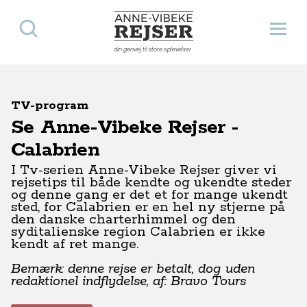
Søg
Åbn 
Anne-Vibeke Rejser
din genvej til store oplevelser
TV-program
Se Anne-Vibeke Rejser -
Calabrien
I Tv-serien Anne-Vibeke Rejser giver vi
rejsetips til både kendte og ukendte steder
og denne gang er det et for mange ukendt
sted, for Calabrien er en hel ny stjerne på
den danske charterhimmel og den
syditalienske region Calabrien er ikke
kendt af ret mange.
Bemærk: denne rejse er betalt, dog uden
redaktionel indflydelse, af: Bravo Tours