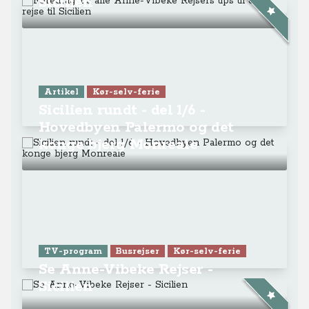
Sicilien
Artikel
Kør-selv-ferie
Sicilien rundt - del 1/6 -
Hovedbyen Palermo og det
konge bjerg Monreale
TV-program
Busrejser
Kør-selv-ferie
Se Anne-Vibeke Rejser -
Sicilien