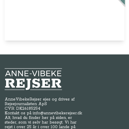
Anne-Vibeke Rejser
AnneVibekeRejser ejes og drives af
Rejsejournalisten ApS
CVR: DK
26185254
Kontakt os på
info@annevibekerejser.dk
Alt, hvad du finder her på siden, er
steder, som vi selv har besøgt. Vi har
rejst i over 25 år i over 100 lande på