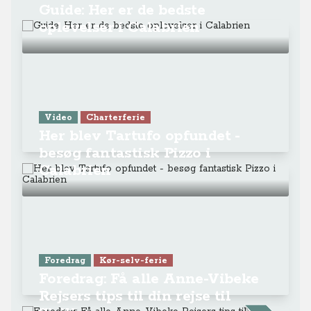
Guide: Her er de bedste
oplevelser i Calabrien
Video
Charterferie
Her blev Tartufo opfundet -
besøg fantastisk Pizzo i
Calabrien
Foredrag
Kør-selv-ferie
Foredrag: Få alle Anne-Vibeke
Rejsers tips til din rejse til