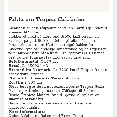
Leaflet
|
© MapTiler
© OpenStreetMap contributors
Fakta om Tropea, Calabrien
Calabrien er hele tåspidsen af Italien - altså lige, inden du
kommer til Sicilien,
dækker et areal på mere end 15.000 km2 og har en
kystlinje på godt 800 km. Det er på alle måder en
fantastisk destination. Kysten, der også kaldes for
Guderne kyst, har endelige sandstrande og de ligger lige
ud til Middelhavet, både ud til Det Tyrrhenske Hav mod
vest og Det Ioniske Hav mød øst og mod syd.
.
Befolkningstal:
Ca. 1,9 mio.
Areal:
Ca. 15.000 km2
Afstand fra Danmark:
Ca. 2.200 km til Tropea fra den
dansk tyske grænse.
Flyvetid til Lamezia Terme:
4½ time
Kystlinje
: 800 km
Mest besøgte destinationer:
Byerne Tropea, Scilla,
Pizzo og vidunderlige strande. Udflugter til Sicilien.
Besøg Frantoio Mafrica,
hvis du gerne vil opleve en
autentisk olivengård.
Besøg Tenuta Lenta
, hvis du gerne vil besøge en
familieejet vingård.
Mere information:
Oplev Calabrien i Italien med Bravo Tours